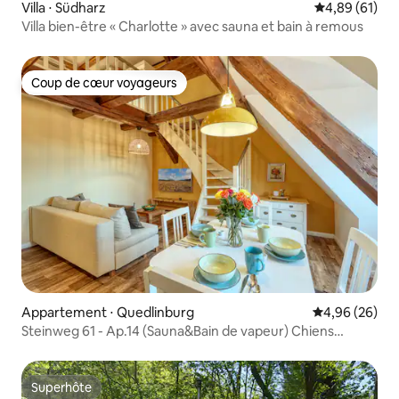
Villa ⋅ Südharz
Évaluation mo
4,89 (61)
Villa bien-être « Charlotte » avec sauna et bain à remous
Coup de cœur voyageurs
Coup de cœur voyageurs
Appartement ⋅ Quedlinburg
Évaluation mo
4,96 (26)
Steinweg 61 - Ap.14 (Sauna&Bain de vapeur) Chiens
acceptés
Superhôte
Superhôte