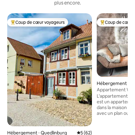
plus encore.
Coup de cœur voyageurs
Coup de cœur 
Coups de cœur voyageurs les plus appréciés
Coups de cœur vo
Hébergement ⋅ Bl
arz)
Appartement WIL
moderne et terra
L'appartement W
est un apparteme
dans la maison d
avec un plan ouver
dernier cri dans u
ambiance très cha
avec une grande a
Hébergement ⋅ Quedlinburg
Évaluation moyenne sur la b
5 (62)