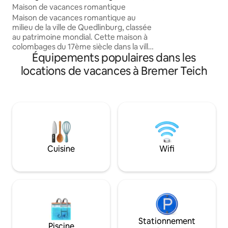
détails. Une particularité est le parking
Maison de vacances romantique
privé juste en fac
Maison de vacances romantique au
entrée et la grand
milieu de la ville de Quedlinburg, classée
Blankenburg (Harz
au patrimoine mondial. Cette maison à
Quedlinburg et We
colombages du 17ème siècle dans la ville
ainsi d'innombrabl
Équipements populaires dans les
de Quedlinburg, classée au patrimoine
commencer des ex
mondial de l'UNESCO en Saxe Anhalt, est
locations de vacances à Bremer Teich
randonnées ense
un petit bijou. Les couples, les amis et les
petites familles y trouvent un
hébergement élégant à proximité du
centre. En plus de l'ameublement
moderne et de bon goût, la maison de
vacances convainc par ses
équipements. Sur la petite terrasse,
vous pourrez passer un petit déjeuner
Cuisine
Wifi
tranquille ou des soirées agréables.
Stationnement
Piscine