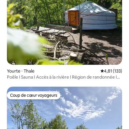
Yourte ⋅ Thale
Évaluation moy
4,81 (133)
Poêle I Sauna I Accès à la rivière I Région de randonnée I
Forêt
Coup de cœur voyageurs
Coup de cœur voyageurs