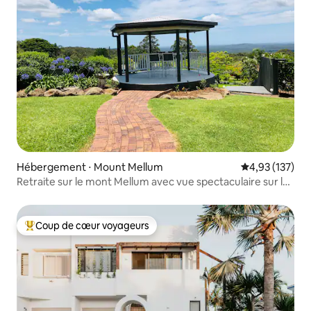
Hébergement ⋅ Mount Mellum
Évaluation moy
4,93 (137)
Retraite sur le mont Mellum avec vue spectaculaire sur la
côte
Coup de cœur voyageurs
Coups de cœur voyageurs les plus appréciés