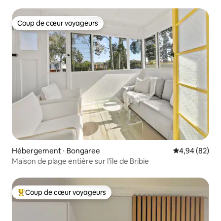
Coup de cœur voyageurs
Coup de cœur voyageurs
Hébergement ⋅ Bongaree
Évaluation mo
4,94 (82)
Maison de plage entière sur l'île de Bribie
Coup de cœur voyageurs
Coups de cœur voyageurs les plus appréciés