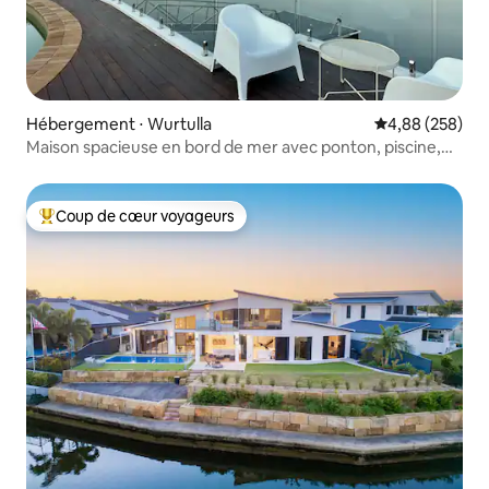
Hébergement ⋅ Wurtulla
Évaluation moy
4,88 (258)
Maison spacieuse en bord de mer avec ponton, piscine,
barbecue
Coup de cœur voyageurs
Coups de cœur voyageurs les plus appréciés