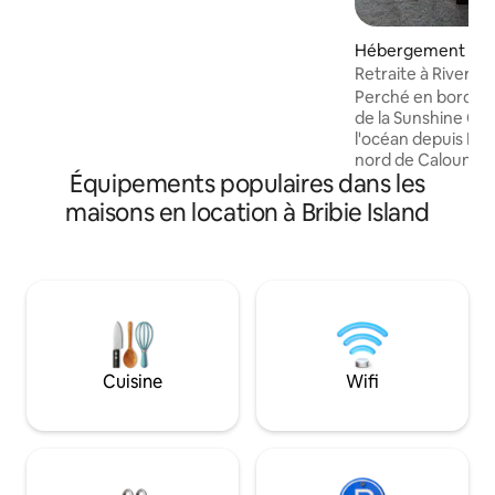
plus encore. Situé à seulement 1 min en
voiture/5 min à pied de la plage de Sylvan
Flat-Water à Pumicestone Passage, à
Hébergement ⋅ Ba
8 min de la plage de surf surveillée. Des
Retraite à Riverdel
activités sans fin avec des sports
Perché en bordure
nautiques, de la pêche, de la natation,
de la Sunshine Co
des terrains de jeux, des cafés, une
l'océan depuis Mo
taverne, du matériel d'exercice en plein
nord de Caloundra
air et plus encore !
Équipements populaires dans les
de collines vallon
de pâturages verd
maisons en location à Bribie Island
des bœufs wagyu f
des architectes po
marines toute l'an
retraite spacieuse
degrés, où les nui
fraîches à cette alt
comprend 2 adulte
bois de chauffage
Cuisine
Wifi
frais pour animau
facturés séparém
hygiénique supplé