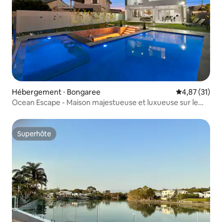
Hébergement ⋅ Bongaree
Évaluation mo
4,87 (31)
Ocean Escape - Maison majestueuse et luxueuse sur le
canal
Superhôte
Superhôte