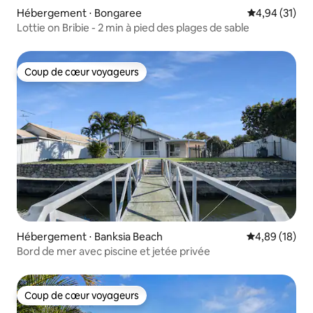
Hébergement ⋅ Bongaree
Évaluation mo
4,94 (31)
Lottie on Bribie - 2 min à pied des plages de sable
Coup de cœur voyageurs
Coup de cœur voyageurs
Hébergement ⋅ Banksia Beach
Évaluation mo
4,89 (18)
Bord de mer avec piscine et jetée privée
Coup de cœur voyageurs
Coup de cœur voyageurs