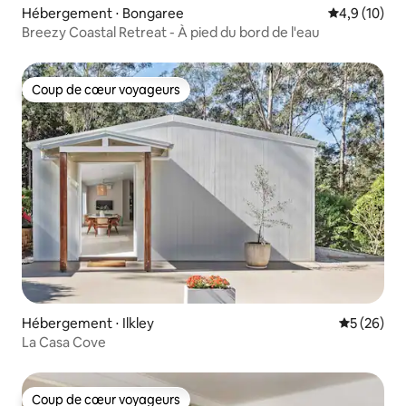
Hébergement ⋅ Bongaree
Évaluation m
4,9 (10)
Breezy Coastal Retreat - À pied du bord de l'eau
Coup de cœur voyageurs
Coup de cœur voyageurs
Hébergement ⋅ Ilkley
Évaluation
5 (26)
La Casa Cove
Coup de cœur voyageurs