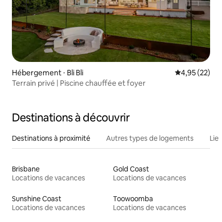
Hébergement ⋅ Bli Bli
Évaluation mo
4,95 (22)
Terrain privé | Piscine chauffée et foyer
Destinations à découvrir
Destinations à proximité
Autres types de logements
Lie
Brisbane
Gold Coast
Locations de vacances
Locations de vacances
Sunshine Coast
Toowoomba
Locations de vacances
Locations de vacances