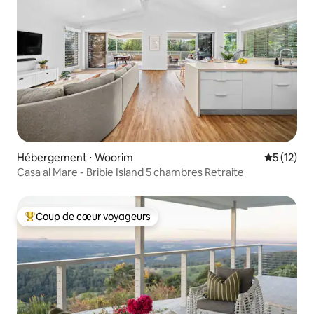
Hébergement ⋅ Woorim
Évaluation
5 (12)
Casa al Mare - Bribie Island 5 chambres Retraite
Coup de cœur voyageurs
Coups de cœur voyageurs les plus appréciés