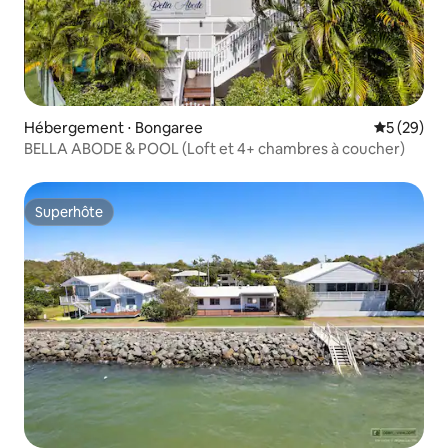
Hébergement ⋅ Bongaree
Évaluation
5 (29)
BELLA ABODE & POOL (Loft et 4+ chambres à coucher)
Superhôte
Superhôte