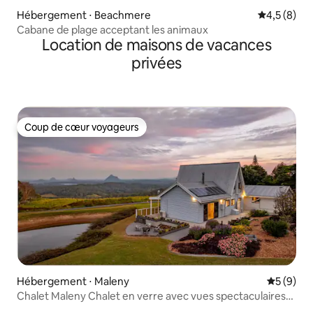
Hébergement ⋅ Beachmere
Évaluation 
4,5 (8)
Cabane de plage acceptant les animaux
Location de maisons de vacances
privées
Coup de cœur voyageurs
Coup de cœur voyageurs
Hébergement ⋅ Maleny
Évaluatio
5 (9)
Chalet Maleny Chalet en verre avec vues spectaculaires
sur les montagnes