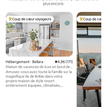
plus encore.
Coup de cœur voyageurs
Coup de cœur 
Coups de cœur voyageurs les plus appréciés
Coups de cœur vo
Hébergement ⋅ Bellara
Évaluation moyenne sur la base 
4,96 (171)
Maison de vacances de luxe en bord de
mer à Bribie - Table de billard
Amusez-vous avec toute la famille sur la
magnifique île de Bribie dans votre
propre maison de style resort
entièrement équipée, climatisée,
rénovée, avec salle de jeux, table de
billard, divertissement en plein air, foyer,
trampoline, retraite pour enfants, literie
haut de gamme, climatisation et bien