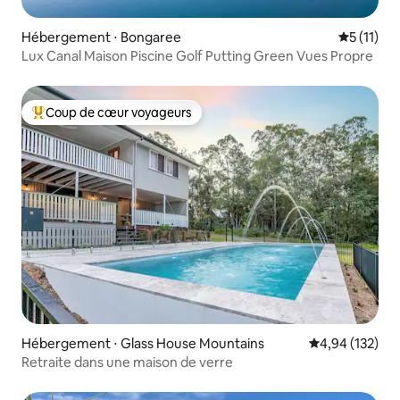
Hébergement ⋅ Bongaree
Évaluatio
5 (11)
Lux Canal Maison Piscine Golf Putting Green Vues Propre
Coup de cœur voyageurs
Coups de cœur voyageurs les plus appréciés
Hébergement ⋅ Glass House Mountains
Évaluation moy
4,94 (132)
Retraite dans une maison de verre