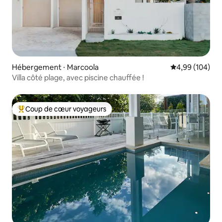
Hébergement ⋅ Marcoola
Évaluation moy
4,99 (104)
Villa côté plage, avec piscine chauffée !
Coup de cœur voyageurs
Coups de cœur voyageurs les plus appréciés