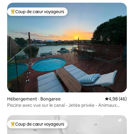
Coup de cœur voyageurs
Coups de cœur voyageurs les plus appréciés
Hébergement ⋅ Bongaree
Évaluation mo
4,98 (46)
Piscine avec vue sur le canal - Jetée privée - Animaux
acceptés
Coup de cœur voyageurs
Coups de cœur voyageurs les plus appréciés