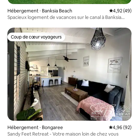
Hébergement ⋅ Banksia Beach
Évaluation mo
4,92 (49)
Spacieux logement de vacances sur le canal à Banksia
Beach
Coup de cœur voyageurs
Coup de cœur voyageurs
Hébergement ⋅ Bongaree
Évaluation mo
4,96 (92)
Sandy Feet Retreat - Votre maison loin de chez vous