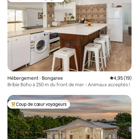
Coup de cœur voyageurs
Hébergement ⋅ Bongaree
Évaluation mo
4,95 (19)
Bribie Boho à 250 m du front de mer - Animaux acceptés !
Coup de cœur voyageurs
Coups de cœur voyageurs les plus appréciés