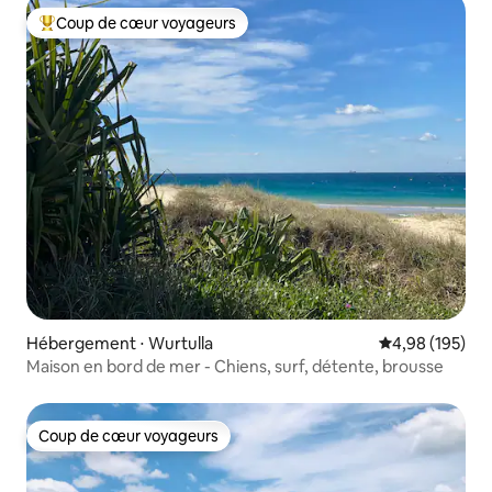
Coup de cœur voyageurs
Coups de cœur voyageurs les plus appréciés
Hébergement ⋅ Wurtulla
Évaluation moy
4,98 (195)
Maison en bord de mer - Chiens, surf, détente, brousse
Coup de cœur voyageurs
Coup de cœur voyageurs