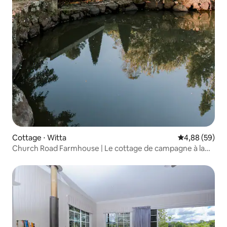
Cottage ⋅ Witta
Évaluation mo
4,88 (59)
Church Road Farmhouse | Le cottage de campagne à la
française