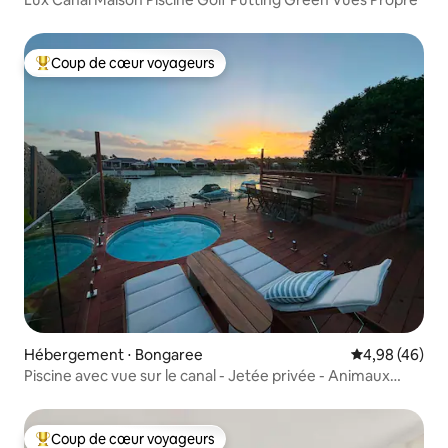
Coup de cœur voyageurs
Coups de cœur voyageurs les plus appréciés
Hébergement ⋅ Bongaree
Évaluation mo
4,98 (46)
Piscine avec vue sur le canal - Jetée privée - Animaux
acceptés
Coup de cœur voyageurs
Coups de cœur voyageurs les plus appréciés