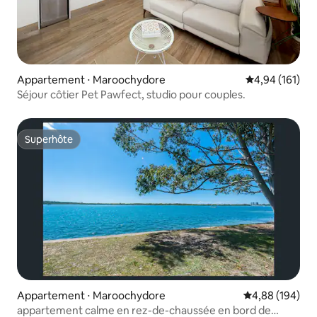
Appartement ⋅ Maroochydore
Évaluation moy
4,94 (161)
Séjour côtier Pet Pawfect, studio pour couples.
Superhôte
Superhôte
Appartement ⋅ Maroochydore
Évaluation moy
4,88 (194)
appartement calme en rez-de-chaussée en bord de