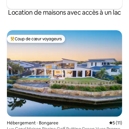
Location de maisons avec accès à un lac
Coup de cœur voyageurs
Coups de cœur voyageurs les plus appréciés
Hébergement ⋅ Bongaree
Évaluatio
5 (11)
Lux Canal Maison Piscine Golf Putting Green Vues Propre