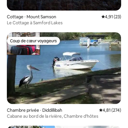
Cottage ⋅ Mount Samson
Évaluation mo
4,91 (23)
Le Cottage à Samford Lakes
Coup de cœur voyageurs
Coup de cœur voyageurs
Chambre privée ⋅ Diddillibah
Évaluation moy
4,81 (274)
Cabane au bord de la rivière, Chambre d'hôtes