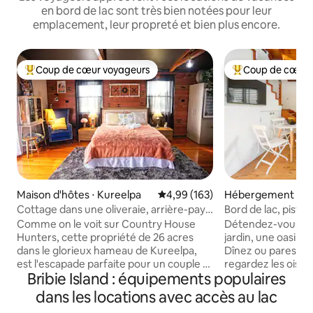
en bord de lac sont très bien notées pour leur
emplacement, leur propreté et bien plus encore.
Coup de cœur voyageurs
Coup de cœur 
Coups de cœur voyageurs les plus appréciés
Coups de cœur vo
Maison d'hôtes ⋅ Kureelpa
Évaluation moyenne sur la base 
4,99 (163)
Hébergement ⋅ Cu
Cottage dans une oliveraie, arrière-pays
Bord de lac, piste 
de la Sunshine Coast
canoë
Comme on le voit sur Country House
Détendez-vous dan
Hunters, cette propriété de 26 acres
jardin, une oasis p
dans le glorieux hameau de Kureelpa,
Dînez ou paressez 
est l'escapade parfaite pour un couple à
regardez les oiseau
Bribie Island : équipements populaires
la campagne. Pendant que vous êtes ici,
les grands arbres d
profitez d'un pique-nique au bord du
cul de sac calme p
dans les locations avec accès au lac
ruisseau, promenez-vous dans
(également popula