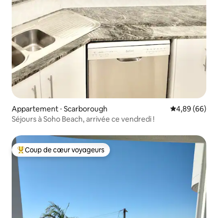
Appartement ⋅ Scarborough
Évaluation mo
4,89 (66)
Séjours à Soho Beach, arrivée ce vendredi !
Coup de cœur voyageurs
Coups de cœur voyageurs les plus appréciés