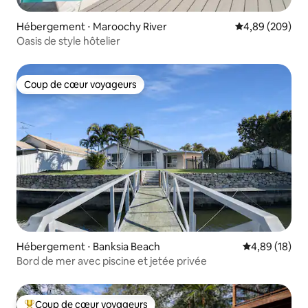
Hébergement ⋅ Maroochy River
Évaluation moy
4,89 (209)
Oasis de style hôtelier
Coup de cœur voyageurs
Coup de cœur voyageurs
Hébergement ⋅ Banksia Beach
Évaluation mo
4,89 (18)
Bord de mer avec piscine et jetée privée
Coup de cœur voyageurs