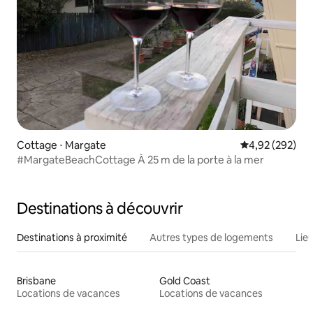
Cottage ⋅ Margate
Évaluation moy
4,92 (292)
#MargateBeachCottage À 25 m de la porte à la mer
Destinations à découvrir
Destinations à proximité
Autres types de logements
Lie
Brisbane
Gold Coast
Locations de vacances
Locations de vacances