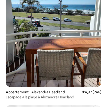
Appartement ⋅ Alexandra Headland
Évaluation moy
4,97 (246)
Escapade à la plage à Alexandra Headland