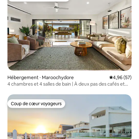
Hébergement ⋅ Maroochydore
Évaluation mo
4,96 (57)
4 chambres et 4 salles de bain | À deux pas des cafés et
des magasins | Bord de l'eau
Coup de cœur voyageurs
Coup de cœur voyageurs