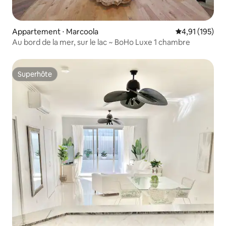
Appartement ⋅ Marcoola
Évaluation moy
4,91 (195)
Au bord de la mer, sur le lac ~ BoHo Luxe 1 chambre
Superhôte
Superhôte