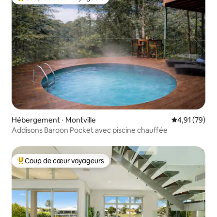
Coups de cœur voyageurs les plus appréciés
Hébergement ⋅ Montville
Évaluation mo
4,91 (79)
Addisons Baroon Pocket avec piscine chauffée
Coup de cœur voyageurs
Coups de cœur voyageurs les plus appréciés