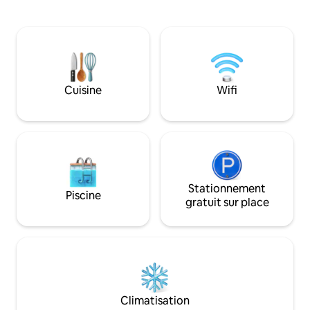
l'oliveraie, interagissez avec les animaux,
kayak, la pêche et
installez un chevalet et peignez,
pour admirer des c
détendez-vous. Imprégnez-vous de
spectaculaires. P
tout cela avec un verre de vin en
sentier de la plage
regardant les incroyables couchers de
cafés, aux aires d
soleil depuis la terrasse. Essayez la
herbeuses, aux li
randonnée dans le parc national de
enfants et à l'aire 
Cuisine
Wifi
Mapleton et les chutes de Kondalilla,
cyclable vers le no
flânez sur les marchés, visitez des
explorez les senti
destinations touristiques
vélos inclus. Tout 
emblématiques à quelques minutes en
voiture.
Stationnement
Piscine
gratuit sur place
Climatisation