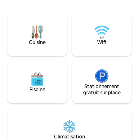
des tons chauds de
attend !
ivoire qui brillent au so
logement offre l'e
plus fluide de la v
directement reliés
la station de LRT 
évite de devoir vou
Cuisine
Wifi
tropicale ou de la 
Stationnement
Piscine
gratuit sur place
Climatisation