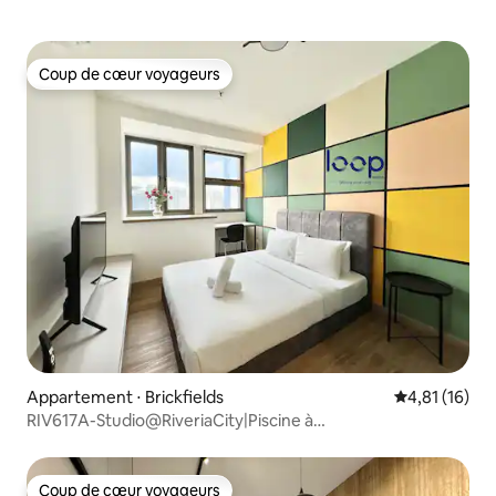
Coup de cœur voyageurs
Coup de cœur voyageurs
Appartement ⋅ Brickfields
Évaluation mo
4,81 (16)
RIV617A-Studio@RiveriaCity|Piscine à
débordement/KLSentral
Coup de cœur voyageurs