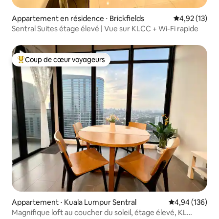
Appartement en résidence ⋅ Brickfields
Évaluation mo
4,92 (13)
Sentral Suites étage élevé | Vue sur KLCC + Wi-Fi rapide
Coup de cœur voyageurs
Coups de cœur voyageurs les plus appréciés
Appartement ⋅ Kuala Lumpur Sentral
Évaluation moy
4,94 (136)
Magnifique loft au coucher du soleil, étage élevé, KL