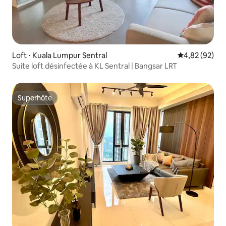
Loft ⋅ Kuala Lumpur Sentral
Évaluation mo
4,82 (92)
Suite loft désinfectée à KL Sentral | Bangsar LRT
Superhôte
Superhôte