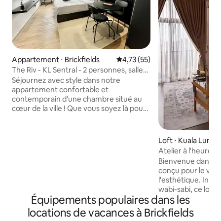
Appartement ⋅ Brickfields
Évaluation moyenne sur la base
4,73 (55)
The Riv - KL Sentral - 2 personnes, salle
de sport, piscine, monorail
Séjournez avec style dans notre
appartement confortable et
contemporain d'une chambre situé au
cœur de la ville ! Que vous soyez là pour
les affaires ou les loisirs, cet espace offre
le mélange parfait de confort et de
commodité. Détendez-vous après une
Loft ⋅ Kuala Lumpu
journée d'exploration dans cette retraite
Atelier à l'heure
urbaine propre et calme. L'immeuble est
KLCC｜KL Sentral
Bienvenue dans un
sécurisé et tout ce dont vous avez
conçu pour le voy
besoin est à quelques pas. Idéal pour les
l'esthétique. Inspi
voyageurs en solo, les couples ou les
wabi-sabi, ce loge
voyageurs d'affaires à la recherche
Équipements populaires dans les
qu'un simple endro
d'une expérience urbaine sans faille.
une expérience se
locations de vacances à Brickfields
Réservez votre séjour en ville dès
vous entrerez, vou
aujourd'hui : votre Urban Nest vous