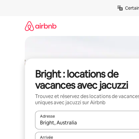
Aller
Certai
directement
au
contenu
Bright : locations de
vacances avec jacuzzi
Trouvez et réservez des locations de vacance
uniques avec jacuzzi sur Airbnb
Adresse
Lorsque les résultats s'affichent, utilisez les flèc
Arrivée