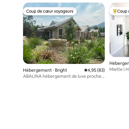
Coup de cœur voyageurs
Coup 
Coup de cœur voyageurs
Coups de
Hébergem
Miette | 
Hébergement ⋅ Bright
Évaluation moyenne sur
4,95 (83)
Yackanda
ABALINA hébergement de luxe proche
du CBD