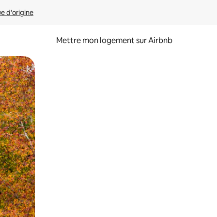
ue d'origine
Mettre mon logement sur Airbnb
sant glisser.