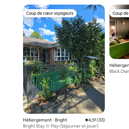
Coup de cœur voyageurs
Coup de
Coup de cœur voyageurs
Coup de
Hébergem
Black Dia
au magné
Hébergement ⋅ Bright
Évaluation moyenne su
4,91 (33)
Bright Stay 'n' Play (Séjourner et jouer)