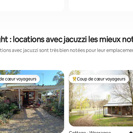
ght : locations avec jacuzzi les mieux no
tions avec jacuzzi sont très bien notées pour leur emplacement
de cœur voyageurs
Coup de cœur voyageurs
 cœur voyageurs les plus appréciés
Coups de cœur voyageurs les p
Cottage ⋅ Wooragee
É