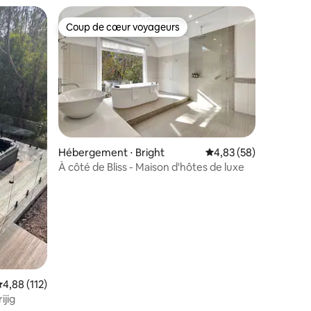
Coup de cœur voyageurs
Coup de cœur voyageurs
mmentaires : 5 sur 5
Hébergement ⋅ Bright
Évaluation moyenne su
4,83 (58)
À côté de Bliss - Maison d'hôtes de luxe
valuation moyenne sur la base de 112 commentaires : 4,88 sur 5
4,88 (112)
ijig