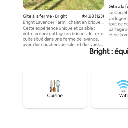
Gîte à la 
Le Coq éb
Gîte à la ferme ⋅ Bright
Évaluation moyenne sur
4,98 (123)
Un logeme
Bright Lavender Farm : chalet en briques
tout ce d
de terre cuite 2
Cette expérience unique et paisible :
partagé a
votre propre cottage en briques de terre
et de la v
cuite situé dans une ferme de lavande,
Situé ent
avec des couchers de soleil et des vues
Canberra/
Bright : éq
fantastiques. À 5 km de Bright Township.
Situé à pr
À proximité se trouvent également la
établisse
rivière Ovens, des paysages aux couleurs
gastronom
d'automne, une piste cyclable sur une
simplemen
ancienne voie ferrée, un parcours de
déjeuner c
golf et des sentiers de randonnée, ainsi
brasero, 
que le mont Buffalo et son chalet
menu simp
historique. Une cuisine bien équipée et
Animaux b
un barbecue sur votre propre véranda.
animal et 
Cuisine
Wifi
Le logement dispose même d'un
disponible
ruisseau de montagne privé. La lavande
partie de 
est en fleurs à partir de la mi-décembre
environ, puis elle est récoltée en février
pour produire de l'huile essentielle.