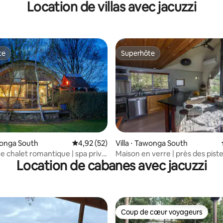
Location de villas avec jacuzzi
te
Superhôte
te
Superhôte
 la base de 32 commentaires : 4,88 sur 5
awonga South
Évaluation moyenne sur la base de 52 comme
4,92 (52)
Villa ⋅ Tawonga South
e chalet romantique | spa privé
Maison en verre | près des piste
Location de cabanes avec jacuzzi
Bright
des panoramas | spa et chemi
Coup de cœur voyageurs
Coup de cœur voyageurs