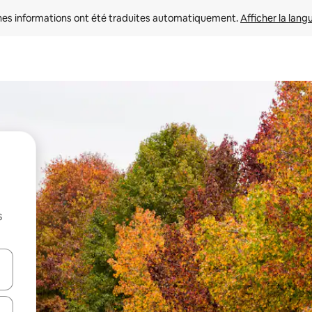
nes informations ont été traduites automatiquement. 
Afficher la lang
s
hes vers le haut et vers le bas pour les parcourir ou en appuyant et en fai