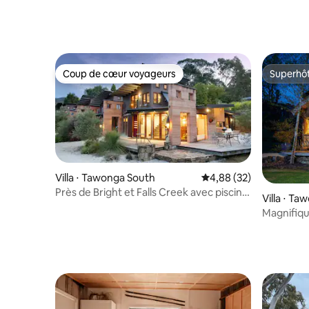
Coup de cœur voyageurs
Superhô
Coup de cœur voyageurs
Superhô
Villa ⋅ Tawonga South
Évaluation moyenne sur
4,88 (32)
Près de Bright et Falls Creek avec piscine
Villa ⋅ T
et spa privé
Magnifiqu
| près de 