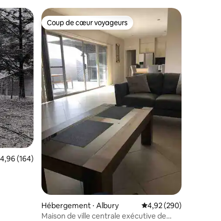
Coup de cœur voyageurs
lus appréciés
Coup de cœur voyageurs
mmentaires : 5 sur 5
valuation moyenne sur la base de 164 commentaires : 4,96 sur 5
4,96 (164)
Hébergement ⋅ Albury
Évaluation moyenne sur
4,92 (290)
Maison de ville centrale exécutive de