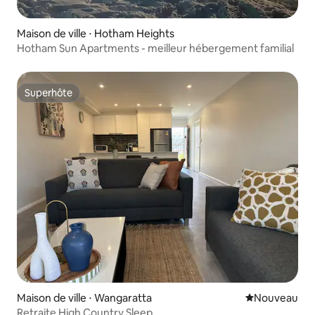
Maison de ville ⋅ Hotham Heights
Hotham Sun Apartments - meilleur hébergement familial
Superhôte
Superhôte
Maison de ville ⋅ Wangaratta
Nouvel hébe
Nouveau
Retraite High Country Sleep