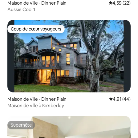
Maison de ville ⋅ Dinner Plain
Évaluation mo
4,59 (22)
Aussie Cool 1
Coup de cœur voyageurs
Coup de cœur voyageurs
Maison de ville ⋅ Dinner Plain
Évaluation mo
4,91 (44)
Maison de ville à Kimberley
Superhôte
Superhôte