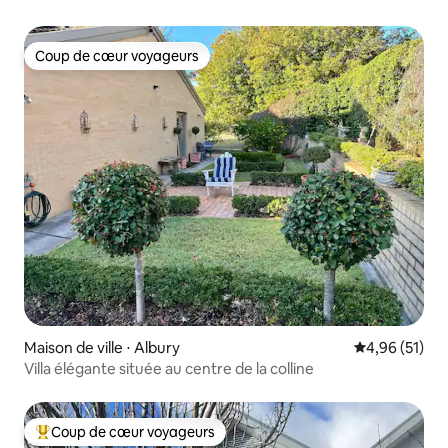
Coup de cœur voyageurs
Coup de cœur voyageurs
Maison de ville ⋅ Albury
Évaluation mo
4,96 (51)
Villa élégante située au centre de la colline
Coup de cœur voyageurs
Coups de cœur voyageurs les plus appréciés