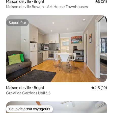
Maison de ville ⋅ Bright
Évaluation
5 (31)
Maison de ville Bowen - Art House Townhouses
Superhôte
Superhôte
Maison de ville ⋅ Bright
Évaluation m
4,8 (10)
Grevillea Gardens Unité 5
Coup de cœur voyageurs
Coup de cœur voyageurs