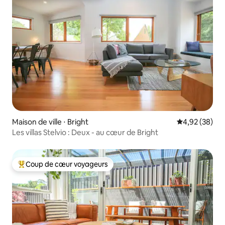
Maison de ville ⋅ Bright
Évaluation mo
4,92 (38)
Les villas Stelvio : Deux - au cœur de Bright
Coup de cœur voyageurs
Coups de cœur voyageurs les plus appréciés