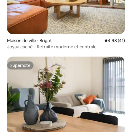
Maison de ville ⋅ Bright
Évaluation mo
4,98 (41)
Joyau caché – Retraite moderne et centrale
Superhôte
Superhôte