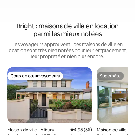
Bright : maisons de ville en location
parmi les mieux notées
Les voyageurs approuvent : ces maisons de ville en
location sont très bien notées pour leur emplacement,
leur propreté et bien plus encore.
Coup de cœur voyageurs
Superhôte
Coup de cœur voyageurs
Superhôte
Maison de ville ⋅ Albury
Évaluation moyenne sur la base
4,95 (56)
Maison de ville ⋅ A