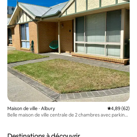
Maison de ville ⋅ Albury
Évaluation mo
4,89 (62)
Belle maison de ville centrale de 2 chambres avec parking
et patio
Destinations à découvrir