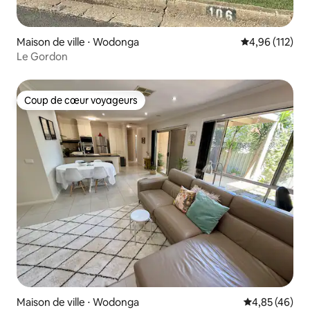
Maison de ville ⋅ Wodonga
Évaluation moy
4,96 (112)
Le Gordon
Coup de cœur voyageurs
Coup de cœur voyageurs
Maison de ville ⋅ Wodonga
Évaluation mo
4,85 (46)