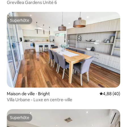
Grevillea Gardens Unité 6
Superhôte
Superhôte
Maison de ville ⋅ Bright
Évaluation mo
4,88 (40)
Villa Urbane - Luxe en centre-ville
Superhôte
Superhôte