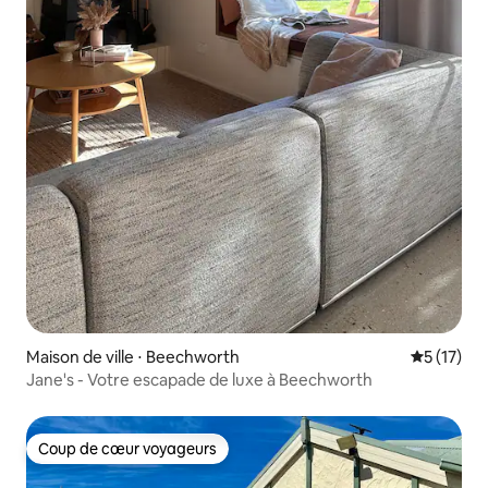
Maison de ville ⋅ Beechworth
Évaluation
5 (17)
Jane's - Votre escapade de luxe à Beechworth
Coup de cœur voyageurs
Coup de cœur voyageurs