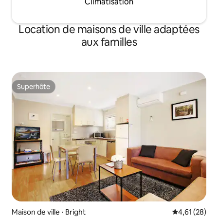
Climatisation
Location de maisons de ville adaptées
aux familles
Superhôte
Superhôte
Maison de ville ⋅ Bright
Évaluation mo
4,61 (28)