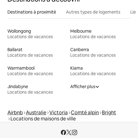
Destinations à proximité
Autres types de logements
Lie
Wollongong
Melbourne
Locations de vacances
Locations de vacances
Ballarat
Canberra
Locations de vacances
Locations de vacances
Warrnambool
Kiama
Locations de vacances
Locations de vacances
Jindabyne
Afficher plus
Locations de vacances
Airbnb
Australie
Victoria
Comté alpin
Bright
Locations de maisons de ville