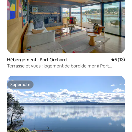
Hébergement ⋅ Port Orchard
Évaluation
5 (13)
Terrasse et vues : logement de bord de mer à Port
Orchard
Superhôte
Superhôte