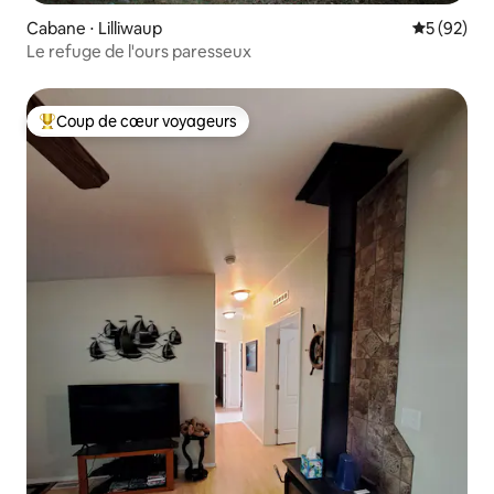
Cabane ⋅ Lilliwaup
Évaluation
5 (92)
Le refuge de l'ours paresseux
Coup de cœur voyageurs
Coups de cœur voyageurs les plus appréciés