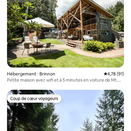
Superhôte
Hébergement ⋅ Brinnon
Évaluation mo
4,78 (91)
Petite maison avec wifi et à 5 minutes en voiture de Mt.
Walker
Coup de cœur voyageurs
Coup de cœur voyageurs