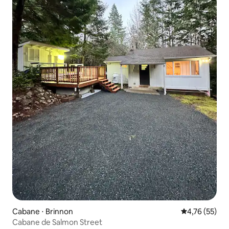
Cabane ⋅ Brinnon
Évaluation mo
4,76 (55)
Cabane de Salmon Street