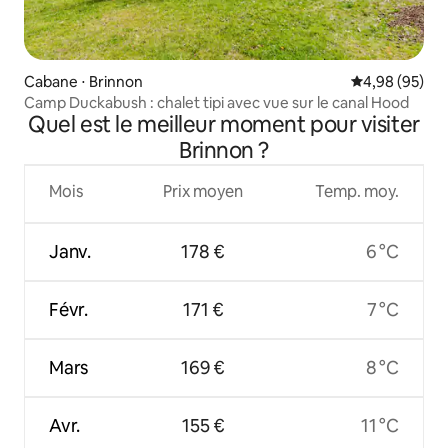
Cabane ⋅ Brinnon
Évaluation mo
4,98 (95)
Camp Duckabush : chalet tipi avec vue sur le canal Hood
Quel est le meilleur moment pour visiter
Brinnon ?
Mois
Prix moyen
Temp. moy.
Janv.
178 €
6 °C
Févr.
171 €
7 °C
Mars
169 €
8 °C
Avr.
155 €
11 °C