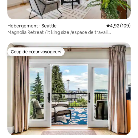
Hébergement ⋅ Seattle
Évaluation moy
4,92 (109)
Magnolia Retreat /lit king size /espace de travail
/climatisation
Coup de cœur voyageurs
Coup de cœur voyageurs