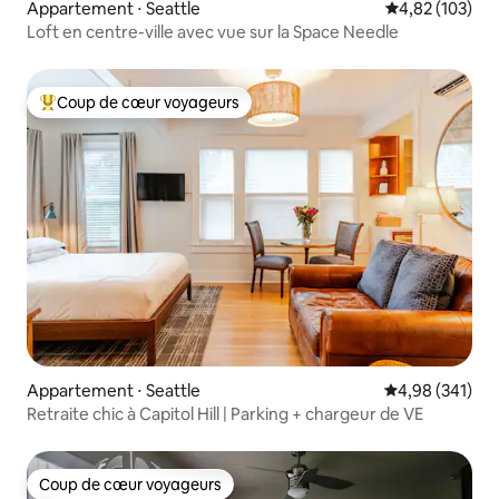
Appartement ⋅ Seattle
Évaluation moy
4,82 (103)
Loft en centre-ville avec vue sur la Space Needle
Coup de cœur voyageurs
Coups de cœur voyageurs les plus appréciés
Appartement ⋅ Seattle
Évaluation moy
4,98 (341)
Retraite chic à Capitol Hill | Parking + chargeur de VE
Coup de cœur voyageurs
Coup de cœur voyageurs