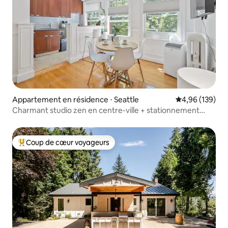
Appartement en résidence ⋅ Seattle
Évaluation moy
4,96 (139)
Charmant studio zen en centre-ville + stationnement
gratuit
Coup de cœur voyageurs
Coups de cœur voyageurs les plus appréciés