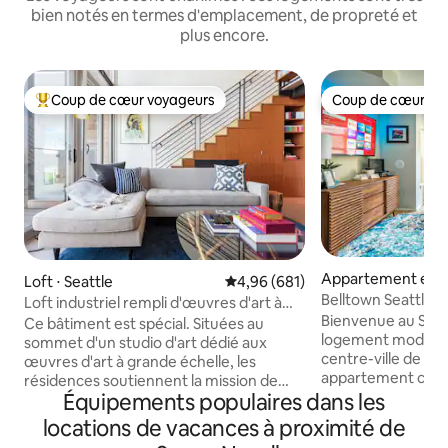
bien notés en termes d'emplacement, de propreté et
plus encore.
Coup de cœur voyageurs
Coup de cœur vo
Coups de cœur voyageurs les plus appréciés
Coup de cœur vo
Appartement en r
Loft ⋅ Seattle
Évaluation moyenne sur la base 
4,96 (681)
⋅ Seattle
Belltown Seattle 
Loft industriel rempli d'œuvres d'art à
- Vue incroyable !
Bienvenue au Seat
South Lake Union
Ce bâtiment est spécial. Situées au
logement moderne
sommet d'un studio d'art dédié aux
centre-ville de Sea
œuvres d'art à grande échelle, les
appartement confo
résidences soutiennent la mission de
seulement 6 minut
Équipements populaires dans les
Mad Art. L'un des dix lofts de 2 étages, il
l'emblématique Sp
dispose de 750 pieds carrés (70 mètres
locations de vacances à proximité de
minutes à pied du
carrés), ainsi que d'une terrasse et d'un