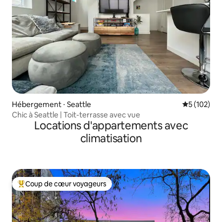
Hébergement ⋅ Seattle
Évaluation 
5 (102)
Chic à Seattle | Toit-terrasse avec vue
Locations d'appartements avec
climatisation
Coup de cœur voyageurs
Coups de cœur voyageurs les plus appréciés