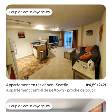
centre-ville de Seattle !
Coup de cœur voyageurs
Coup de cœur voyageurs
Appartement en résidence ⋅ Seattle
Évaluation moy
4,89 (242)
Appartement central de Belltown - proche de tout !
Coup de cœur voyageurs
Coup de cœur voyageurs