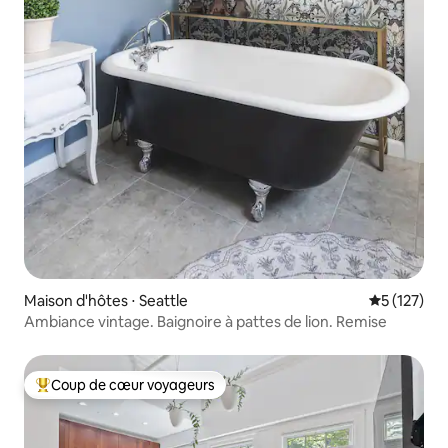
Maison d'hôtes ⋅ Seattle
Évaluation 
5 (127)
Ambiance vintage. Baignoire à pattes de lion. Remise
Coup de cœur voyageurs
Coups de cœur voyageurs les plus appréciés