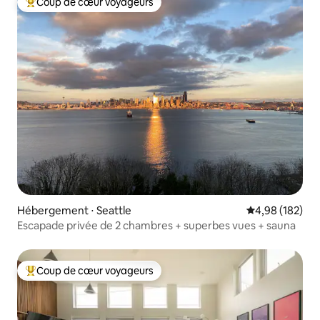
Coup de cœur voyageurs
Coups de cœur voyageurs les plus appréciés
Hébergement ⋅ Seattle
Évaluation moy
4,98 (182)
Escapade privée de 2 chambres + superbes vues + sauna
Coup de cœur voyageurs
Coups de cœur voyageurs les plus appréciés