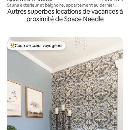
Sauna extérieur et baignoire, appartement au dernier
Autres superbes locations de vacances à
étage
proximité de Space Needle
Coup de cœur voyageurs
Coups de cœur voyageurs les plus appréciés