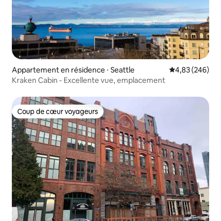
Appartement en résidence ⋅ Seattle
Évaluation moy
4,83 (246)
Kraken Cabin - Excellente vue, emplacement
Coup de cœur voyageurs
Coup de cœur voyageurs