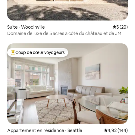
Suite ⋅ Woodinville
Évaluation
5 (20)
Domaine de luxe de 5 acres à côté du château et de JM
Coup de cœur voyageurs
Coups de cœur voyageurs les plus appréciés
Appartement en résidence ⋅ Seattle
Évaluation moy
4,92 (144)