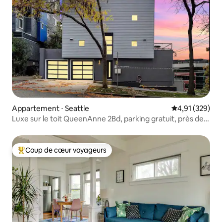
Appartement ⋅ Seattle
Évaluation moy
4,91 (329)
Luxe sur le toit QueenAnne 2Bd, parking gratuit, près de
DT
Coup de cœur voyageurs
Coups de cœur voyageurs les plus appréciés