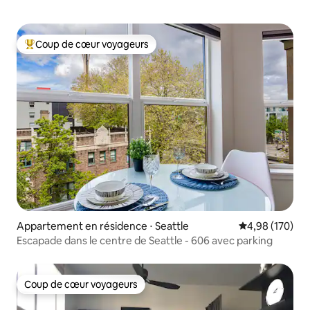
Coup de cœur voyageurs
Coups de cœur voyageurs les plus appréciés
Appartement en résidence ⋅ Seattle
Évaluation moy
4,98 (170)
Escapade dans le centre de Seattle - 606 avec parking
Coup de cœur voyageurs
Coup de cœur voyageurs