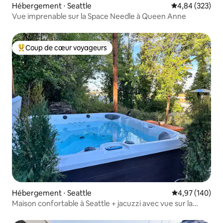
Hébergement ⋅ Seattle
Évaluation moy
4,84 (323)
Vue imprenable sur la Space Needle à Queen Anne
Coup de cœur voyageurs
Coups de cœur voyageurs les plus appréciés
Hébergement ⋅ Seattle
Évaluation moy
4,97 (140)
Maison confortable à Seattle + jacuzzi avec vue sur la
Space Needle