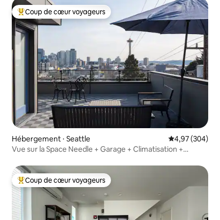
Coup de cœur voyageurs
Coups de cœur voyageurs les plus appréciés
Hébergement ⋅ Seattle
Évaluation moy
4,97 (304)
Vue sur la Space Needle + Garage + Climatisation +
Animaux acceptés
Coup de cœur voyageurs
Coups de cœur voyageurs les plus appréciés