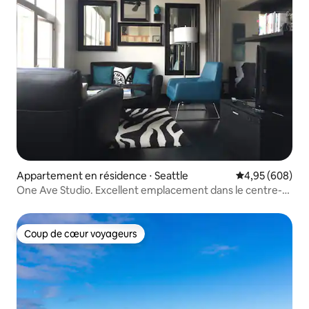
Appartement en résidence ⋅ Seattle
Évaluation moy
4,95 (608)
One Ave Studio. Excellent emplacement dans le centre-
ville + parking gratuit !
Coup de cœur voyageurs
Coup de cœur voyageurs