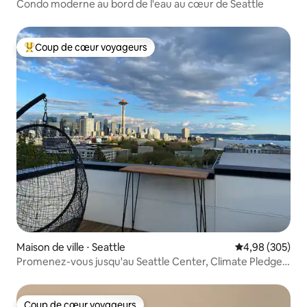
Condo moderne au bord de l'eau au cœur de Seattle
Coup de cœur voyageurs
Coups de cœur voyageurs les plus appréciés
Maison de ville ⋅ Seattle
Évaluation moy
4,98 (305)
Promenez-vous jusqu'au Seattle Center, Climate Pledge
avec parking !
Coup de cœur voyageurs