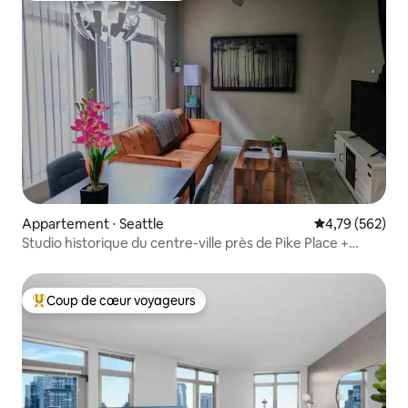
Appartement ⋅ Seattle
Évaluation moy
4,79 (562)
Studio historique du centre-ville près de Pike Place +
parking
Coup de cœur voyageurs
Coups de cœur voyageurs les plus appréciés