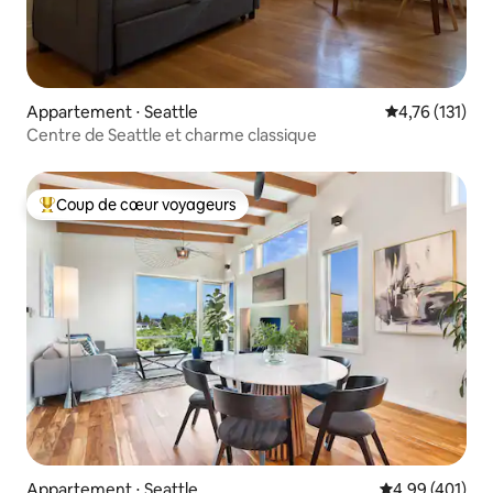
Appartement ⋅ Seattle
Évaluation moy
4,76 (131)
Centre de Seattle et charme classique
Coup de cœur voyageurs
Coups de cœur voyageurs les plus appréciés
Appartement ⋅ Seattle
Évaluation moy
4,99 (401)