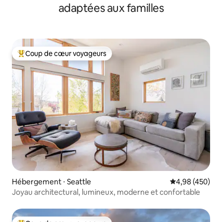
adaptées aux familles
Coup de cœur voyageurs
Coups de cœur voyageurs les plus appréciés
Hébergement ⋅ Seattle
Évaluation moy
4,98 (450)
Joyau architectural, lumineux, moderne et confortable