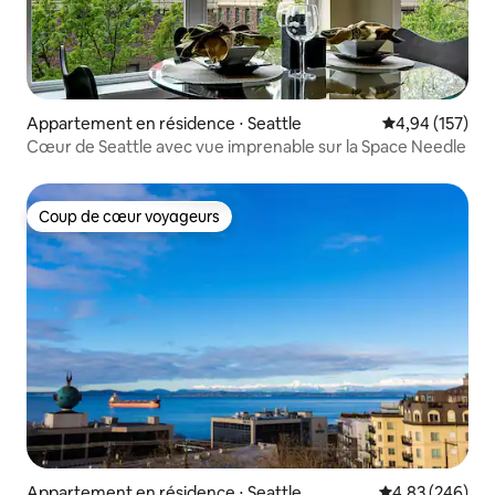
Appartement en résidence ⋅ Seattle
Évaluation moy
4,94 (157)
Cœur de Seattle avec vue imprenable sur la Space Needle
Coup de cœur voyageurs
Coup de cœur voyageurs
Appartement en résidence ⋅ Seattle
Évaluation moy
4,83 (246)