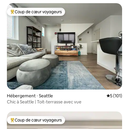
Coup de cœur voyageurs
Coups de cœur voyageurs les plus appréciés
Hébergement ⋅ Seattle
Évaluation 
5 (101)
Chic à Seattle | Toit-terrasse avec vue
Coup de cœur voyageurs
Coups de cœur voyageurs les plus appréciés