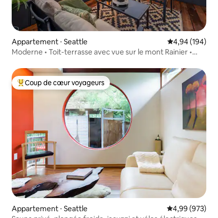
Appartement ⋅ Seattle
Évaluation moy
4,94 (194)
Moderne • Toit-terrasse avec vue sur le mont Rainier •
7 min du stade
Coup de cœur voyageurs
Coups de cœur voyageurs les plus appréciés
Appartement ⋅ Seattle
Évaluation moy
4,99 (973)