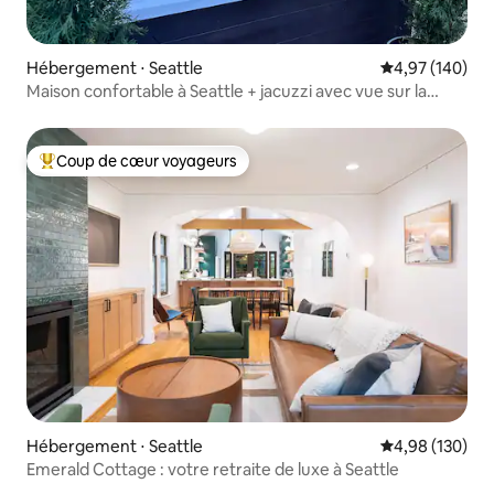
Hébergement ⋅ Seattle
Évaluation moy
4,97 (140)
Maison confortable à Seattle + jacuzzi avec vue sur la
Space Needle
Coup de cœur voyageurs
Coups de cœur voyageurs les plus appréciés
Hébergement ⋅ Seattle
Évaluation moy
4,98 (130)
Emerald Cottage : votre retraite de luxe à Seattle