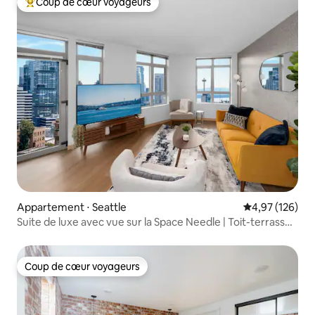
Coup de cœur voyageurs
Coups de cœur voyageurs les plus appréciés
Appartement ⋅ Seattle
Évaluation moy
4,97 (126)
Suite de luxe avec vue sur la Space Needle | Toit-terrasse |
Parking
Coup de cœur voyageurs
Coup de cœur voyageurs