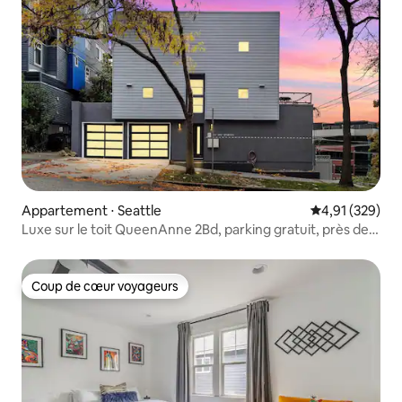
Appartement ⋅ Seattle
Évaluation moy
4,91 (329)
Luxe sur le toit QueenAnne 2Bd, parking gratuit, près de
DT
Coup de cœur voyageurs
Coup de cœur voyageurs