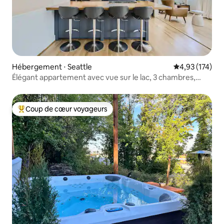
Hébergement ⋅ Seattle
Évaluation moy
4,93 (174)
Élégant appartement avec vue sur le lac, 3 chambres,
1,5 salle de bain, au centre-ville
Coup de cœur voyageurs
Coups de cœur voyageurs les plus appréciés