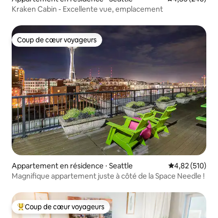
Kraken Cabin - Excellente vue, emplacement
Coup de cœur voyageurs
Coup de cœur voyageurs
Appartement en résidence ⋅ Seattle
Évaluation moy
4,82 (510)
Magnifique appartement juste à côté de la Space Needle !
Coup de cœur voyageurs
Coups de cœur voyageurs les plus appréciés