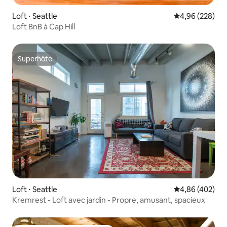
Loft ⋅ Seattle
Évaluation moy
4,96 (228)
Loft BnB à Cap Hill
Superhôte
Superhôte
Loft ⋅ Seattle
Évaluation moy
4,86 (402)
Kremrest - Loft avec jardin - Propre, amusant, spacieux