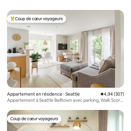
Coup de cœur voyageurs
Coups de cœur voyageurs les plus appréciés
Appartement en résidence ⋅ Seattle
Évaluation moy
4,94 (307)
Appartement à Seattle Belltown avec parking, Walk Score
de 99
Coup de cœur voyageurs
Coup de cœur voyageurs