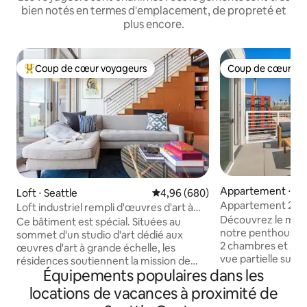
bien notés en termes d'emplacement, de propreté et
plus encore.
Coup de cœur voyageurs
Coup de cœur vo
Coups de cœur voyageurs les plus appréciés
Coup de cœur vo
Appartement ⋅ Sea
Loft ⋅ Seattle
Évaluation moyenne sur la base 
4,96 (680)
Appartement 2 ch
Loft industriel rempli d'œuvres d'art à
panoramique sur Se
Découvrez le meill
South Lake Union
Ce bâtiment est spécial. Situées au
notre penthouse
sommet d'un studio d'art dédié aux
2 chambres et 2 sa
œuvres d'art à grande échelle, les
vue partielle sur 
résidences soutiennent la mission de
votre balcon privé
Équipements populaires dans les
Mad Art. L'un des dix lofts de 2 étages, il
entièrement équip
dispose de 750 pieds carrés (70 mètres
locations de vacances à proximité de
connectée de 65 p
carrés), ainsi que d'une terrasse et d'un