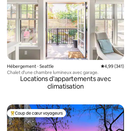
Hébergement ⋅ Seattle
Évaluation moy
4,99 (341)
Chalet d'une chambre lumineux avec garage.
Locations d'appartements avec
climatisation
Coup de cœur voyageurs
Coups de cœur voyageurs les plus appréciés