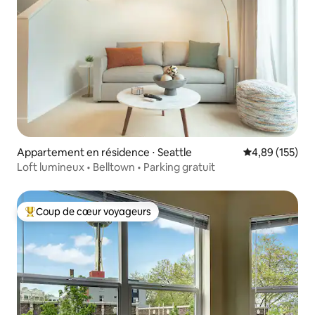
Appartement en résidence ⋅ Seattle
Évaluation moy
4,89 (155)
Loft lumineux • Belltown • Parking gratuit
Coup de cœur voyageurs
Coups de cœur voyageurs les plus appréciés