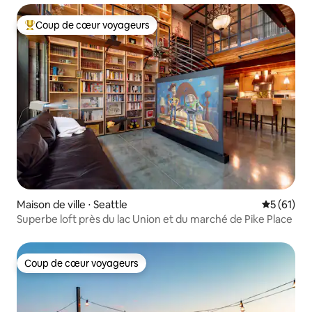
Coup de cœur voyageurs
Coups de cœur voyageurs les plus appréciés
Maison de ville ⋅ Seattle
Évaluation
5 (61)
Superbe loft près du lac Union et du marché de Pike Place
Coup de cœur voyageurs
Coup de cœur voyageurs