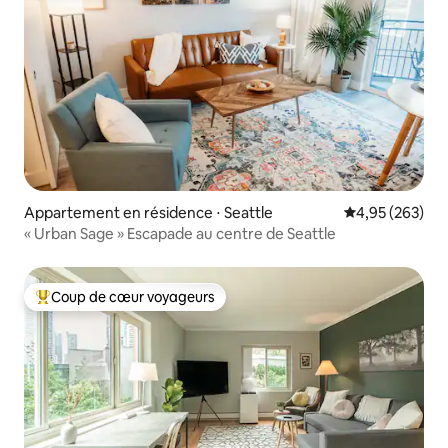
Appartement en résidence ⋅ Seattle
Évaluation moy
4,95 (263)
« Urban Sage » Escapade au centre de Seattle
Coup de cœur voyageurs
Coups de cœur voyageurs les plus appréciés