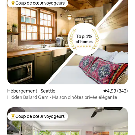
Coup de cœur voyageurs
Coups de cœur voyageurs les plus appréciés
Hébergement ⋅ Seattle
Évaluation moy
4,99 (342)
Hidden Ballard Gem • Maison d'hôtes privée élégante
Coup de cœur voyageurs
Coups de cœur voyageurs les plus appréciés