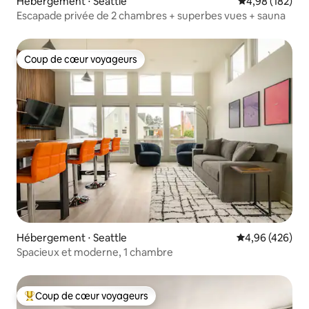
Hébergement ⋅ Seattle
Évaluation moy
4,98 (182)
Escapade privée de 2 chambres + superbes vues + sauna
Coup de cœur voyageurs
Coup de cœur voyageurs
Hébergement ⋅ Seattle
Évaluation moy
4,96 (426)
Spacieux et moderne, 1 chambre
Coup de cœur voyageurs
Coups de cœur voyageurs les plus appréciés