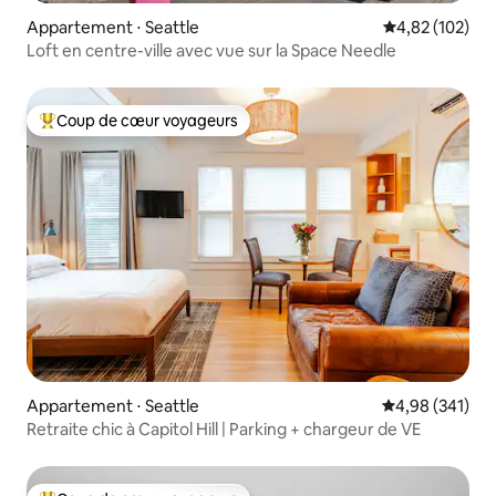
Appartement ⋅ Seattle
Évaluation moy
4,82 (102)
Loft en centre-ville avec vue sur la Space Needle
Coup de cœur voyageurs
Coups de cœur voyageurs les plus appréciés
Appartement ⋅ Seattle
Évaluation moy
4,98 (341)
Retraite chic à Capitol Hill | Parking + chargeur de VE