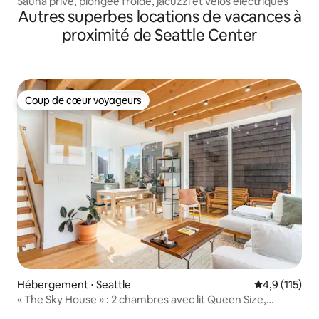
Sauna privé, plongée froide, jacuzzi et vélos électriques
Autres superbes locations de vacances à
proximité de Seattle Center
Coup de cœur voyageurs
Coup de cœur voyageurs
Hébergement ⋅ Seattle
Évaluation mo
4,9 (115)
« The Sky House » : 2 chambres avec lit Queen Size,
2 salles de bain attenantes