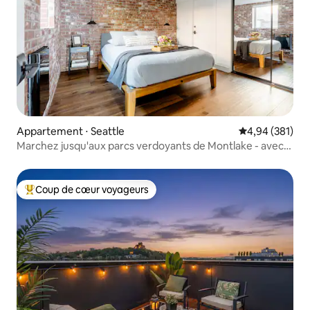
Appartement ⋅ Seattle
Évaluation moy
4,94 (381)
Marchez jusqu'aux parcs verdoyants de Montlake - avec
climatisation
Coup de cœur voyageurs
Coups de cœur voyageurs les plus appréciés