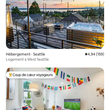
Hébergement ⋅ Seattle
Évaluation moy
4,94 (159)
Logement à West Seattle
Coup de cœur voyageurs
Coups de cœur voyageurs les plus appréciés