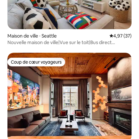
Maison de ville ⋅ Seattle
Évaluation mo
4,97 (37)
Nouvelle maison de ville|Vue sur le toit|Bus direct
SEA|Accessible à pied
Coup de cœur voyageurs
Coup de cœur voyageurs