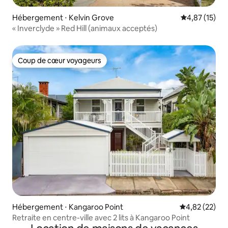
Hébergement ⋅ Kelvin Grove
Évaluation mo
4,87 (15)
« Inverclyde » Red Hill (animaux acceptés)
Coup de cœur voyageurs
Coup de cœur voyageurs
Hébergement ⋅ Kangaroo Point
Évaluation mo
4,82 (22)
Retraite en centre-ville avec 2 lits à Kangaroo Point