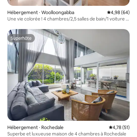
Hébergement ⋅ Woolloongabba
Évaluation mo
4,98 (64)
Une vie colorée ! 4 chambres/2,5 salles de bain/1 voiture ~
Queenslander
Superhôte
Superhôte
Hébergement ⋅ Rochedale
Évaluation mo
4,78 (51)
Superbe et luxueuse maison de 4 chambres à Rochedale