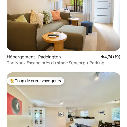
Hébergement ⋅ Paddington
Évaluation mo
4,74 (19)
The Nook Escape près du stade Suncorp + Parking
Coup de cœur voyageurs
Coups de cœur voyageurs les plus appréciés