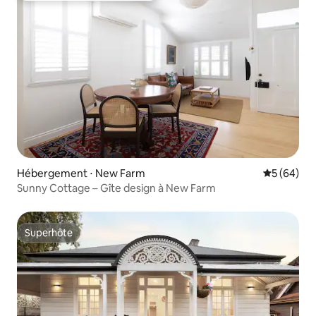
Hébergement ⋅ New Farm
Évaluation
5 (64)
Sunny Cottage – Gîte design à New Farm
Superhôte
Superhôte