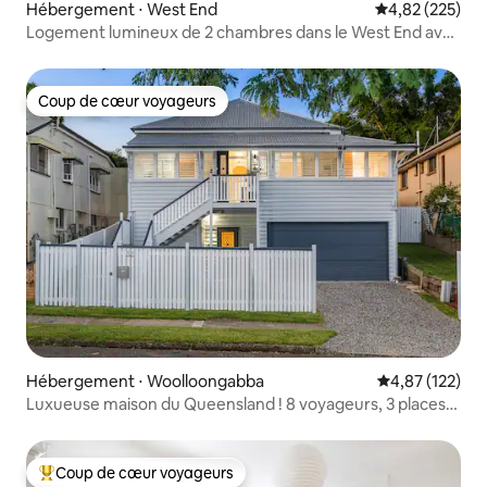
Hébergement ⋅ West End
Évaluation moy
4,82 (225)
Logement lumineux de 2 chambres dans le West End avec
terrasses, à deux pas des cafés
Coup de cœur voyageurs
Coup de cœur voyageurs
Hébergement ⋅ Woolloongabba
Évaluation moy
4,87 (122)
Luxueuse maison du Queensland ! 8 voyageurs, 3 places
de parking
Coup de cœur voyageurs
Coups de cœur voyageurs les plus appréciés