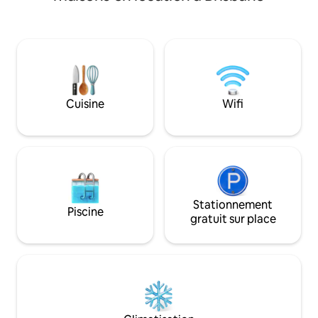
toutes climatisées
beaucoup d'espace, équipée d'une table
salle à manger sép
de billard, d'un bar, d'un spa intérieur
moderne, 2,5 salle
chauffé, d'une salle de cinéma, d'une
logement entière
piscine, d'une pergola et d'un espace de
Plafonds ornés et
divertissement extérieur. Convient pour
joliment meublé a
les réunions tranquilles, les ateliers, les
de qualité. Idéal p
retraites de bien-être, les familles, les
petits groupes et l
Cuisine
Wifi
vacances, les voyages d'affaires, les
de compagnie ac
séances photo, les équipes et
la location de vac
l'hébergement de groupe.
d'effets personnels
maison loin de che
Stationnement
Piscine
gratuit sur place