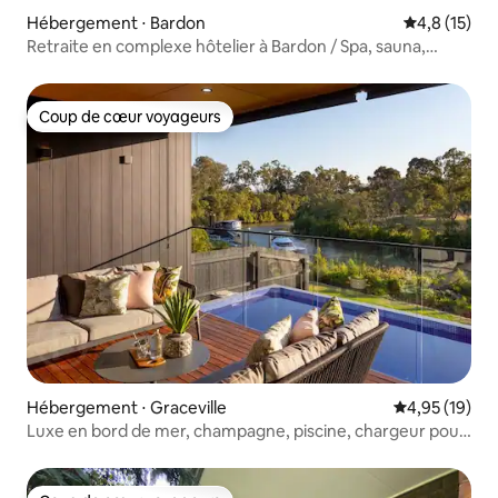
Hébergement ⋅ Bardon
Évaluation m
4,8 (15)
Retraite en complexe hôtelier à Bardon / Spa, sauna,
piscine, cheminée
Coup de cœur voyageurs
Coup de cœur voyageurs
Hébergement ⋅ Graceville
Évaluation mo
4,95 (19)
Luxe en bord de mer, champagne, piscine, chargeur pour
véhicule électrique