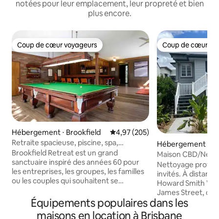
notées pour leur emplacement, leur propreté et bien
plus encore.
Coup de cœur voyageurs
Coup de cœur vo
Coup de cœur voyageurs
Coup de cœur vo
Hébergement ⋅ Brookfield
Évaluation moyenne sur la base 
4,97 (205)
Retraite spacieuse, piscine, spa,
Hébergement ⋅ Fo
superficie
Brookfield Retreat est un grand
alley
Maison CBD/New F
sanctuaire inspiré des années 60 pour
climatisation, 4 pl
Nettoyage profess
les entreprises, les groupes, les familles
invités. À distanc
ou les couples qui souhaitent se
Howard Smith Wha
détendre et se relaxer, tout en étant
James Street, du q
entourés par la nature dans un endroit
Équipements populaires dans les
de The Valley. À 2
tranquille et privé, à 15 km du CBD de
de l'aéroport. 5 
maisons en location à Brisbane
Brisbane. Une immense maison avec