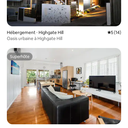
Hébergement ⋅ Highgate Hill
Évaluation
5 (14)
Oasis urbaine à Highgate Hill
Superhôte
Superhôte