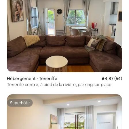
Hébergement ⋅ Teneriffe
Évaluation mo
4,87 (54)
Tenerife centre, à pied de la rivière, parking sur place
Superhôte
Superhôte