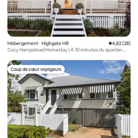
Hébergement ⋅ Highgate Hill
Évaluation mo
4,82 (28)
Cozy Hampstead Homestay | À 10 minutes du quartier
central des affaires
Coup de cœur voyageurs
Coup de cœur voyageurs