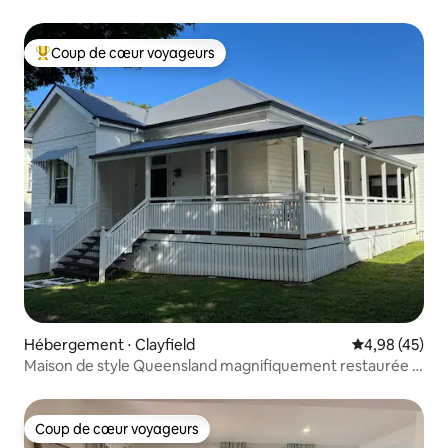
Coup de cœur voyageurs
Coups de cœur voyageurs les plus appréciés
Hébergement ⋅ Clayfield
Évaluation mo
4,98 (45)
Maison de style Queensland magnifiquement restaurée à
Clayfield
Coup de cœur voyageurs
Coup de cœur voyageurs