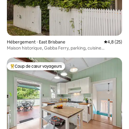
Hébergement ⋅ East Brisbane
Évaluation m
4,8 (25)
Maison historique, Gabba Ferry, parking, cuisine
gastronomique
Coup de cœur voyageurs
Coups de cœur voyageurs les plus appréciés