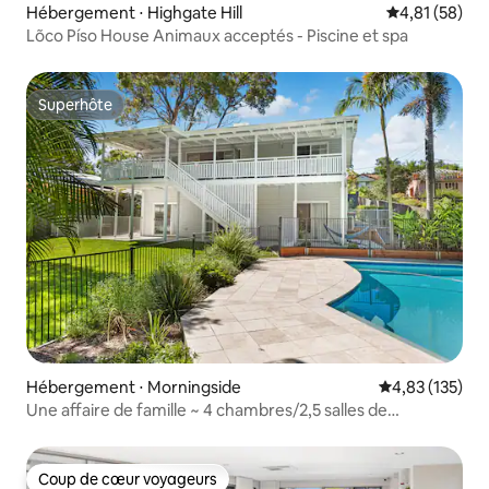
Hébergement ⋅ Highgate Hill
Évaluation mo
4,81 (58)
Lõco Píso House Animaux acceptés - Piscine et spa
Superhôte
Superhôte
Hébergement ⋅ Morningside
Évaluation moy
4,83 (135)
Une affaire de famille ~ 4 chambres/2,5 salles de
bain/3 voitures/piscine !
Coup de cœur voyageurs
Coup de cœur voyageurs