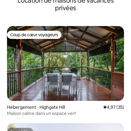
Location de maisons de vacances
privées
Coup de cœur voyageurs
Coup de cœur voyageurs
Hébergement ⋅ Highgate Hill
Évaluation mo
4,97 (35)
Maison calme dans un espace vert