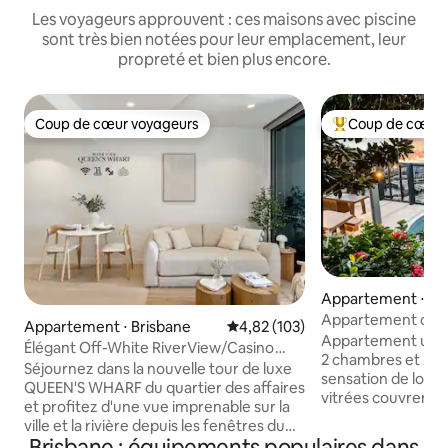
Les voyageurs approuvent : ces maisons avec piscine
sont très bien notées pour leur emplacement, leur
propreté et bien plus encore.
Coup de cœur voyageurs
Coup de cœur 
Coup de cœur voyageurs
Coups de cœur vo
Appartement ⋅ Sou
ne
Appartement chic
Appartement ⋅ Brisbane
Évaluation moyenne sur la base 
4,82 (103)
vue montagne/vill
Appartement uniq
Élégant Off-White RiverView/Casino
2 chambres et 2 sa
CBD/Ambiance de villégiature
Séjournez dans la nouvelle tour de luxe
sensation de loft 
QUEEN'S WHARF du quartier des affaires
vitrées couvrent 
et profitez d'une vue imprenable sur la
vous offrant une v
ville et la rivière depuis les fenêtres du
ville de Brisbane, l
Brisbane : équipements populaires dans
sol au plafond et d'un balcon spacieux.