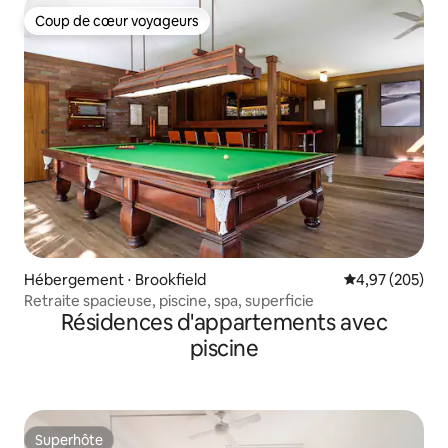
Coup de cœur voyageurs
Coup de cœur voyageurs
Hébergement ⋅ Brookfield
Évaluation moy
4,97 (205)
Retraite spacieuse, piscine, spa, superficie
Résidences d'appartements avec
piscine
Superhôte