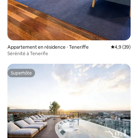
Appartement en résidence ⋅ Teneriffe
Évaluation m
4,9 (39)
Sérénité à Tenerife
Superhôte
Superhôte