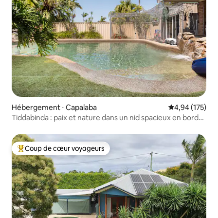
Hébergement ⋅ Capalaba
Évaluation moy
4,94 (175)
Tiddabinda : paix et nature dans un nid spacieux en bord
de baie
Coup de cœur voyageurs
Coups de cœur voyageurs les plus appréciés