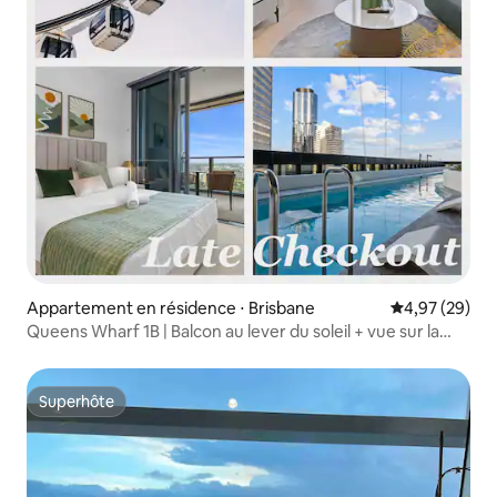
Appartement en résidence ⋅ Brisbane
Évaluation mo
4,97 (29)
Queens Wharf 1B | Balcon au lever du soleil + vue sur la
rivière
Superhôte
Superhôte