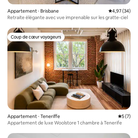
Appartement ⋅ Brisbane
Évaluation mo
4,97 (34)
Retraite élégante avec vue imprenable sur les gratte-ciel
Coup de cœur voyageurs
Coup de cœur voyageurs
Appartement ⋅ Teneriffe
Évaluatio
5 (7)
Appartement de luxe Woolstore 1 chambre à Tenerife