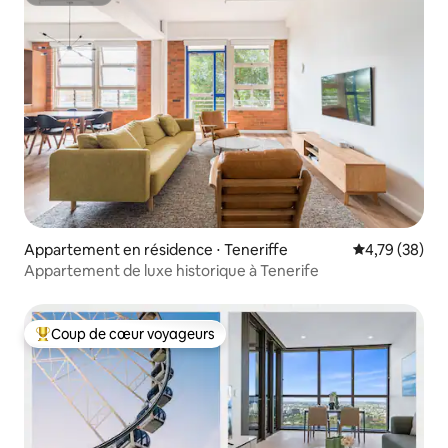
Superhôte
Appartement en résidence ⋅ Teneriffe
Évaluation mo
4,79 (38)
Appartement de luxe historique à Tenerife
Coup de cœur voyageurs
Coups de cœur voyageurs les plus appréciés