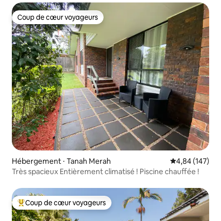
Coup de cœur voyageurs
Coup de cœur voyageurs
Hébergement ⋅ Tanah Merah
Évaluation moy
4,84 (147)
Très spacieux Entièrement climatisé ! Piscine chauffée !
Coup de cœur voyageurs
Coups de cœur voyageurs les plus appréciés