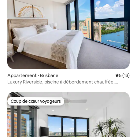
Appartement ⋅ Brisbane
Évaluation
5 (13)
Luxury Riverside, piscine à débordement chauffée,
parking
Coup de cœur voyageurs
Coup de cœur voyageurs