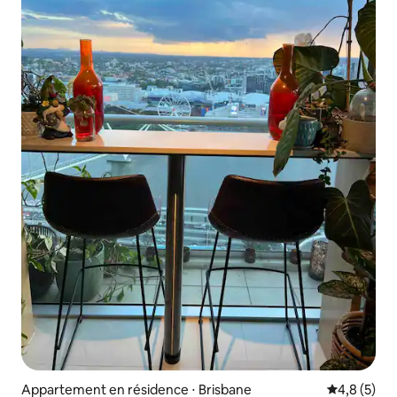
Appartement en résidence ⋅ Brisbane
Évaluation 
4,8 (5)