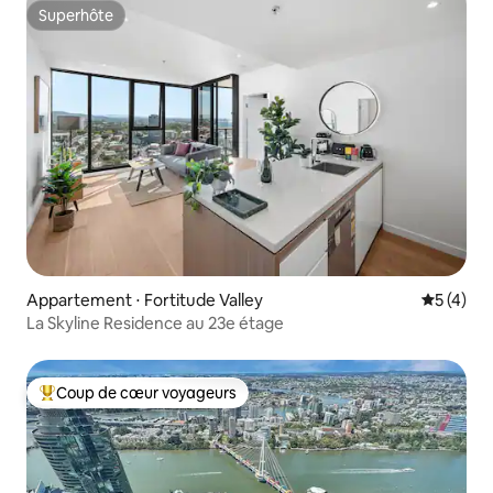
Superhôte
Superhôte
Appartement ⋅ Fortitude Valley
Évaluatio
5 (4)
La Skyline Residence au 23e étage
Coup de cœur voyageurs
Coups de cœur voyageurs les plus appréciés