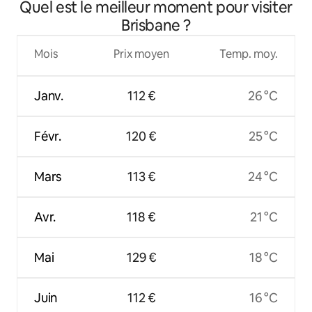
Quel est le meilleur moment pour visiter
salle de sport et au sauna
Brisbane ?
Mois
Prix moyen
Temp. moy.
Janv.
112 €
26 °C
Févr.
120 €
25 °C
Mars
113 €
24 °C
Avr.
118 €
21 °C
Mai
129 €
18 °C
Juin
112 €
16 °C