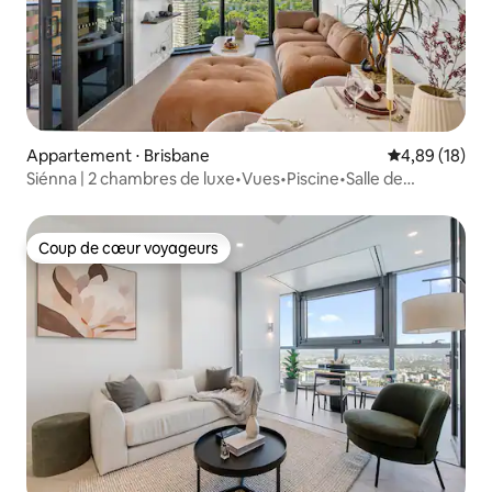
Appartement ⋅ Brisbane
Évaluation mo
4,89 (18)
Siénna | 2 chambres de luxe•Vues•Piscine•Salle de
sport•Xbox
Coup de cœur voyageurs
Coup de cœur voyageurs