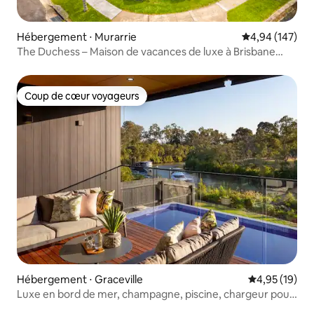
Hébergement ⋅ Murarrie
Évaluation moy
4,94 (147)
The Duchess – Maison de vacances de luxe à Brisbane
avec piscine
Coup de cœur voyageurs
Coup de cœur voyageurs
Hébergement ⋅ Graceville
Évaluation mo
4,95 (19)
Luxe en bord de mer, champagne, piscine, chargeur pour
véhicule électrique