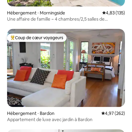
Hébergement ⋅ Morningside
Évaluation moy
4,83 (135)
Une affaire de famille ~ 4 chambres/2,5 salles de
bain/3 voitures/piscine !
Coup de cœur voyageurs
Coups de cœur voyageurs les plus appréciés
Hébergement ⋅ Bardon
Évaluation moy
4,97 (262)
Appartement de luxe avec jardin à Bardon