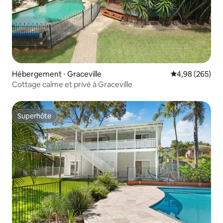
Hébergement ⋅ Graceville
Évaluation moy
4,98 (265)
Cottage calme et privé à Graceville
Superhôte
Superhôte