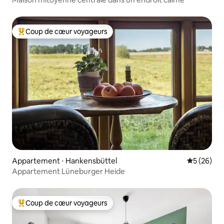
Coup de cœur voyageurs
Coups de cœur voyageurs les plus appréciés
Appartement ⋅ Hankensbüttel
Évaluation
5 (26)
Appartement Lüneburger Heide
Coup de cœur voyageurs
Coups de cœur voyageurs les plus appréciés