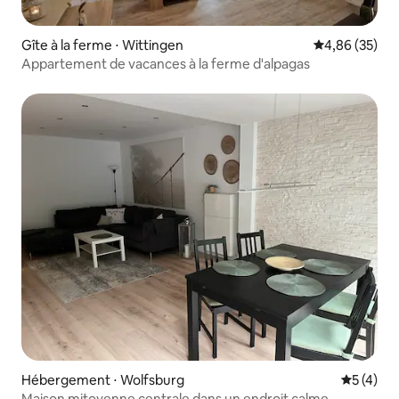
Gîte à la ferme ⋅ Wittingen
Évaluation mo
4,86 (35)
Appartement de vacances à la ferme d'alpagas
Hébergement ⋅ Wolfsburg
Évaluatio
5 (4)
Maison mitoyenne centrale dans un endroit calme