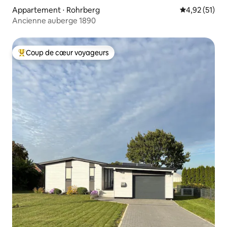
Appartement ⋅ Rohrberg
Évaluation mo
4,92 (51)
Ancienne auberge 1890
Coup de cœur voyageurs
Coups de cœur voyageurs les plus appréciés