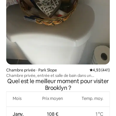
Chambre privée ⋅ Park Slope
Évaluation moy
4,93 (441)
Chambre privée, entrée et salle de bain dans un
Quel est le meilleur moment pour visiter
EXCELLENT emplacement
Brooklyn ?
Mois
Prix moyen
Temp. moy.
Janv.
108 €
1 °C