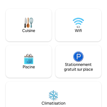
Chambre verrouillable et appartement
meuble-lavabo en 
complet. Proche de la plupart des trains
et une salle de b
de métro et des bus, accès facile à
Une entrée de rue 
Manhattan et aux attractions locales, y
offrent facilité et 
compris Prospect Park, Barclay Center,
accessible à pied 
tous les musées, et dispose d'excellents
restaurants popula
magasins et restaurants pour tous les
A atteint Lower M
Cuisine
Wifi
goûts. Il y a des escaliers pour se rendre
12 minutes enviro
au logement.
propriétaire, avec
disponible.
Stationnement
Piscine
gratuit sur place
Climatisation