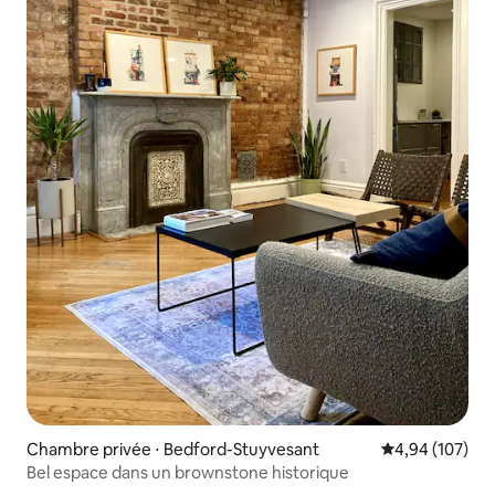
Chambre privée ⋅ Bedford-Stuyvesant
Évaluation moy
4,94 (107)
Bel espace dans un brownstone historique