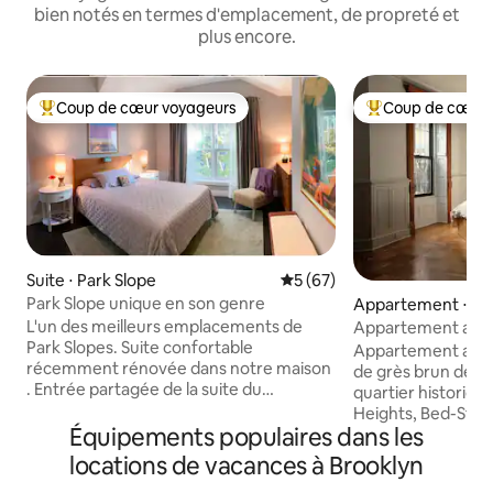
bien notés en termes d'emplacement, de propreté et
plus encore.
Coup de cœur voyageurs
Coup de cœur 
Coups de cœur voyageurs les plus appréciés
Coups de cœur vo
Suite ⋅ Park Slope
Évaluation moyenne sur la b
5 (67)
Park Slope unique en son genre
Appartement ⋅ Be
ant
L'un des meilleurs emplacements de
Appartement avec
Park Slopes. Suite confortable
maison en grès ro
Appartement avec 
récemment rénovée dans notre maison
de grès brun de Br
. Entrée partagée de la suite du
quartier historiqu
deuxième étage comme sur la photo,
Heights, Bed-Stuy.
avec cheminée en fonctionnement,
Équipements populaires dans les
caractère original 
grande terrasse extérieure meublée
design réfléchie
locations de vacances à Brooklyn
avec une vue agréable, et un lit de rêve.
cheminée décorati