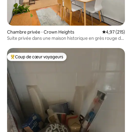
Chambre privée ⋅ Crown Heights
Évaluation moy
4,97 (215)
Suite privée dans une maison historique en grès rouge de
Brooklyn
Coup de cœur voyageurs
Coups de cœur voyageurs les plus appréciés