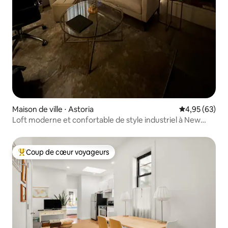
Maison de ville ⋅ Astoria
Évaluation mo
4,95 (63)
Loft moderne et confortable de style industriel à New
York
Coup de cœur voyageurs
Coups de cœur voyageurs les plus appréciés