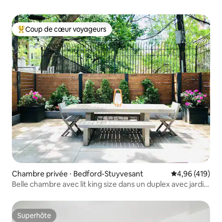
Coup de cœur voyageurs
Coups de cœur voyageurs les plus appréciés
Chambre privée ⋅ Bedford-Stuyvesant
Évaluation moy
4,96 (419)
Belle chambre avec lit king size dans un duplex avec jardin
partagé.
Superhôte
Superhôte