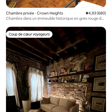
Chambre privée ⋅ Crown Heights
Évaluation moy
4,93 (680)
Chambre dans un immeuble historique en grès rouge de
Brooklyn
Coup de cœur voyageurs
Coup de cœur voyageurs