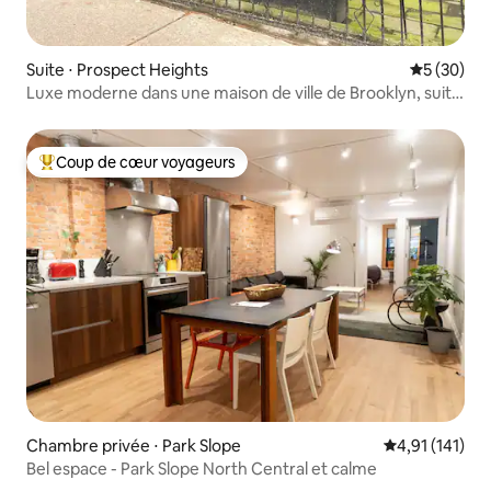
Suite ⋅ Prospect Heights
Évaluation
5 (30)
Luxe moderne dans une maison de ville de Brooklyn, suite
privée
Coup de cœur voyageurs
Coups de cœur voyageurs les plus appréciés
Chambre privée ⋅ Park Slope
Évaluation moy
4,91 (141)
Bel espace - Park Slope North Central et calme