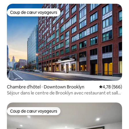
Coup de cœur voyageurs
Coup de cœur voyageurs
Chambre d'hôtel ⋅ Downtown Brooklyn
Évaluation moy
4,78 (566)
Séjour dans le centre de Brooklyn avec restaurant et salle
de sport
Coup de cœur voyageurs
Coup de cœur voyageurs