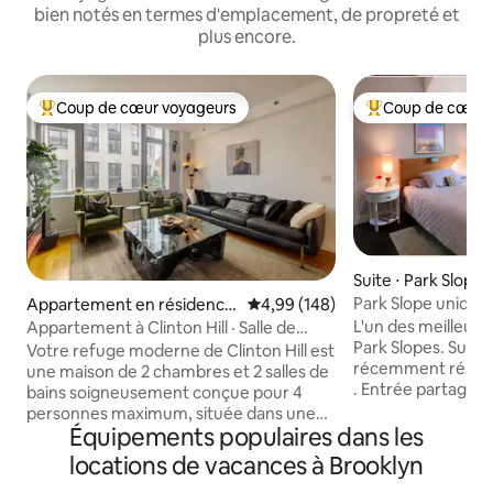
bien notés en termes d'emplacement, de propreté et
plus encore.
Coup de cœur voyageurs
Coup de cœur 
Coups de cœur voyageurs les plus appréciés
Coups de cœur vo
Suite ⋅ Park Slope
Park Slope unique
Appartement en résidence
Évaluation moyenne sur la base 
4,99 (148)
⋅ Clinton Hill
L'un des meilleur
Appartement à Clinton Hill · Salle de
Park Slopes. Suite
sport à domicile · Près de Barclays
Votre refuge moderne de Clinton Hill est
récemment rénové
une maison de 2 chambres et 2 salles de
. Entrée partagée 
bains soigneusement conçue pour 4
deuxième étage c
personnes maximum, située dans une
avec cheminée en
Équipements populaires dans les
rue calme et bordée d'arbres dans l'un
grande terrasse e
des quartiers les plus charmants de
locations de vacances à Brooklyn
avec une vue agréa
Brooklyn. Ce logement calme et