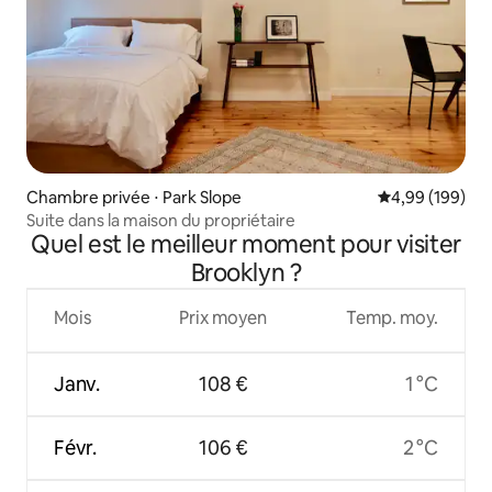
Chambre privée ⋅ Park Slope
Évaluation moy
4,99 (199)
Suite dans la maison du propriétaire
Quel est le meilleur moment pour visiter
Brooklyn ?
Mois
Prix moyen
Temp. moy.
Janv.
108 €
1 °C
Févr.
106 €
2 °C