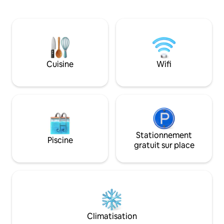
Chambre verrouill
confortable offre un accès facile aux
complet. Proche de
trains C et G, ce qui permet de rejoindre
de métro et des bu
facilement Manhattan, Penn Station, le
Manhattan et aux a
centre-ville de Brooklyn et les sites
compris Prospect 
culturels incontournables de New York.
tous les musées, e
Idéal pour les couples, les familles et les
magasins et restau
petits groupes qui viennent pour des
Cuisine
Wifi
goûts. Il y a des escaliers pour se rendre
événements estivaux, des escapades
au logement.
d'un week-end ou des visites au
quotidien.
Stationnement
Piscine
gratuit sur place
Climatisation