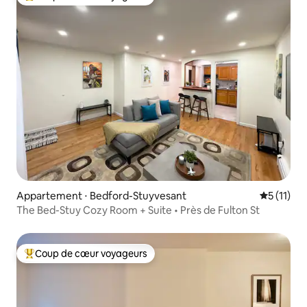
Coups de cœur voyageurs les plus appréciés
Appartement ⋅ Bedford-Stuyvesant
Évaluatio
5 (11)
The Bed-Stuy Cozy Room + Suite • Près de Fulton St
Coup de cœur voyageurs
Coups de cœur voyageurs les plus appréciés