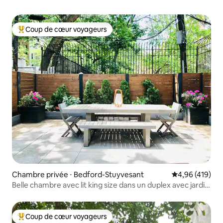
Coup de cœur voyageurs
Coups de cœur voyageurs les plus appréciés
Chambre privée ⋅ Bedford-Stuyvesant
Évaluation moy
4,96 (419)
Belle chambre avec lit king size dans un duplex avec jardin
partagé.
Coup de cœur voyageurs
Coups de cœur voyageurs les plus appréciés