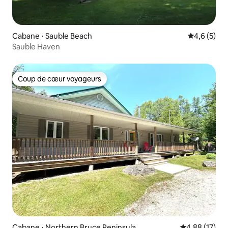
Cabane ⋅ Sauble Beach
Évaluation 
4,6 (5)
Sauble Haven
Coup de cœur voyageurs
Coup de cœur voyageurs
Cabane ⋅ Northern Bruce Peninsula
Évaluation mo
4,88 (17)