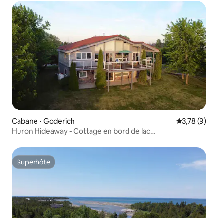
Cabane ⋅ Goderich
Évaluation m
3,78 (9)
Huron Hideaway - Cottage en bord de lac
Jacuzzi/Animaux de compagnie.
Superhôte
Superhôte