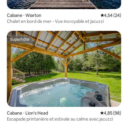
Cabane ⋅ Wiarton
Évaluation mo
4,54 (24)
Chalet en bord de mer - Vue incroyable et jacuzzi
Superhôte
Superhôte
Cabane ⋅ Lion's Head
Évaluation mo
4,85 (98)
Escapade printanière et estivale au calme avec jacuzzi