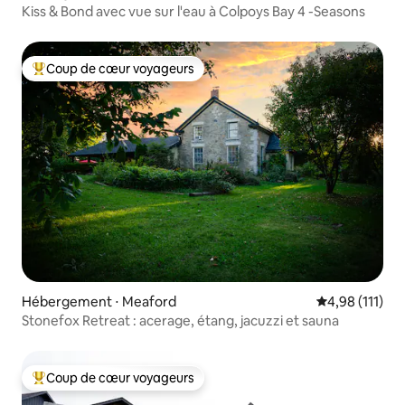
Kiss & Bond avec vue sur l'eau à Colpoys Bay 4 -Seasons
Coup de cœur voyageurs
Coups de cœur voyageurs les plus appréciés
Hébergement ⋅ Meaford
Évaluation moy
4,98 (111)
Stonefox Retreat : acerage, étang, jacuzzi et sauna
Coup de cœur voyageurs
Coups de cœur voyageurs les plus appréciés