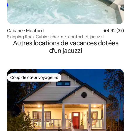
Cabane ⋅ Meaford
Évaluation mo
4,92 (37)
Skipping Rock Cabin : charme, confort et jacuzzi
Autres locations de vacances dotées
d'un jacuzzi
Coup de cœur voyageurs
Coup de cœur voyageurs