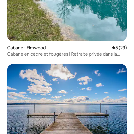
Cabane ⋅ Elmwood
Évaluation
5 (29)
Cabane en cèdre et fougères | Retraite privée dans la
forêt