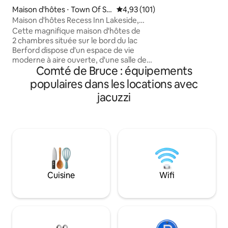
10 personnes (8 ad
Maison d'hôtes ⋅ Town Of So
Évaluation moyenne sur la base 
4,93 (101)
futon) *Vue imprena
uth Bruce Peninsula
Maison d'hôtes Recess Inn Lakeside,
couchers de soleil 
sauna et jacuzzi
Cette magnifique maison d'hôtes de
spacieuse *Cuisin
2 chambres située sur le bord du lac
cuisinière/four a
Berford dispose d'un espace de vie
véranda vitrée *Cl
moderne à aire ouverte, d'une salle de
chauffage *Chemin
Comté de Bruce : équipements
bain complète, d'une jolie kitchenette et
*Internet Bruce Te
d'une vue inoubliable sur le lac dont vous
populaires dans les locations avec
*Foyer *2 kayaks *
pourrez profiter toute l'année ! Pour
entretenus au par
jacuzzi
ceux qui aiment ou souhaitent profiter
Point
du jacuzzi et du sauna, contactez
Audrey pour plus de détails. Âge
minimum de 25 ans pour la location
Capacité d'hébergement de
4 personnes confortablement Le prix
est pour une occupation double.
Chaque personne supplémentaire est
Cuisine
Wifi
facturée 75,00 $ par nuit. Politique
stricte d'interdiction des enfants
Animaux de compagnie strictement
interdits