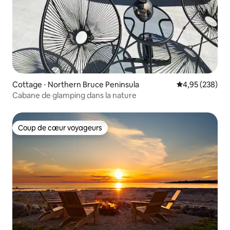
Cottage ⋅ Northern Bruce Peninsula
Évaluation moy
4,95 (238)
Cabane de glamping dans la nature
Coup de cœur voyageurs
Coup de cœur voyageurs