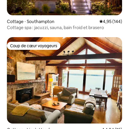
Cottage ⋅ Southampton
Évaluation moy
4,95 (144)
Cottage spa : jacuzzi, sauna, bain froid et brasero
Coup de cœur voyageurs
Coup de cœur voyageurs