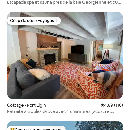
Escapade spa et sauna près de la baie Georgienne et du
sentier Bruce
Coup de cœur voyageurs
Coup de cœur voyageurs
Cottage ⋅ Port Elgin
Évaluation moy
4,89 (116)
Retraite à Gobles Grove avec 4 chambres, jacuzzi et
sauna
Coup de cœur voyageurs