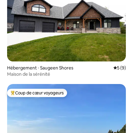
Hébergement ⋅ Saugeen Shores
Évaluatio
5 (9)
Maison de la sérénité
Coup de cœur voyageurs
Coups de cœur voyageurs les plus appréciés