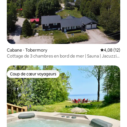
Cabane ⋅ Tobermory
Évaluation mo
4,08 (12)
Cottage de 3 chambres en bord de mer | Sauna | Jacuzzi |
Kayak
Coup de cœur voyageurs
Coup de cœur voyageurs