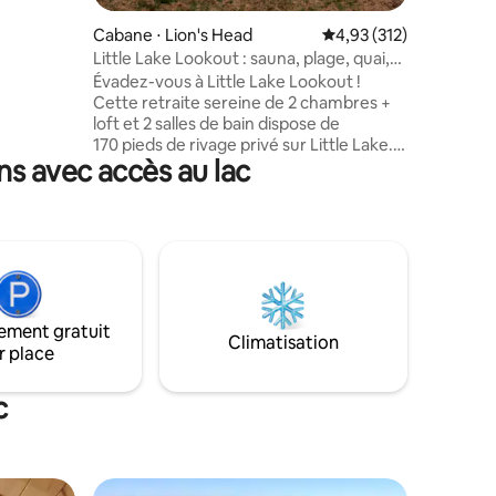
rasse
vec
Cabane ⋅ Lion's Head
Évaluation moyenne sur
4,93 (312)
be grande
Little Lake Lookout : sauna, plage, quai,
entrale +
chiens !
Évadez-vous à Little Lake Lookout !
à bois
Cette retraite sereine de 2 chambres +
 personnes
loft et 2 salles de bain dispose de
 sentiers
170 pieds de rivage privé sur Little Lake.
 McGregor
ns avec accès au lac
Profitez d'une vue imprenable sur
l'escarpement du Niagara et d'une
abondance de nature et de faune. Avec
des équipements toutes saisons et un
trajet panoramique depuis la région du
Grand Toronto et London, cette oasis
adaptée aux chiens (nous sommes
clôturés !) est l'escapade idéale pour se
ement gratuit
faire des souvenirs. À seulement 7
Climatisation
r place
minutes du charmant village de Lion's
Head. Réservez maintenant pour une
expérience vraiment unique !
c
@NorthPawProperties