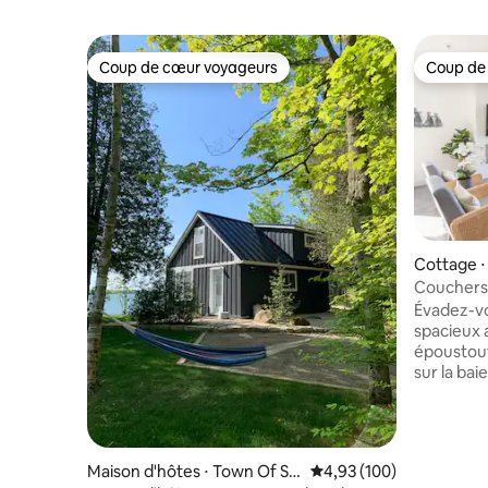
Coup de cœur voyageurs
Coup de
Coup de cœur voyageurs
Coup de
Cottage ⋅
Couchers d
un spaci
Évadez-vo
spacieux 
époustouf
sur la bai
de Wiarto
en groupe
4 chambre
3 salles 
Maison d'hôtes ⋅ Town Of So
Évaluation moyenne sur 
4,93 (100)
salle de b