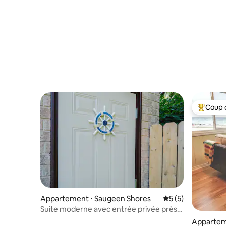
Coup 
Coups de
Appartement ⋅ Saugeen Shores
Évaluation moyenn
5 (5)
Suite moderne avec entrée privée près
de la plage et de Bruce
Appartem