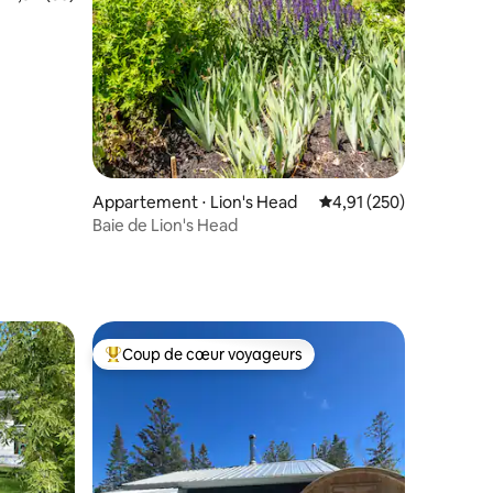
Appartement ⋅ Lion's Head
Évaluation moyenne sur
4,91 (250)
Baie de Lion's Head
Coup de cœur voyageurs
Coups de cœur voyageurs les plus appréciés