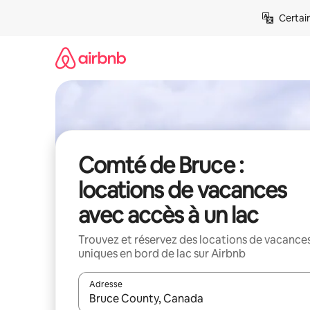
Aller
Certai
directement
au
contenu
Comté de Bruce :
locations de vacances
avec accès à un lac
Trouvez et réservez des locations de vacance
uniques en bord de lac sur Airbnb
Adresse
Lorsque les résultats s'affichent, utilisez les flèc