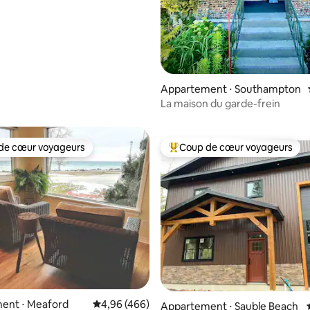
Appartement ⋅ Southampton
La maison du garde-frein
de cœur voyageurs
Coup de cœur voyageurs
 cœur voyageurs les plus appréciés
Coups de cœur voyageurs les p
e sur la base de 5 commentaires : 5 sur 5
ent ⋅ Meaford
Évaluation moyenne sur la base de 466 commen
4,96 (466)
Appartement ⋅ Sauble Beach