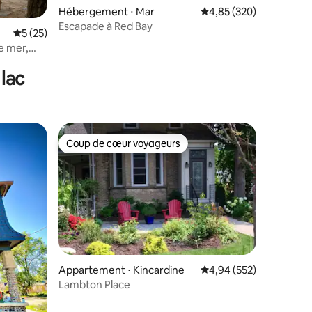
Hébergement ⋅ Mar
Évaluation moyenne sur
4,85 (320)
Escapade à Red Bay
Évaluation moyenne sur la base de 25 commentaires : 5 sur 5
5 (25)
mmentaires : 5 sur 5
de mer,
lac
Coup de cœur voyageurs
Coup de cœur voyageurs
Appartement ⋅ Kincardine
Évaluation moyenne sur
4,94 (552)
Lambton Place
ntaires : 4,62 sur 5