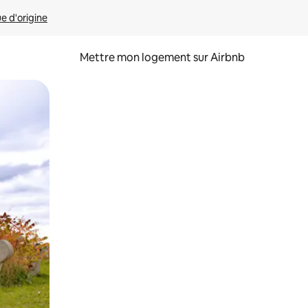
ue d'origine
Mettre mon logement sur Airbnb
sant glisser.