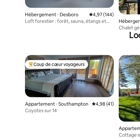
Hébergement ⋅ Desboro
Évaluation moyenne sur 
4,97 (144)
Loft forestier : forêt, sauna, étangs et
Hébergem
observation des étoiles
Chalet géo
Lo
Coup de cœur voyageurs
Coups de cœur voyageurs les plus appréciés
Appartement ⋅ Southampton
Évaluation moyenne su
4,98 (41)
Coyotes sur 14
Appartem
Cottage e