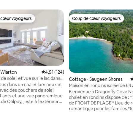
 cœur voyageurs
Coup de cœur voyageurs
 cœur voyageurs
Coup de cœur voyageurs
 Wiarton
Évaluation moyenne sur la base de 124 comme
4,91 (124)
e soleil et vue sur le lac dans
Cottage ⋅ Saugeen Shores
É
eux cottage moderne
us dans un chalet lumineux et
Maison en rondins isolée de 64
avec des couchers de soleil
bord de mer à 1 200 pieds
Bienvenue à Dragonfly Cove Notre
lants et une vue panoramique
chalet en rondins dispose de : 
e de Colpoy, juste à l'extérieur
de FRONT DE PLAGE * Lieu de r
n ! Parfait pour les escapades
romantique pour les familles *6
 toute l'année avec :
de forêt privée, crique isolée sur
s King, un lit Queen Murphy et
Huron * Capacité d'accueil de
de bain complètes, y compris une
10 personnes (8 adultes + 2 enf
la base de 100 commentaires : 4,93 sur 5
ain principale de type spa.
futon) *Vue imprenable sur le la