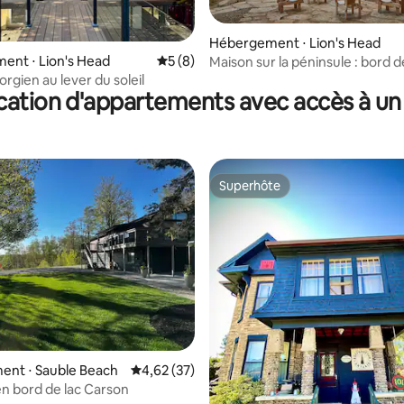
la base de 144 commentaires : 4,97 sur 5
Hébergement ⋅ Lion's Head
ent ⋅ Lion's Head
Évaluation moyenne sur la base de 8 co
5 (8)
Maison sur la péninsule : bord 
sauna et espace de travail
rgien au lever du soleil
cation d'appartements avec accès à un 
Superhôte
Superhôte
r la base de 41 commentaires : 4,98 sur 5
ent ⋅ Sauble Beach
Évaluation moyenne sur la base de 37 comme
4,62 (37)
n bord de lac Carson