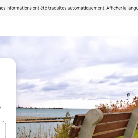
nes informations ont été traduites automatiquement. 
Afficher la lang
s
hes vers le haut et vers le bas pour les parcourir ou en appuyant et en fai