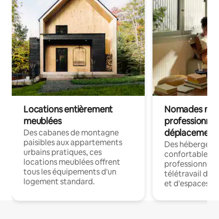
Locations entièrement
Nomades num
meublées
professionnel
déplacement
Des cabanes de montagne
paisibles aux appartements
Des hébergem
urbains pratiques, ces
confortables p
locations meublées offrent
professionnels
tous les équipements d'un
télétravail dis
logement standard.
et d'espaces de