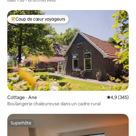
Coup de cœur voyageurs
Coups de cœur voyageurs les plus appréciés
Cottage ⋅ Ane
Évaluation mo
4,9 (345)
Boulangerie chaleureuse dans un cadre rural
Superhôte
Superhôte