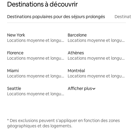
Destinations à découvrir
Destinations populaires pour des séjours prolongés
Destinati
New York
Barcelone
Locations moyenne et longue durée
Locations moyenne et longue durée
Florence
Athènes
Locations moyenne et longue durée
Locations moyenne et longue durée
Miami
Montréal
Locations moyenne et longue durée
Locations moyenne et longue durée
Seattle
Afficher plus
Locations moyenne et longue durée
* Des exclusions peuvent s'appliquer en fonction des zones
géographiques et des logements.