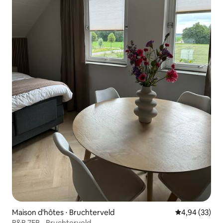
Maison d'hôtes ⋅ Bruchterveld
Évaluation mo
4,94 (33)
B&B 75B - Bruchterveld