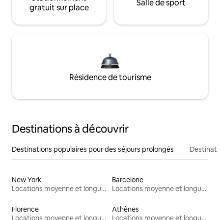
Salle de sport
gratuit sur place
Résidence de tourisme
Destinations à découvrir
Destinations populaires pour des séjours prolongés
Destinati
New York
Barcelone
Locations moyenne et longue durée
Locations moyenne et longue durée
Florence
Athènes
Locations moyenne et longue durée
Locations moyenne et longue durée