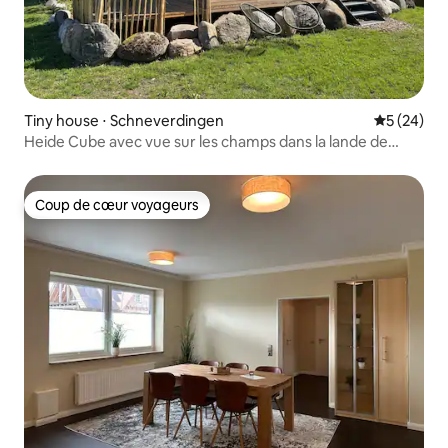
Tiny house ⋅ Schneverdingen
Évaluation
5 (24)
Heide Cube avec vue sur les champs dans la lande de
Lunebourg
Coup de cœur voyageurs
Coup de cœur voyageurs