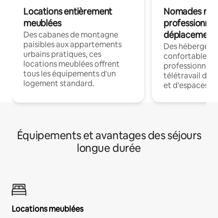
Locations entièrement
Nomades num
meublées
professionnel
déplacement
Des cabanes de montagne
paisibles aux appartements
Des hébergem
urbains pratiques, ces
confortables p
locations meublées offrent
professionnels
tous les équipements d'un
télétravail dis
logement standard.
et d'espaces de
Équipements et avantages des séjours
longue durée
Locations meublées