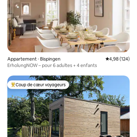
Appartement ⋅ Bispingen
Évaluation moy
4,98 (124)
ErholungNOW – pour 6 adultes + 4 enfants
Coup de cœur voyageurs
Coups de cœur voyageurs les plus appréciés