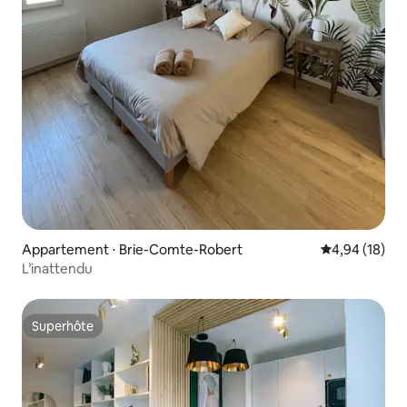
Appartement ⋅ Brie-Comte-Robert
Évaluation mo
4,94 (18)
L’inattendu
Superhôte
Superhôte