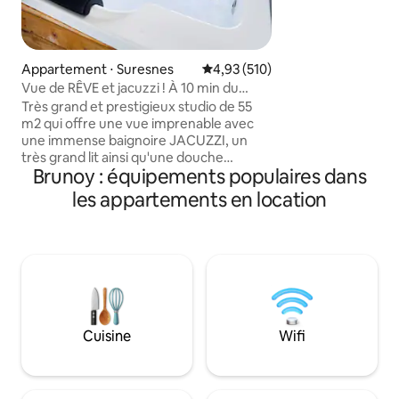
pieds), des comme
logement de 45m² 
confortable pour votr
élégante annexe c
Appartement ⋅ Suresnes
Évaluation moyenne sur la base 
4,93 (510)
notre charmant pa
Vue de RÊVE et jacuzzi ! À 10 min du
accès privatisé pou
centre de PARIS !
Très grand et prestigieux studio de 55
très vite
m2 qui offre une vue imprenable avec
une immense baignoire JACUZZI, un
très grand lit ainsi qu'une douche
Brunoy : équipements populaires dans
italienne. Situé dans un quartier calme et
sûr à 10 min de la célèbre avenue des
les appartements en location
Champs-Élysées (centre de Paris). Je
propose pour 95 € un « FORFAIT
ROMANTIQUE » en option pour
SURPRENDRE votre moitié. Il est livré
avec des pétales de roses, des bougies
placées en forme de cœur sur le lit (un
panneau Joyeux anniversaire peut être
ajouté) et pour 175 €, il est livré avec une
Cuisine
Wifi
bonne bouteille de champagne et des
fraises ! 🌹🥂🍓