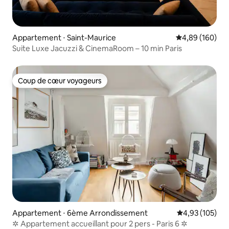
Appartement ⋅ Saint-Maurice
Évaluation moy
4,89 (160)
Suite Luxe Jacuzzi & CinemaRoom – 10 min Paris
Coup de cœur voyageurs
Coup de cœur voyageurs
Appartement ⋅ 6ème Arrondissement
Évaluation moy
4,93 (105)
✲ Appartement accueillant pour 2 pers - Paris 6 ✲