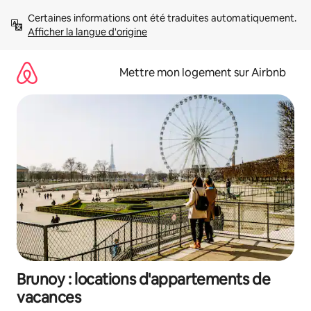
Aller
Certaines informations ont été traduites automatiquement. 
directement
Afficher la langue d'origine
au
contenu
Mettre mon logement sur Airbnb
Brunoy : locations d'appartements de
vacances