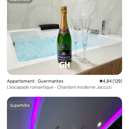
Superhôte
Appartement ⋅ Guermantes
Évaluation moy
4,84 (129)
L’escapade romantique - Chambre moderne Jaccuzi
Superhôte
Superhôte