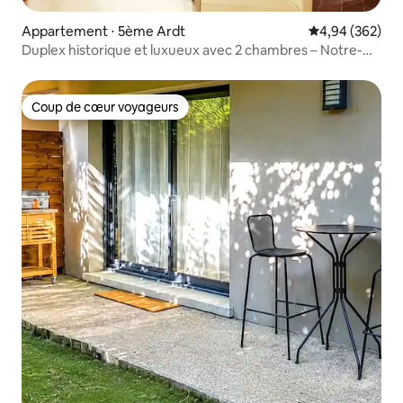
Appartement ⋅ 5ème Ardt
Évaluation moy
4,94 (362)
Duplex historique et luxueux avec 2 chambres – Notre-
Dame
Coup de cœur voyageurs
Coup de cœur voyageurs