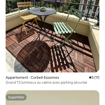
Appartement ⋅ Corbeil-Essonnes
Évaluatio
5 (11)
Grand T2 lumineux au calme avec parking sécurisé
Superhôte
Superhôte