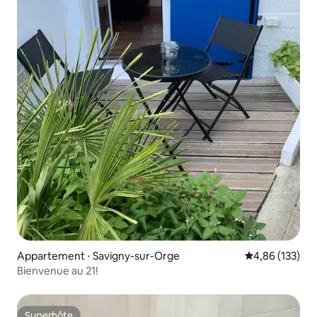
Appartement ⋅ Savigny-sur-Orge
Évaluation moy
4,86 (133)
Bienvenue au 21!
Superhôte