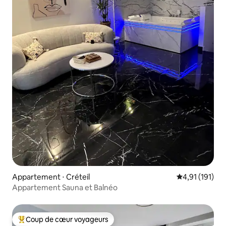
Appartement ⋅ Créteil
Évaluation moy
4,91 (191)
Appartement Sauna et Balnéo
Coup de cœur voyageurs
Coups de cœur voyageurs les plus appréciés