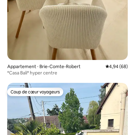
Appartement ⋅ Brie-Comte-Robert
Évaluation mo
4,94 (68)
*Casa Bali* hyper centre
Coup de cœur voyageurs
Coup de cœur voyageurs