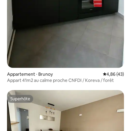
Appartement ⋅ Brunoy
Évaluation mo
4,86 (43)
Appart 41m2 au calme proche CNFDI / Koreva / forêt
Superhôte
Superhôte