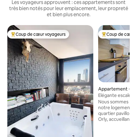
Les voyageurs approuvent : ces appartements sont
très bien notés pour leur emplacement, leur propreté
et bien plus encore.
Coup de cœur voyageurs
Coup de cœur 
Coups de cœur voyageurs les plus appréciés
Coups de cœur vo
Appartement ⋅ Or
Elégante escale à 
Nous sommes ravi
notre logement 2 p
quartier pavillonnai
Orly, accueillant 
couchage possible 
supplément). Proche de l'aéroport
(10min) , des tran