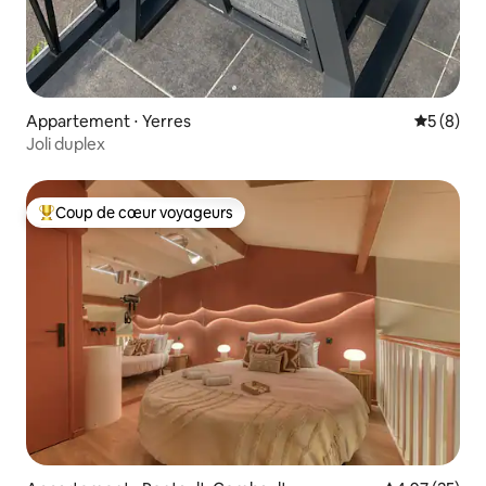
Appartement ⋅ Yerres
Évaluatio
5 (8)
Joli duplex
Coup de cœur voyageurs
Coups de cœur voyageurs les plus appréciés