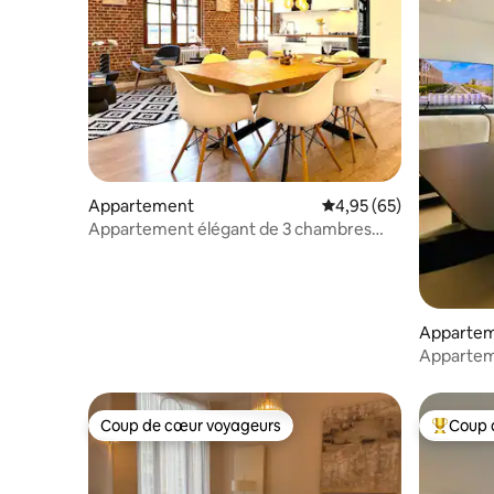
Appartement
Évaluation moyenne sur
4,95 (65)
Appartement élégant de 3 chambres
avec murs en briques près de la Grand-
Place
Apparte
Appartem
sur la Gr
Coup de cœur voyageurs
Coup 
Coup de cœur voyageurs
Coups de