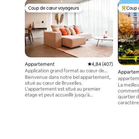
Coup de cœur voyageurs
Coup 
Coup de cœur voyageurs
Coups de
Appartement
Évaluation moyenne sur 
4,84 (407)
Application grand format au cœur de
Apparte
Bruxelles
Bienvenue dans notre bel appartement,
appartem
situé au cœur de Bruxelles.
Chatelain
La meilleu
L'appartement est situé au premier
commentai
étage et peut accueillir jusqu'à
quartier 
6 personnes. Êtes-vous prêt à découvrir
caractère de 180m²
l'incroyable culture de Bruxelles ?
avec goût. Situé au premier étage 
Pendant que vous séjournez dans cet
petit imm
appartement parfait où vous profiterez
dans le q
des plus hauts standards de confort,
. Pour 4 
avec son mobilier haut de gamme et ses
proche de
finitions haut de gamme émanant d'un
supermar