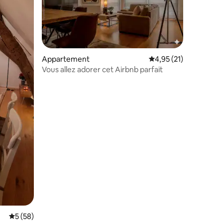
Appartement
Évaluation moyenne su
4,95 (21)
Vous allez adorer cet Airbnb parfait
mentaires : 5 sur 5
Évaluation moyenne sur la base de 58 commentaires : 5 sur 5
5 (58)