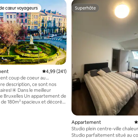
de cœur voyageurs
Superhôte
 cœur voyageurs les plus appréciés
Superhôte
la base de 407 commentaires : 4,84 sur 5
ment
Évaluation moyenne sur la base de 241 commen
4,99 (241)
ent coup de coeur au
re description, ce sont nos
res!☀️ Dans le meilleur
de Bruxelles Un appartement de
 spacieux et décoré
d’un
euble de 1925 idéalement situé
uartier dynamique du Châtelain
Appartement
É
personnes,. Au calme et tout
Studio plein centre-ville chaleu
 nombreux restos, bars,
calme, safe
Studio parfaitement situé au c
chés et tous les commerces