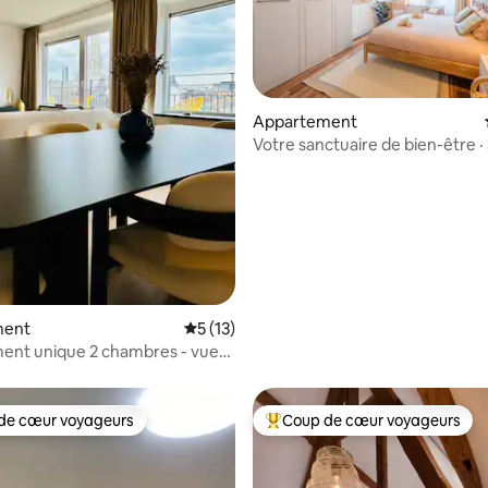
Appartement
Votre sanctuaire de bien-être ·
privé et salle de sport
 la base de 65 commentaires : 4,95 sur 5
ment
Évaluation moyenne sur la base de 13 co
5 (13)
ent unique 2 chambres - vue
and-Place
de cœur voyageurs
Coup de cœur voyageurs
 cœur voyageurs les plus appréciés
Coups de cœur voyageurs les p