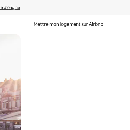
ue d'origine
Mettre mon logement sur Airbnb
sant glisser.