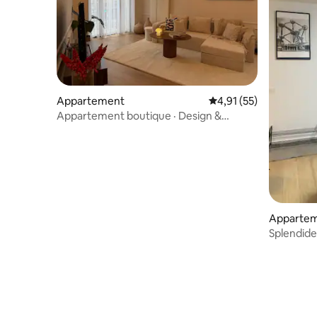
Appartement
Évaluation moyenne su
4,91 (55)
Appartement boutique · Design &
Luxueux · Brussels
Apparte
Splendide