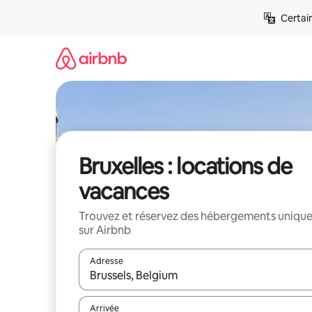
Aller
Certai
directement
au
contenu
Bruxelles : locations de
vacances
Trouvez et réservez des hébergements uniqu
sur Airbnb
Adresse
Lorsque les résultats s'affichent, utilisez les flèc
Arrivée