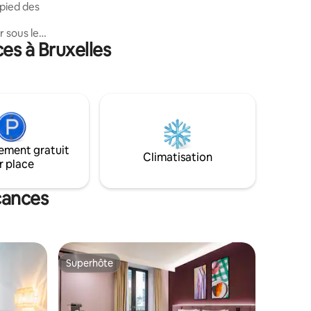
 pied des
 sous le
es à Bruxelles
 ça
t weekend
ofiter de
s ne
hoisi pour
pose
ement gratuit
périence!
Climatisation
r place
acances
Superhôte
lus appréciés
Superhôte