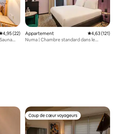
Évaluation moyenne sur la base de 22 commentaires : 4,95 sur 5
4,95 (22)
Appartement
Évaluation moyenne sur
4,63 (121)
 Sauna
Numa | Chambre standard dans le
Pentagone
mmentaires : 5 sur 5
Coup de cœur voyageurs
lus appréciés
Coup de cœur voyageurs