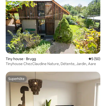
Tiny house ⋅ Brugg
Évaluation
5 (50)
Tinyhouse ChezClaudine Nature, Détente, Jardin, Aare
Superhôte
Superhôte