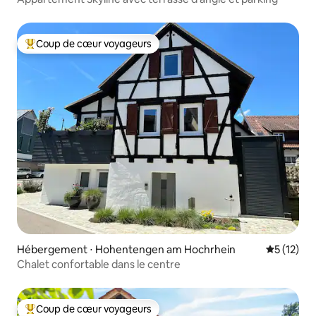
Coup de cœur voyageurs
Coups de cœur voyageurs les plus appréciés
Hébergement ⋅ Hohentengen am Hochrhein
Évaluation
5 (12)
Chalet confortable dans le centre
Coup de cœur voyageurs
Coups de cœur voyageurs les plus appréciés