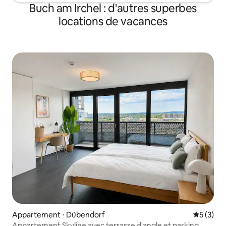
Buch am Irchel : d'autres superbes
locations de vacances
Appartement ⋅ Dübendorf
Évaluatio
5 (3)
Appartement Skyline avec terrasse d'angle et parking