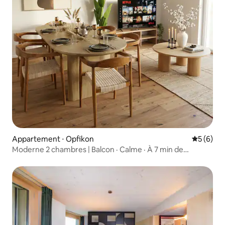
Appartement ⋅ Opfikon
Évaluatio
5 (6)
Moderne 2 chambres | Balcon · Calme · À 7 min de
l'aéroport de ZRH