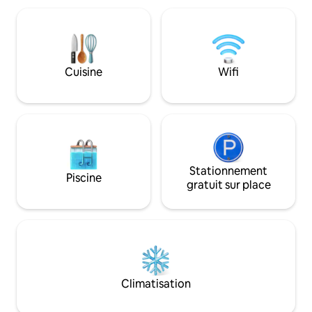
pause active ou pas
région autour du Rhin et du lac de
afin de se détendre
Constance. Internet rapide est
visiter les enviro
disponible, ainsi que des jeux intérieurs
visite, nous nous f
et extérieurs pour toute la famille. *Prix
vous gâter.
avantageux en raison de la construction
Cuisine
Wifi
dans le quartier (voir les informations ci-
dessous)*
Stationnement
Piscine
gratuit sur place
Climatisation