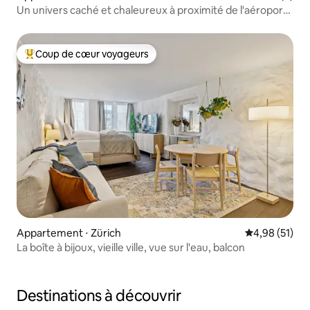
Un univers caché et chaleureux à proximité de l'aéroport
de Zurich
Coup de cœur voyageurs
Coups de cœur voyageurs les plus appréciés
Appartement ⋅ Zürich
Évaluation mo
4,98 (51)
La boîte à bijoux, vieille ville, vue sur l'eau, balcon
Destinations à découvrir