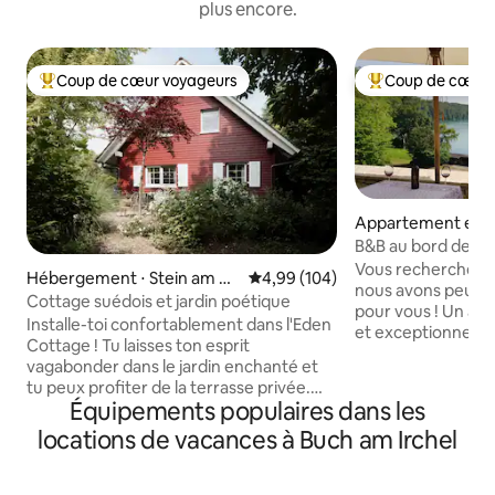
plus encore.
Coup de cœur voyageurs
Coup de cœur 
Coups de cœur voyageurs les plus appréciés
Coups de cœur vo
Appartement en r
⋅ Dachsen
B&B au bord de l'e
Vous recherchez u
Hébergement ⋅ Stein am Rh
Évaluation moyenne sur la base 
4,99 (104)
nous avons peut-
ein
Cottage suédois et jardin poétique
pour vous ! Un 
Installe-toi confortablement dans l'Eden
et exceptionnel e
Cottage ! Tu laisses ton esprit
haute qualité com
vagabonder dans le jardin enchanté et
raffiné garantisse
tu peux profiter de la terrasse privée.
vous pouvez souhaiter. Situé 
Équipements populaires dans les
Dans la maison élégante et décorée
d'une nature inta
avec amour, vous vous sentez
locations de vacances à Buch am Irchel
bord du Rhin et pas
immédiatement le bienvenu. La cuisine
quelques-uns des j
est parfaitement équipée. Découvrez la
C'est l'emplaceme
célèbre ville médiévale et la magnifique