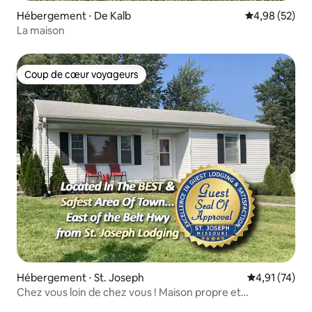
Hébergement ⋅ De Kalb
Évaluation mo
4,98 (52)
La maison
Coup de cœur voyageurs
Coup de cœur voyageurs
Hébergement ⋅ St. Joseph
Évaluation mo
4,91 (74)
Chez vous loin de chez vous ! Maison propre et
confortable avec 2 chambres