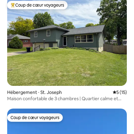
Coup de cœur voyageurs
Coups de cœur voyageurs les plus appréciés
Hébergement ⋅ St. Joseph
Évaluation
5 (15)
Maison confortable de 3 chambres | Quartier calme et
pratique
Coup de cœur voyageurs
Coup de cœur voyageurs