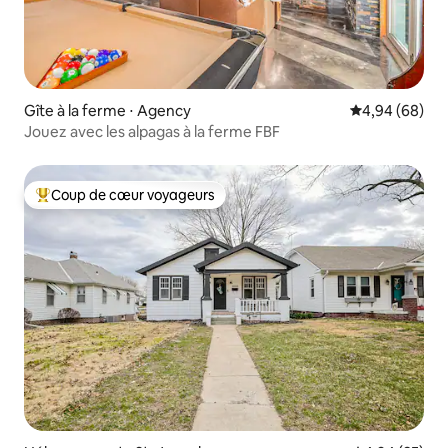
Gîte à la ferme ⋅ Agency
Évaluation mo
4,94 (68)
Jouez avec les alpagas à la ferme FBF
Coup de cœur voyageurs
Coups de cœur voyageurs les plus appréciés