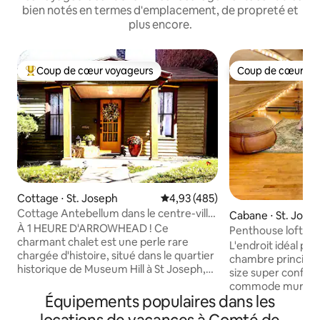
bien notés en termes d'emplacement, de propreté et
plus encore.
Coup de cœur voyageurs
Coup de cœur vo
Coups de cœur voyageurs les plus appréciés
Coup de cœur vo
Cottage ⋅ St. Joseph
Évaluation moyenne sur la base 
4,93 (485)
Cottage Antebellum dans le centre-ville
Cabane ⋅ St. Jose
de St. Joseph, Missouri.
À 1 HEURE D'ARROWHEAD ! Ce
Penthouse loft bo
charmant chalet est une perle rare
rivière • Jacuzzi •
L'endroit idéal pour
chargée d'histoire, situé dans le quartier
chambre principale
historique de Museum Hill à St Joseph,
size super confortable,
dans le Missouri. Ce charmant gîte est
commode murale i
l'une des plus anciennes maisons
Équipements populaires dans les
cheminée conforta
construites dans le quartier. Le
balcon au bord de la rivièr