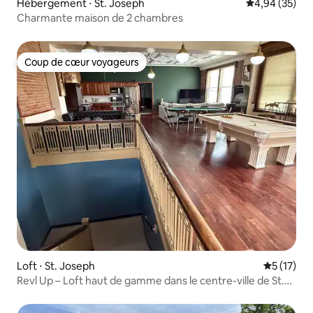
Hébergement ⋅ St. Joseph
Évaluation mo
4,94 (35)
Charmante maison de 2 chambres
Coup de cœur voyageurs
Coup de cœur voyageurs
Loft ⋅ St. Joseph
Évaluation
5 (17)
Revl Up – Loft haut de gamme dans le centre-ville de St.
Joe