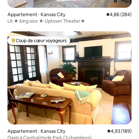
Appartement ⋅ Kansas City
Évaluation moy
4,86 (284)
Lit ★ king size ★ Uptown Theater★
Coup de cœur voyageurs
Coups de cœur voyageurs les plus appréciés
Appartement ⋅ Kansas City
Évaluation moy
4,93 (189)
Oasis à Central Hyde Park (3 chambres)