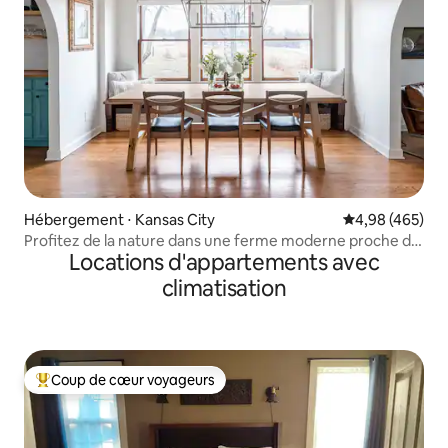
Hébergement ⋅ Kansas City
Évaluation moy
4,98 (465)
Profitez de la nature dans une ferme moderne proche de
Locations d'appartements avec
la ville
climatisation
Coup de cœur voyageurs
Coups de cœur voyageurs les plus appréciés