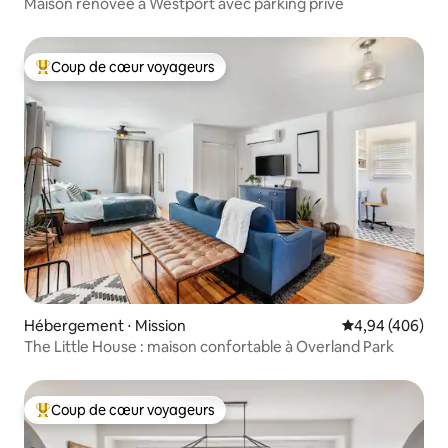
Maison rénovée à Westport avec parking privé
Coup de cœur voyageurs
Coups de cœur voyageurs les plus appréciés
Hébergement ⋅ Mission
Évaluation moy
4,94 (406)
The Little House : maison confortable à Overland Park
Coup de cœur voyageurs
Coups de cœur voyageurs les plus appréciés