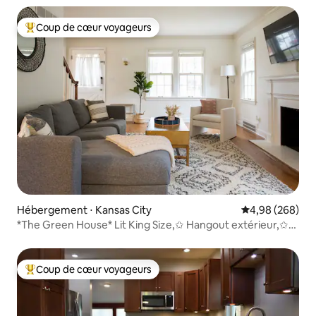
Coup de cœur voyageurs
Coups de cœur voyageurs les plus appréciés
Hébergement ⋅ Kansas City
Évaluation moy
4,98 (268)
*The Green House* Lit King Size,✩ Hangout extérieur,✩
Netflix
Coup de cœur voyageurs
Coups de cœur voyageurs les plus appréciés