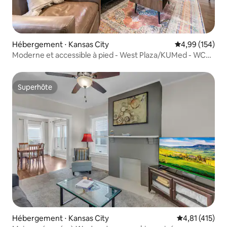
Hébergement ⋅ Kansas City
Évaluation moy
4,99 (154)
Moderne et accessible à pied - West Plaza/KUMed - WC
2026
Superhôte
Superhôte
Hébergement ⋅ Kansas City
Évaluation moy
4,81 (415)