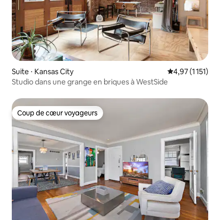
Suite ⋅ Kansas City
Évaluation moye
4,97 (1 151)
Studio dans une grange en briques à WestSide
Coup de cœur voyageurs
Coup de cœur voyageurs