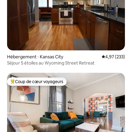
Hébergement ⋅ Kansas City
Évaluation moy
4,97 (233)
Séjour 5 étoiles au Wyoming Street Retreat
Coup de cœur voyageurs
Coups de cœur voyageurs les plus appréciés