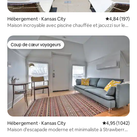
Hébergement ⋅ Kansas City
Évaluation moy
4,84 (197)
Maison incroyable avec piscine chauffée et jacuzzi sur le
toit !
Coup de cœur voyageurs
Coup de cœur voyageurs
Hébergement ⋅ Kansas City
Évaluation moyen
4,95 (1 042)
Maison d'escapade moderne et minimaliste à Strawberry
Hill