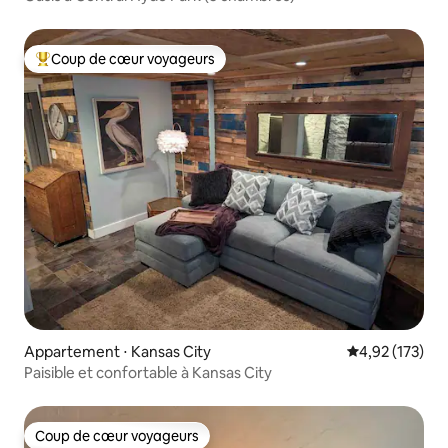
Coup de cœur voyageurs
Coups de cœur voyageurs les plus appréciés
Appartement ⋅ Kansas City
Évaluation moy
4,92 (173)
Paisible et confortable à Kansas City
Coup de cœur voyageurs
Coup de cœur voyageurs