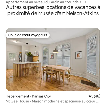
Appartement au niveau du jardin au cœur de KC !
Autres superbes locations de vacances à
proximité de Musée d'art Nelson-Atkins
Coup de cœur voyageurs
Coup de cœur voyageurs
Hébergement ⋅ Kansas City
Évaluation
5 (46)
McGee House - Maison moderne et spacieuse au cœur de
KC