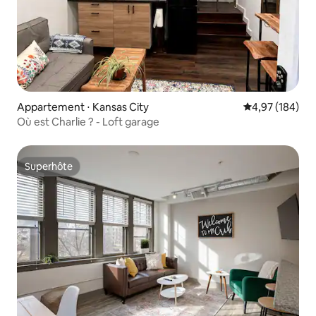
Appartement ⋅ Kansas City
Évaluation moy
4,97 (184)
Où est Charlie ? - Loft garage
Superhôte
Superhôte