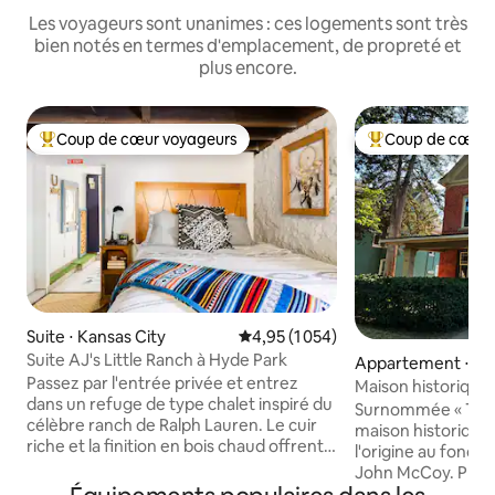
Les voyageurs sont unanimes : ces logements sont très
bien notés en termes d'emplacement, de propreté et
plus encore.
Coup de cœur voyageurs
Coup de cœur 
Coups de cœur voyageurs les plus appréciés
Coups de cœur vo
Suite ⋅ Kansas City
Évaluation moyenne sur la base de
4,95 (1 054)
Suite AJ's Little Ranch à Hyde Park
Appartement ⋅ Ka
Passez par l'entrée privée et entrez
Maison historique 
dans un refuge de type chalet inspiré du
Surnommée « The 
célèbre ranch de Ralph Lauren. Le cuir
maison historique 
riche et la finition en bois chaud offrent
l'origine au fonda
une sensation rustique mais moderne.
John McCoy. Profi
Regardez la télévision par câble ou
l'appartement en b