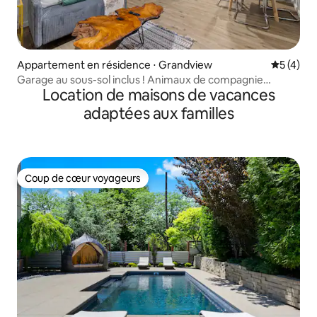
Appartement en résidence ⋅ Grandview
Évaluatio
5 (4)
Garage au sous-sol inclus ! Animaux de compagnie
Location de maisons de vacances
autorisés !
adaptées aux familles
Coup de cœur voyageurs
Coup de cœur voyageurs