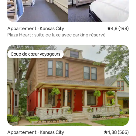
Appartement ⋅ Kansas City
Évaluation mo
4,8 (198)
Plaza Heart : suite de luxe avec parking réservé
Coup de cœur voyageurs
Coup de cœur voyageurs
Appartement ⋅ Kansas City
Évaluation moy
4,88 (566)