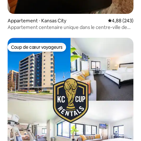
Appartement ⋅ Kansas City
Évaluation moy
4,88 (243)
Appartement centenaire unique dans le centre-ville de
Kansas City avec parking
Coup de cœur voyageurs
Coup de cœur voyageurs