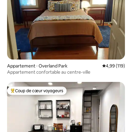
Appartement ⋅ Overland Park
Évaluation moy
4,99 (119)
Appartement confortable au centre-ville
Coup de cœur voyageurs
Coups de cœur voyageurs les plus appréciés