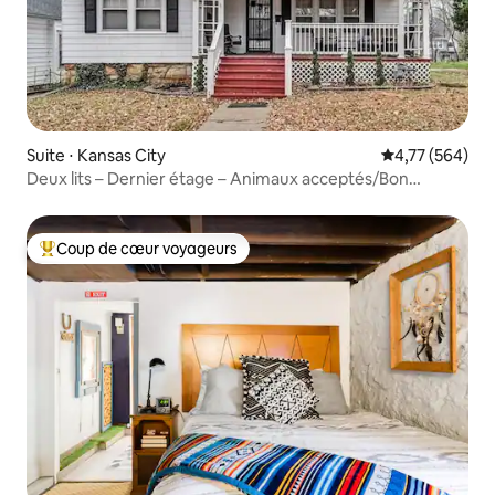
Suite ⋅ Kansas City
Évaluation moy
4,77 (564)
Deux lits – Dernier étage – Animaux acceptés/Bon
parking
Coup de cœur voyageurs
Coups de cœur voyageurs les plus appréciés