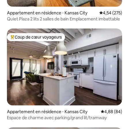
Appartement en résidence ⋅ Kansas City
Évaluation moy
4,54 (275)
Quiet Plaza 2 lits 2 salles de bain Emplacement imbattable
Coup de cœur voyageurs
Coups de cœur voyageurs les plus appréciés
Appartement en résidence ⋅ Kansas City
Évaluation mo
4,88 (84)
Espace de charme avec parking/grand lit/tramway