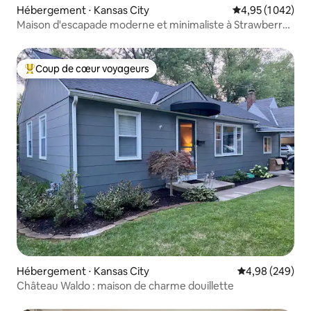
Hébergement ⋅ Kansas City
Évaluation moyen
4,95 (1 042)
Maison d'escapade moderne et minimaliste à Strawberry
Hill
Coup de cœur voyageurs
Coups de cœur voyageurs les plus appréciés
Hébergement ⋅ Kansas City
Évaluation moy
4,98 (249)
Château Waldo : maison de charme douillette