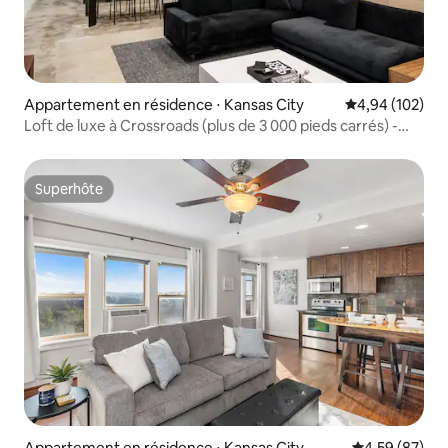
Appartement en résidence ⋅ Kansas City
Évaluation moy
4,94 (102)
Loft de luxe à Crossroads (plus de 3 000 pieds carrés) -
Emplacement PRIVILÉGIÉ
Superhôte
Superhôte
Appartement en résidence ⋅ Kansas City
Évaluation mo
4,59 (87)