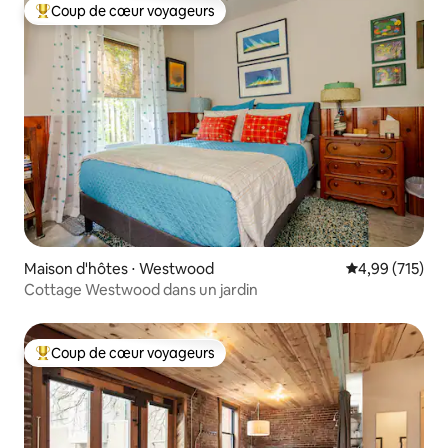
Coup de cœur voyageurs
Coups de cœur voyageurs les plus appréciés
Maison d'hôtes ⋅ Westwood
Évaluation moy
4,99 (715)
Cottage Westwood dans un jardin
Coup de cœur voyageurs
Coups de cœur voyageurs les plus appréciés