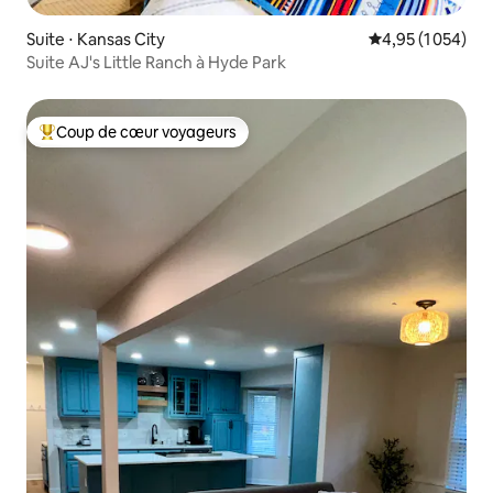
Suite ⋅ Kansas City
Évaluation moyen
4,95 (1 054)
Suite AJ's Little Ranch à Hyde Park
Coup de cœur voyageurs
Coups de cœur voyageurs les plus appréciés