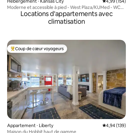
Hébergement ⋅ Kansas City
Évaluation moy
4,99 (154)
Moderne et accessible à pied - West Plaza/KUMed - WC
Locations d'appartements avec
2026
climatisation
Coup de cœur voyageurs
Coups de cœur voyageurs les plus appréciés
Appartement ⋅ Liberty
Évaluation moy
4,94 (139)
Maison du Hobbit haut de gamme