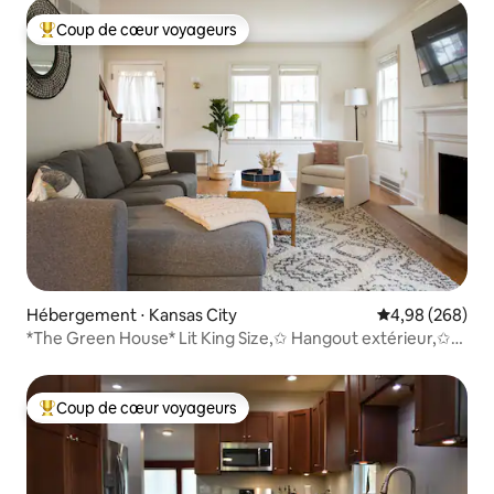
Coup de cœur voyageurs
Coups de cœur voyageurs les plus appréciés
Hébergement ⋅ Kansas City
Évaluation moy
4,98 (268)
*The Green House* Lit King Size,✩ Hangout extérieur,✩
Netflix
Coup de cœur voyageurs
Coups de cœur voyageurs les plus appréciés