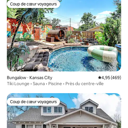
Coup de cœur voyageurs
Coup de cœur voyageurs
Bungalow ⋅ Kansas City
Évaluation moy
4,95 (469)
Tiki Lounge • Sauna • Piscine • Près du centre-ville
Coup de cœur voyageurs
Coup de cœur voyageurs