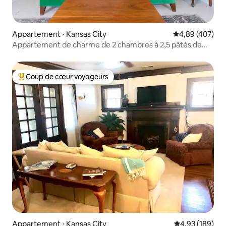
Appartement ⋅ Kansas City
Évaluation moy
4,89 (407)
Appartement de charme de 2 chambres à 2,5 pâtés de
maisons du tramway
Coup de cœur voyageurs
Coups de cœur voyageurs les plus appréciés
Appartement ⋅ Kansas City
Évaluation moy
4,93 (189)