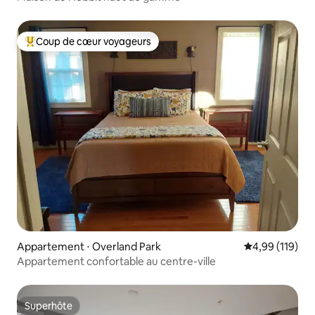
Coup de cœur voyageurs
Coups de cœur voyageurs les plus appréciés
Appartement ⋅ Overland Park
Évaluation moy
4,99 (119)
Appartement confortable au centre-ville
Superhôte
Superhôte