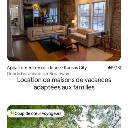
Appartement en résidence ⋅ Kansas City
Évaluation
5 (13)
Condo botanique sur Broadway
Location de maisons de vacances
adaptées aux familles
Coup de cœur voyageurs
Coups de cœur voyageurs les plus appréciés