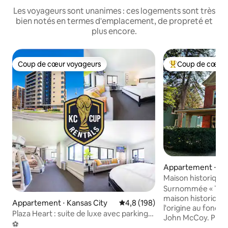
Les voyageurs sont unanimes : ces logements sont très
bien notés en termes d'emplacement, de propreté et
plus encore.
Coup de cœur voyageurs
Coup de cœur 
Coup de cœur voyageurs
Coups de cœur vo
Appartement ⋅ Ka
Maison historique 
Surnommée « The 
maison historique 
Appartement ⋅ Kansas City
Évaluation moyenne sur la base
4,8 (198)
l'origine au fonda
Plaza Heart : suite de luxe avec parking
John McCoy. Profi
réservé
⚽️
l'appartement en b