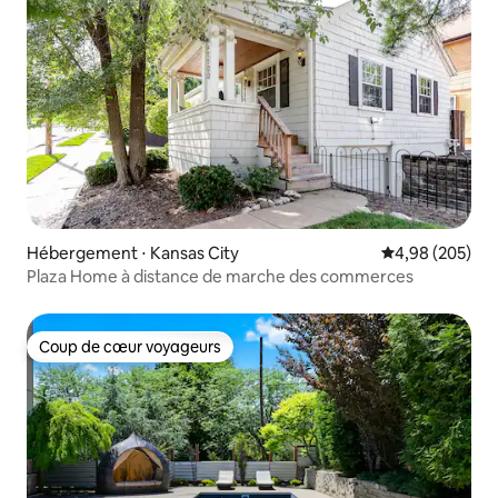
Hébergement ⋅ Kansas City
Évaluation moy
4,98 (205)
Plaza Home à distance de marche des commerces
Coup de cœur voyageurs
Coup de cœur voyageurs