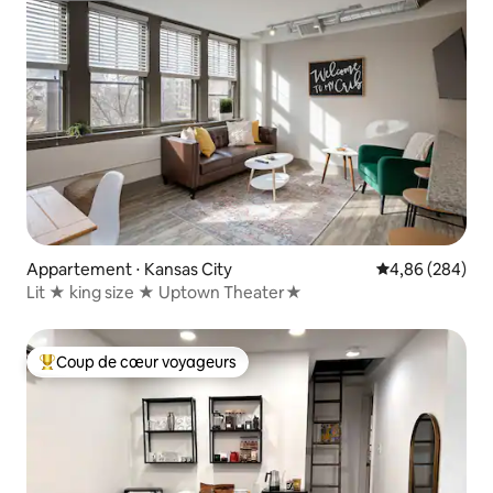
Appartement ⋅ Kansas City
Évaluation moy
4,86 (284)
Lit ★ king size ★ Uptown Theater★
Coup de cœur voyageurs
Coups de cœur voyageurs les plus appréciés