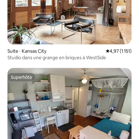
Suite ⋅ Kansas City
Évaluation moye
4,97 (1 151)
Studio dans une grange en briques à WestSide
Superhôte
Superhôte