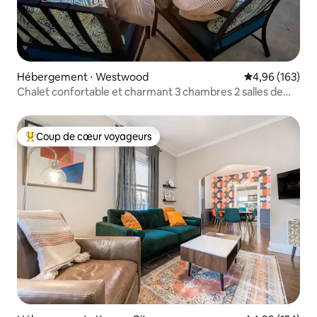
Hébergement ⋅ Westwood
Évaluation moy
4,96 (163)
Chalet confortable et charmant 3 chambres 2 salles de
bain Brasero
Coup de cœur voyageurs
Coups de cœur voyageurs les plus appréciés