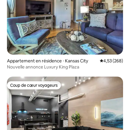
Appartement en résidence ⋅ Kansas City
Évaluation moy
4,53 (268)
Nouvelle annonce Luxury King Plaza
Coup de cœur voyageurs
Coup de cœur voyageurs