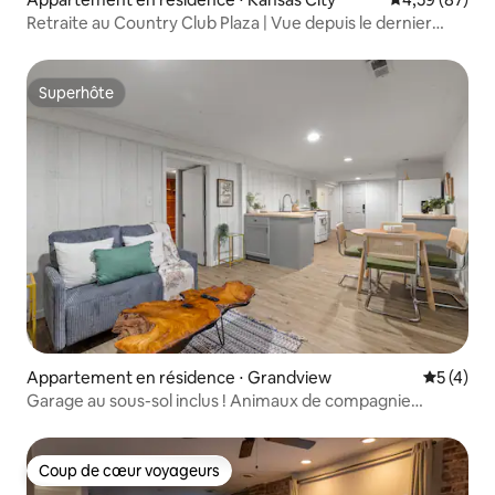
Retraite au Country Club Plaza | Vue depuis le dernier
étage
Superhôte
Superhôte
Appartement en résidence ⋅ Grandview
Évaluatio
5 (4)
Garage au sous-sol inclus ! Animaux de compagnie
autorisés !
Coup de cœur voyageurs
Coup de cœur voyageurs