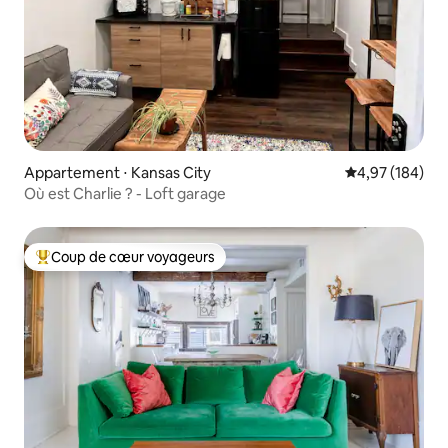
Appartement ⋅ Kansas City
Évaluation moy
4,97 (184)
Où est Charlie ? - Loft garage
Coup de cœur voyageurs
Coups de cœur voyageurs les plus appréciés