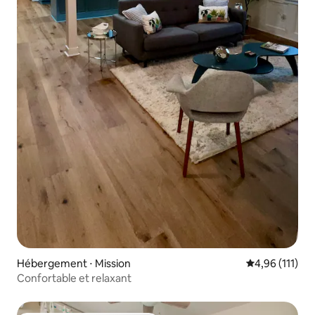
Hébergement ⋅ Mission
Évaluation moy
4,96 (111)
Confortable et relaxant