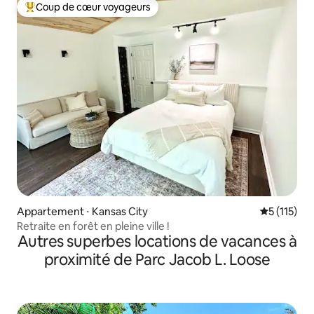
Coup de cœur voyageurs
Coups de cœur voyageurs les plus appréciés
Appartement ⋅ Kansas City
Évaluation 
5 (115)
Retraite en forêt en pleine ville !
Autres superbes locations de vacances à
proximité de Parc Jacob L. Loose