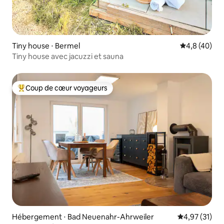
Tiny house ⋅ Bermel
Évaluation m
4,8 (40)
Tiny house avec jacuzzi et sauna
Coup de cœur voyageurs
Coups de cœur voyageurs les plus appréciés
Hébergement ⋅ Bad Neuenahr-Ahrweiler
Évaluation mo
4,97 (31)