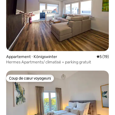
Appartement ⋅ Königswinter
Évaluation
5 (19)
Hermes Apartments/ climatisé + parking gratuit
Coup de cœur voyageurs
Coup de cœur voyageurs