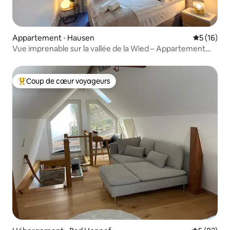
Appartement ⋅ Hausen
Évaluation
5 (16)
Vue imprenable sur la vallée de la Wied – Appartement
design avec balcon
Coup de cœur voyageurs
Coups de cœur voyageurs les plus appréciés