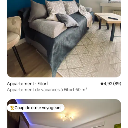
Appartement ⋅ Eitorf
Évaluation mo
4,92 (89)
Appartement de vacances à Eitorf 60 m²
Coup de cœur voyageurs
Coups de cœur voyageurs les plus appréciés