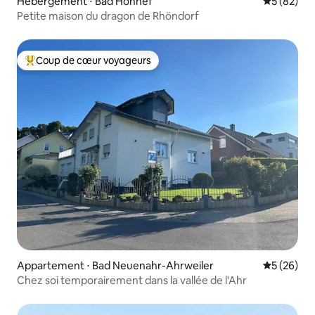
Hébergement ⋅ Bad Honnef
Évaluation
5 (82)
Petite maison du dragon de Rhöndorf
Coup de cœur voyageurs
Coups de cœur voyageurs les plus appréciés
Appartement ⋅ Bad Neuenahr-Ahrweiler
Évaluation
5 (26)
Chez soi temporairement dans la vallée de l'Ahr