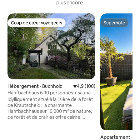
plus encore.
Coup de cœur voyageurs
Superhôte
Coup de cœur voyageurs
Superhôte
Hébergement ⋅ Buchholz
Évaluation moyenne sur la base
4,9 (100)
Hanfbachhaus 6-10 personnes + sauna +
salle de yoga + forêt
Idylliquement situé à la lisière de la forêt
de Krautscheid : la charmante
Hanfbachhaus sur 10 000 m² de nature,
de forêt et de prairies offre calme,
confort et charme de maison de
campagne française. Entièrement
équipé pour les vacances ou la détox
Appartement ⋅ M