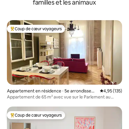
familles et les animaux
Coup de cœur voyageurs
Coups de cœur voyageurs les plus appréciés
Appartement en résidence ⋅ 5e arrondissem
Évaluation moy
4,95 (135)
ent de Budapest
Appartement de 65 m² avec vue sur le Parlement au
centre-ville
Coup de cœur voyageurs
Coups de cœur voyageurs les plus appréciés