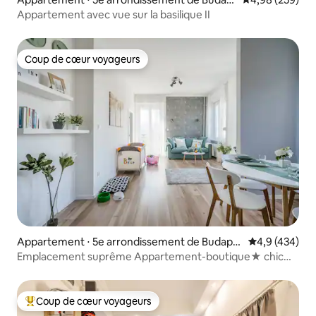
est
Appartement avec vue sur la basilique II
Coup de cœur voyageurs
Coup de cœur voyageurs
Appartement ⋅ 5e arrondissement de Budape
Évaluation mo
4,9 (434)
st
Emplacement suprême Appartement-boutique★ chic
Vue★ merveilleuse★
Coup de cœur voyageurs
Coups de cœur voyageurs les plus appréciés