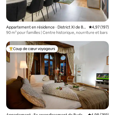
Appartement en résidence ⋅ District XI de Bu
Évaluation moy
4,97 (197)
dapest
90 m² pour familles | Centre historique, nourriture et bars
Coup de cœur voyageurs
Coups de cœur voyageurs les plus appréciés
Appartement ⋅ 5e arrondissement de Budap
Évaluation moy
4,98 (259)