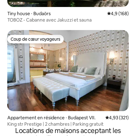
Tiny house ⋅ Budaörs
Évaluation mo
4,9 (168)
TOBOZ - Cabanne avec Jakuzzi et sauna
Coup de cœur voyageurs
Coup de cœur voyageurs
Appartement en résidence ⋅ Budapest VII.
Évaluation moy
4,93 (321)
King str Prestige | 2 chambres | Parking gratuit
Locations de maisons acceptant les