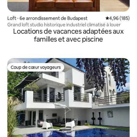
Loft ⋅ 6e arrondissement de Budapest
Évaluation moy
4,96 (185)
Grand loft studio historique industriel climatisé à louer
Locations de vacances adaptées aux
familles et avec piscine
Coup de cœur voyageurs
Coup de cœur voyageurs