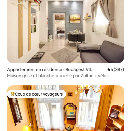
Appartement en résidence ⋅ Budapest VII.
Évaluation 
5 (387)
Maison grise et blanche ⭐ ⭐⭐⭐⭐ par Zoltan + vélos !
Coup de cœur voyageurs
Coups de cœur voyageurs les plus appréciés