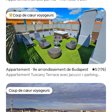
Coup de cœur voyageurs
Coups de cœur voyageurs les plus appréciés
Appartement ⋅ 9e arrondissement de Budapest
Évaluation 
5 (176)
Appartement Tuscany Terrace avec jacuzzi + parking
gratuit
Coup de cœur voyageurs
Coup de cœur voyageurs