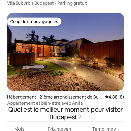
Villa Suburbia Budapest - Parking gratuit
Coup de cœur voyageurs
Coup de cœur voyageurs
Hébergement ⋅ 21ème arrondissement de Bud
Évaluation m
4,88 (8)
apest
Appartement et bien-être avec Anita
Quel est le meilleur moment pour visiter
Budapest ?
Mois
Prix moyen
Temp. moy.