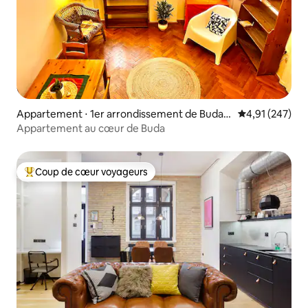
Appartement ⋅ 1er arrondissement de Budap
Évaluation moy
4,91 (247)
est
Appartement au cœur de Buda
Coup de cœur voyageurs
Coups de cœur voyageurs les plus appréciés