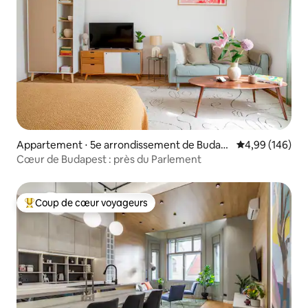
Appartement ⋅ 5e arrondissement de Budap
Évaluation moy
4,99 (146)
est
Cœur de Budapest : près du Parlement
Coup de cœur voyageurs
Coups de cœur voyageurs les plus appréciés