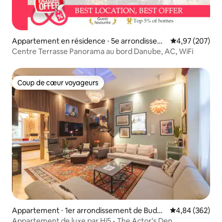
Appartement en résidence ⋅ 5e arrondissem
Évaluation moy
4,97 (207)
ent de Budapest
Centre Terrasse Panorama au bord Danube, AC, WiFi
Coup de cœur voyageurs
Coup de cœur voyageurs
Appartement ⋅ 1er arrondissement de Budap
Évaluation moy
4,84 (362)
est
Appartement de luxe par Hi5 - The Actor's Den