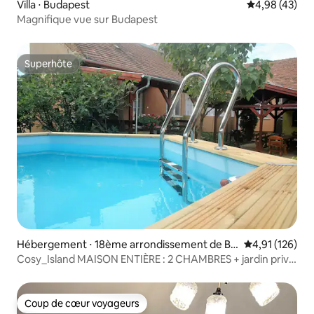
Villa ⋅ Budapest
Évaluation mo
4,98 (43)
Magnifique vue sur Budapest
Superhôte
Superhôte
Hébergement ⋅ 18ème arrondissement de Bu
Évaluation moy
4,91 (126)
dapest
Cosy_Island MAISON ENTIÈRE : 2 CHAMBRES + jardin privé
pour 10 personnes
Coup de cœur voyageurs
Coup de cœur voyageurs