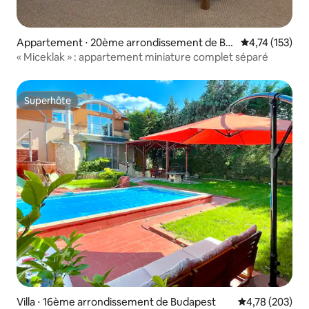
Appartement ⋅ 20ème arrondissement de Bu
Évaluation moy
4,74 (153)
dapest
« Miceklak » : appartement miniature complet séparé
Superhôte
Superhôte
Villa ⋅ 16ème arrondissement de Budapest
Évaluation moy
4,78 (203)