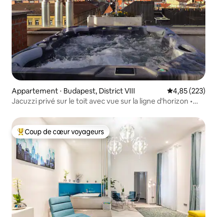
Appartement ⋅ Budapest, District VIII
Évaluation moy
4,85 (223)
Jacuzzi privé sur le toit avec vue sur la ligne d'horizon •
Penthouse de luxe
Coup de cœur voyageurs
Coups de cœur voyageurs les plus appréciés