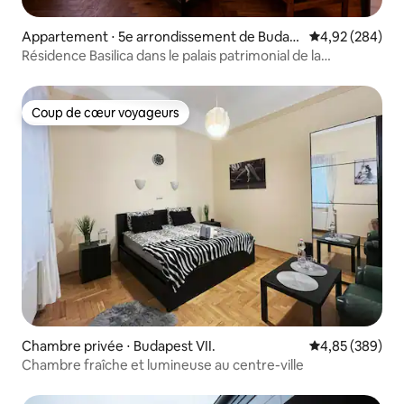
Appartement ⋅ 5e arrondissement de Budap
Évaluation moy
4,92 (284)
est
Résidence Basilica dans le palais patrimonial de la
Sécession
Coup de cœur voyageurs
Coup de cœur voyageurs
Chambre privée ⋅ Budapest VII.
Évaluation moy
4,85 (389)
Chambre fraîche et lumineuse au centre-ville