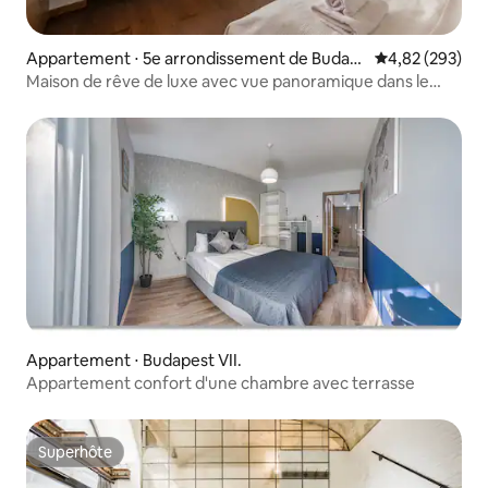
Appartement ⋅ 5e arrondissement de Budap
Évaluation moy
4,82 (293)
est
Maison de rêve de luxe avec vue panoramique dans le
centre
Appartement ⋅ Budapest VII.
Appartement confort d'une chambre avec terrasse
Superhôte
Superhôte