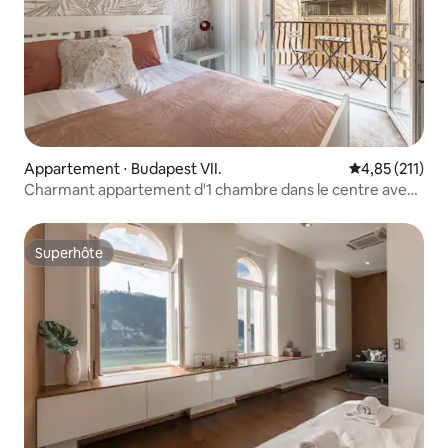
Appartement ⋅ Budapest VII.
Évaluation moy
4,85 (211)
Charmant appartement d'1 chambre dans le centre avec
stationnement gratuit
Superhôte
Superhôte