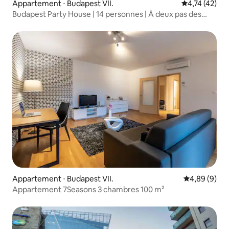
Appartement ⋅ Budapest VII.
Évaluation mo
4,74 (42)
Budapest Party House | 14 personnes | À deux pas des
bars
Appartement ⋅ Budapest VII.
Évaluation m
4,89 (9)
Appartement 7Seasons 3 chambres 100 m²