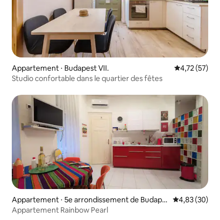
Appartement ⋅ Budapest VII.
Évaluation mo
4,72 (57)
Studio confortable dans le quartier des fêtes
Appartement ⋅ 5e arrondissement de Budape
Évaluation mo
4,83 (30)
st
Appartement Rainbow Pearl