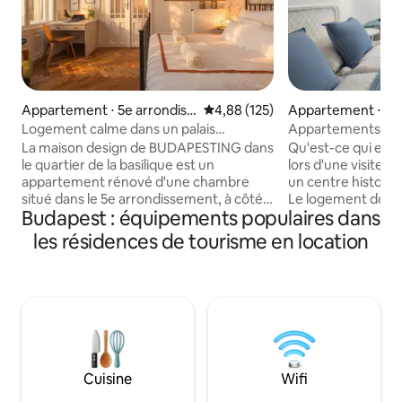
Appartement ⋅ 5e arrondiss
Évaluation moyenne sur la base 
4,88 (125)
Appartement ⋅ 5e 
ement de Budapest
ment de Budapes
Logement calme dans un palais
Appartements VP12
historique à côté de la basilique
#2
La maison design de BUDAPESTING dans
Qu'est-ce qui est
le quartier de la basilique est un
lors d'une visite t
appartement rénové d'une chambre
un centre historique
situé dans le 5e arrondissement, à côté
Le logement doit-i
Budapest : équipements populaires dans
de la célèbre basilique Saint-Étienne
bâtiment authenti
dans un magnifique bâtiment art
ville ? Vérifier Tou
les résidences de tourisme en location
nouveau et a été entièrement restauré
Check Y a-t-il des 
à son ancien charme et à sa beauté. Il
restaurants, des c
peut accueillir jusqu'à trois personnes
proximité ? Vérifi
dans un lit queen size et un lit double,
commun sont-ils à 
dispose d'une cuisine entièrement
Que vous souhaiti
équipée, d'une salle à manger pour
venir en voyage d'
quatre personnes. La douche à
simplement décou
l'italienne et la climatisation rendront
nouveau et avoir 
Cuisine
Wifi
votre séjour encore plus confortable et
appartement est le