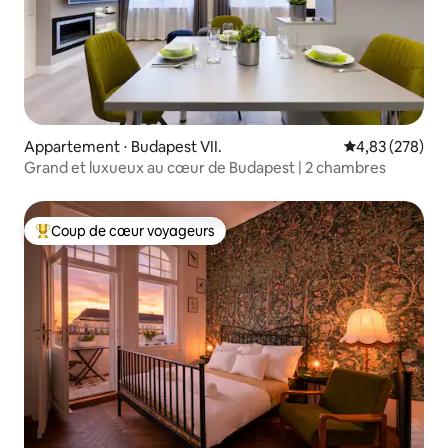
Appartement ⋅ Budapest VII.
Évaluation moy
4,83 (278)
Grand et luxueux au cœur de Budapest | 2 chambres
Coup de cœur voyageurs
Coups de cœur voyageurs les plus appréciés