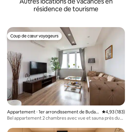
Autres locations de vacances en
résidence de tourisme
Coup de cœur voyageurs
Coup de cœur voyageurs
Appartement ⋅ 1er arrondissement de Budap
Évaluation moy
4,93 (183)
est
Bel appartement 2 chambres avec vue et sauna près du
château de Buda