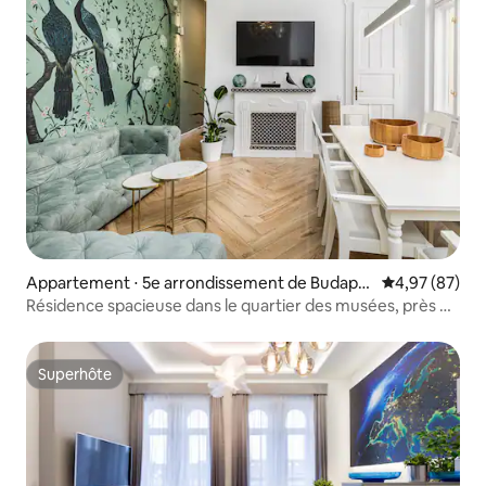
Appartement ⋅ 5e arrondissement de Budape
Évaluation mo
4,97 (87)
st
Résidence spacieuse dans le quartier des musées, près de
Grand Central
Superhôte
Superhôte