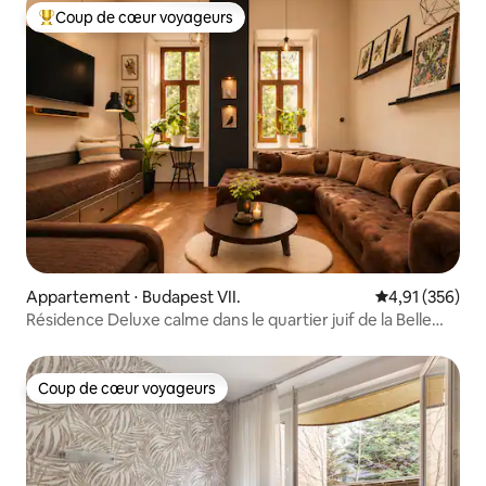
Coup de cœur voyageurs
Coups de cœur voyageurs les plus appréciés
Appartement ⋅ Budapest VII.
Évaluation moy
4,91 (356)
Résidence Deluxe calme dans le quartier juif de la Belle
Époque
Coup de cœur voyageurs
Coup de cœur voyageurs