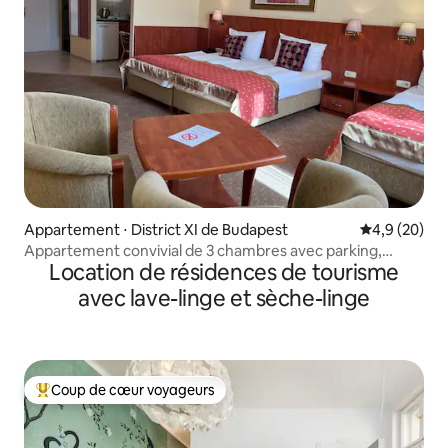
Appartement ⋅ District XI de Budapest
Évaluation m
4,9 (20)
Appartement convivial de 3 chambres avec parking,
Location de résidences de tourisme
central
avec lave-linge et sèche-linge
Coup de cœur voyageurs
Coups de cœur voyageurs les plus appréciés