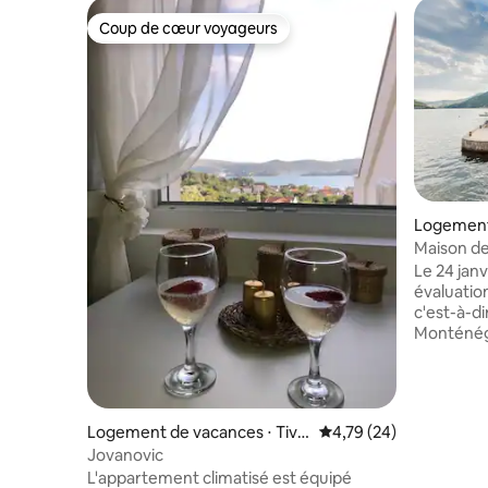
Coup de cœur voyageurs
Coup de cœur voyageurs
Logement
Maison de
de l'eau
Le 24 jan
évaluation
c'est-à-d
Monténégro. Cette belle mai
étages es
la mer à P
et de 5 sa
confortab
Logement de vacances ⋅ Tiva
Évaluation moyenne su
4,79 (24)
La maison
t
Jovanovic
plaisance
L'appartement climatisé est équipé
l'eau. La 