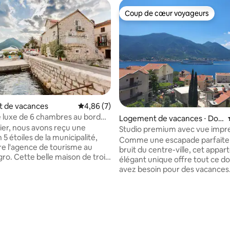
Coup de cœur voyageurs
Coup de cœur voyageurs
 de vacances
Évaluation moyenne sur la base de 7 comme
4,86 (7)
 luxe de 6 chambres au bord
Logement de vacances ⋅ Dob
vier, nous avons reçu une
rota
Studio premium avec vue impre
 5 étoiles de la municipalité,
la mer
Comme une escapade parfaite 
ire l'agence de tourisme au
bruit du centre-ville, cet appa
son de trois
élégant unique offre tout ce d
t située à quelques mètres de
avez besoin pour des vacances
erast. Il dispose de 6 chambres
relaxantes. Profiter du coucher
lles de bains, pouvant accueillir
lever du soleil depuis le balcon 
lement jusqu'à 10 personnes.
étage avec une vue imprenable 
r la base de 24 commentaires : 4,79 sur 5
 donne accès à un pont de
baie de Boka est une routine p
 avec des marches menant à
nos voyageurs. Le logement di
propriété est climatisée, et
d'un système de climatisation/