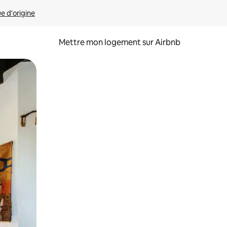
ue d'origine
Mettre mon logement sur Airbnb
sant glisser.