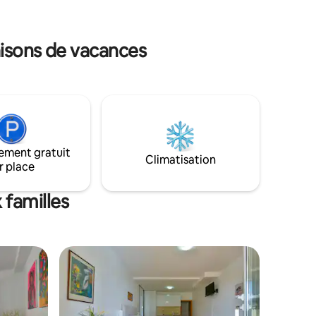
longues et vous avez un accès direct à la
t une
mer. Chaque appartement offre une vue
e sont
magnifique sur la mer et de grandes
 plage la
terrasses avec table à manger.
aisons de vacances
L'appartement dispose d'un barbecue et
estaurants
d'une cuisine bien équipée.
L'appartement dispose également d'un
garage gratuit . La maison dispose de
trois appartements identiques et la plage
est privée pour nos voyageurs.
ement gratuit
Climatisation
r place
 familles