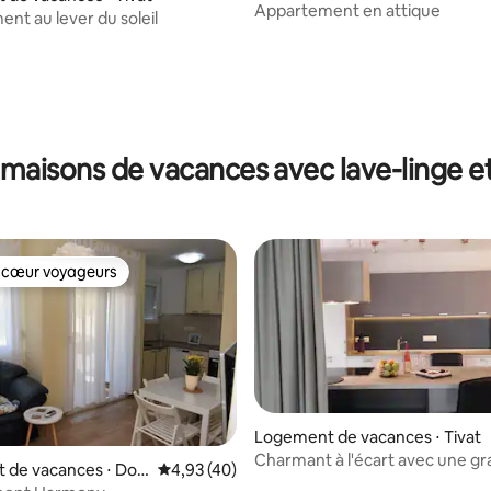
Appartement en attique
nt au lever du soleil
maisons de vacances avec lave-linge e
 cœur voyageurs
 cœur voyageurs
Logement de vacances ⋅ Tivat
Charmant à l'écart avec une g
 de vacances ⋅ Dob
Évaluation moyenne sur la base de 40 comme
4,93 (40)
terrasse et une cheminée