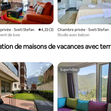
rivée ⋅ Sveti Stefan
Évaluation moyenne sur la base de 3 comme
4,33 (3)
Chambre privée ⋅ Sveti Stefan
ent de luxe
Studio avec balcon
tion de maisons de vacances avec ter
Superhôte
Superhôte