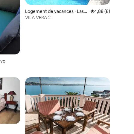
ntaires : 4,88 sur 5
Logement de vacances ⋅ Lastv
Évaluation moyenne s
4,88 (8)
a Grbaljska
VILA VERA 2
ovo