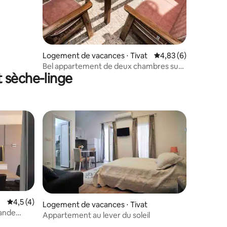
Logement de vacances ⋅ Tivat
Évaluation moyenne s
4,83 (6)
Bel appartement de deux chambres sur
t sèche-linge
le front de mer
Évaluation moyenne sur la base de 4 commentaires : 4,5 sur 5
4,5 (4)
Logement de vacances ⋅ Tivat
rande
Appartement au lever du soleil
ntaires : 4,93 sur 5