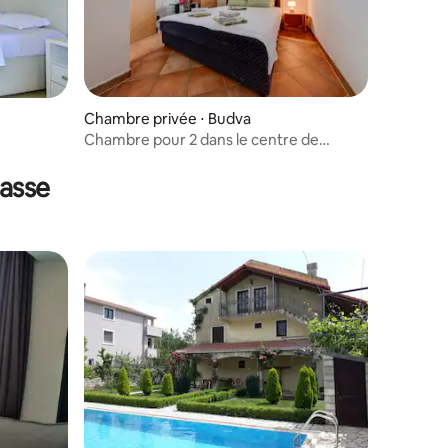
Chambre privée ⋅ Budva
ntaires : 4,33 sur 5
Chambre pour 2 dans le centre de
Budva, très bien situé
rasse