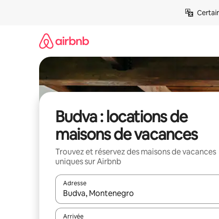
Aller
Certai
directement
au
contenu
Budva : locations de
maisons de vacances
Trouvez et réservez des maisons de vacances
uniques sur Airbnb
Adresse
Lorsque les résultats s'affichent, utilisez les flèc
Arrivée