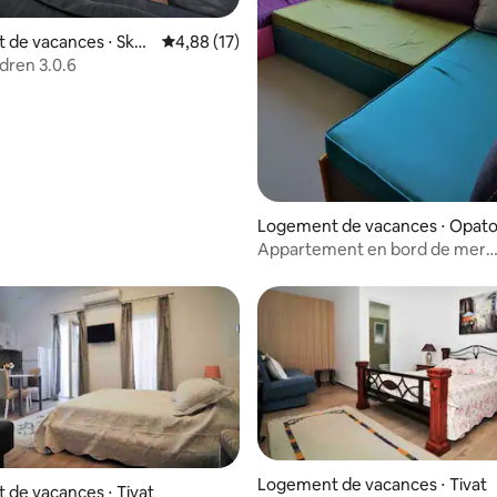
de vacances ⋅ Skalj
Évaluation moyenne sur la base de 17 comme
4,88 (17)
dren 3.0.6
Logement de vacances ⋅ Opat
Appartement en bord de mer
Montenegro Colors Kamenari
e sur la base de 5 commentaires : 4 sur 5
Logement de vacances ⋅ Tivat
de vacances ⋅ Tivat