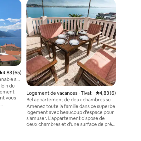
Logement
e
« Tihi Ra
Bienvenue
relaxant à
la plus h
que cett
l'escapad
famille,
de vous d
séjournez 
ntaires : 4,86 sur 5
minutes d
Évaluation moyenne sur la base de 65 commentaires : 4,83 sur 5
4,83 (65)
minutes d
minutes d
nable sur
Budva ; à
loin du
minutes 
rtement
Logement de vacances ⋅ Tivat
Évaluation moyenne s
4,83 (6)
vignoble Markovic
ont vous
Bel appartement de deux chambres sur
conçu po
le front de mer
Amenez toute la famille dans ce superbe
détendre
 et du
logement avec beaucoup d'espace pour
du dernier
s'amuser. L'appartement dispose de
sur la
deux chambres et d'une surface de près
référée de
de 100 m ². Dans nos appartements, vous
spose
bénéficiez gratuitement de chaises
chauffage.