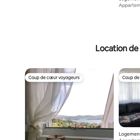
Tivat, à 10 minutes à pied du centre
Apparteme
Location de 
Coup de cœur voyageurs
Coup de
Coup de cœur voyageurs
Coup de
Logement
rota