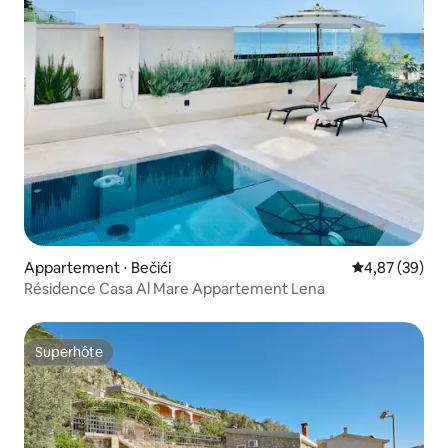
Appartement ⋅ Bečići
Évaluation mo
4,87 (39)
Résidence Casa Al Mare Appartement Lena
Superhôte
Superhôte