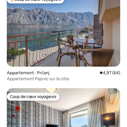
Coups de cœur voyageurs les plus appréciés
Appartement ⋅ Prčanj
Évaluation mo
4,97 (64)
Appartement Pajovic sur la côte
Coup de cœur voyageurs
Coup de cœur voyageurs