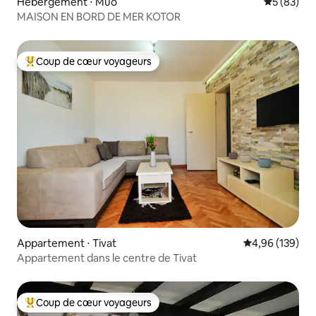
Hébergement ⋅ Muo
Évaluation
5 (83)
MAISON EN BORD DE MER KOTOR
Coup de cœur voyageurs
Coups de cœur voyageurs les plus appréciés
Appartement ⋅ Tivat
Évaluation moy
4,96 (139)
Appartement dans le centre de Tivat
Coup de cœur voyageurs
Coups de cœur voyageurs les plus appréciés