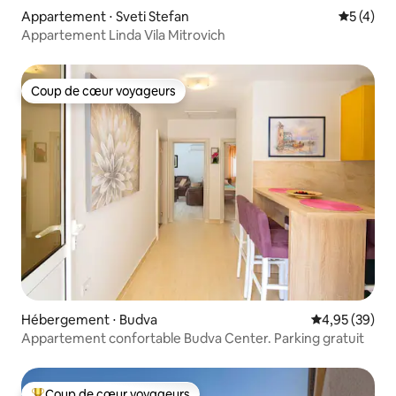
Appartement ⋅ Sveti Stefan
Évaluatio
5 (4)
Appartement Linda Vila Mitrovich
Coup de cœur voyageurs
Coup de cœur voyageurs
Hébergement ⋅ Budva
Évaluation mo
4,95 (39)
Appartement confortable Budva Center. Parking gratuit
Coup de cœur voyageurs