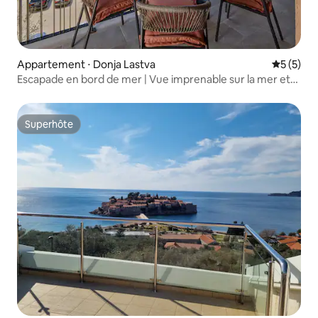
Appartement ⋅ Donja Lastva
Évaluatio
5 (5)
Escapade en bord de mer | Vue imprenable sur la mer et
parking
Superhôte
Superhôte