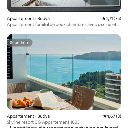
Appartement ⋅ Budva
Évaluation mo
4,71 (75)
Appartement familial de deux chambres avec piscine et
vue sur la mer - Coucher du soleil
Superhôte
Superhôte
Appartement ⋅ Budva
Évaluation m
4,67 (3)
Skyline resort CG Appartement 1003