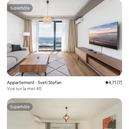
Superhôte
Superhôte
Appartement ⋅ Sveti Stefan
Évaluation 
4,71 (7)
Vue sur la mer 40
Superhôte
Superhôte