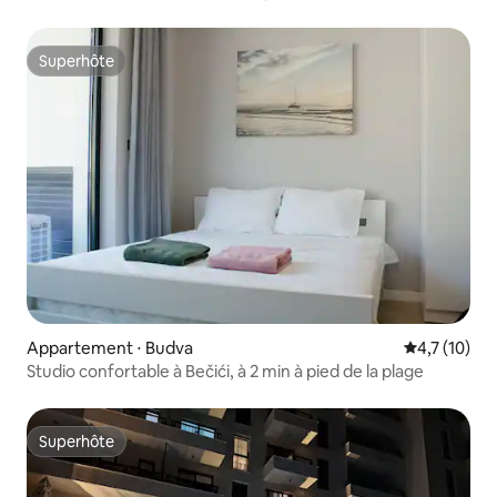
Superhôte
Superhôte
Appartement ⋅ Budva
Évaluation m
4,7 (10)
Studio confortable à Bečići, à 2 min à pied de la plage
Superhôte
Superhôte