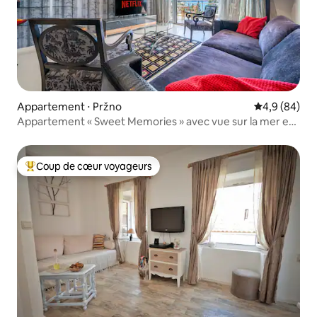
Appartement ⋅ Pržno
Évaluation m
4,9 (84)
Appartement « Sweet Memories » avec vue sur la mer et
parking
Coup de cœur voyageurs
Coups de cœur voyageurs les plus appréciés