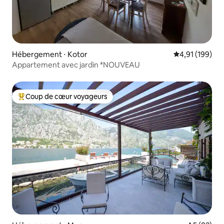
Hébergement ⋅ Kotor
Évaluation moy
4,91 (199)
Appartement avec jardin *NOUVEAU
Coup de cœur voyageurs
Coups de cœur voyageurs les plus appréciés