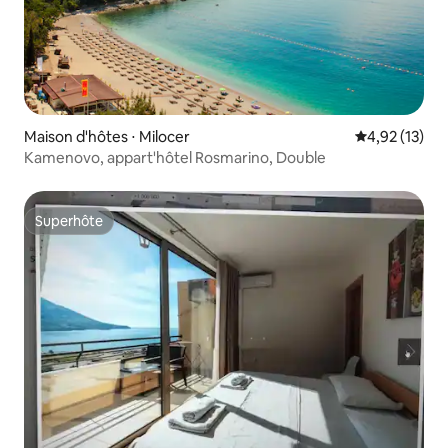
Maison d'hôtes ⋅ Milocer
Évaluation mo
4,92 (13)
Kamenovo, appart'hôtel Rosmarino, Double
Superhôte
Superhôte