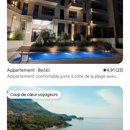
Appartement ⋅ Bečići
Évaluation mo
4,91 (23)
Appartement confortable juste à côté de la plage avec
piscine.
Coup de cœur voyageurs
Coup de cœur voyageurs