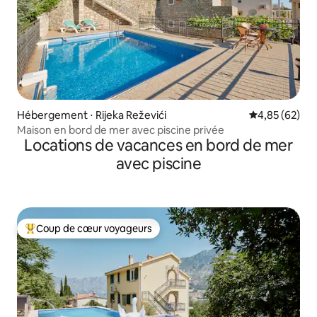
Hébergement ⋅ Rijeka Reževići
Évaluation mo
4,85 (62)
Maison en bord de mer avec piscine privée
Locations de vacances en bord de mer
avec piscine
Coup de cœur voyageurs
Coups de cœur voyageurs les plus appréciés