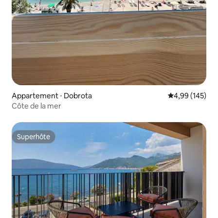
Appartement ⋅ Dobrota
Évaluation moy
4,99 (145)
Côte de la mer
Superhôte
Superhôte