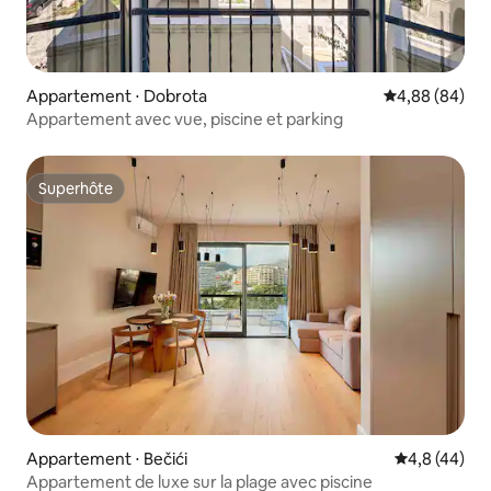
Appartement ⋅ Dobrota
Évaluation mo
4,88 (84)
Appartement avec vue, piscine et parking
Superhôte
Superhôte
Appartement ⋅ Bečići
Évaluation m
4,8 (44)
Appartement de luxe sur la plage avec piscine