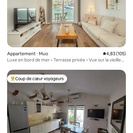
Appartement ⋅ Muo
Évaluation moy
4,83 (105)
Luxe en bord de mer • Terrasse privée • Vue sur la vieille
ville
Coup de cœur voyageurs
Coups de cœur voyageurs les plus appréciés