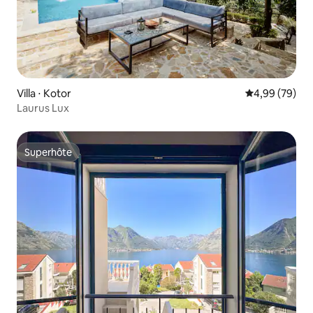
Villa ⋅ Kotor
Évaluation mo
4,99 (79)
Laurus Lux
Superhôte
Superhôte