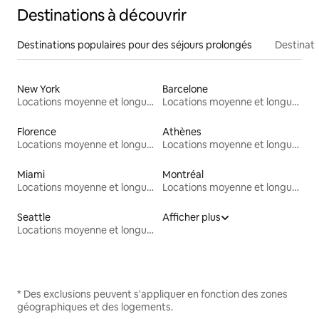
Destinations à découvrir
Destinations populaires pour des séjours prolongés
Destinati
New York
Barcelone
Locations moyenne et longue durée
Locations moyenne et longue durée
Florence
Athènes
Locations moyenne et longue durée
Locations moyenne et longue durée
Miami
Montréal
Locations moyenne et longue durée
Locations moyenne et longue durée
Seattle
Afficher plus
Locations moyenne et longue durée
* Des exclusions peuvent s'appliquer en fonction des zones
géographiques et des logements.