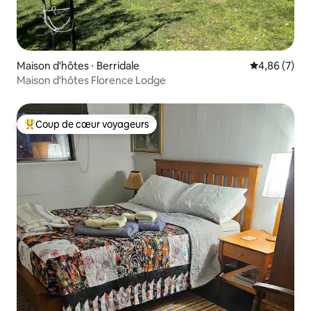
Maison d'hôtes ⋅ Berridale
Évaluation m
4,86 (7)
Maison d'hôtes Florence Lodge
Coup de cœur voyageurs
Coups de cœur voyageurs les plus appréciés