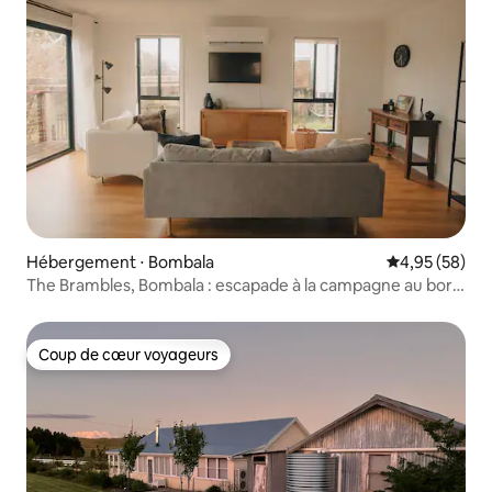
Hébergement ⋅ Bombala
Évaluation mo
4,95 (58)
The Brambles, Bombala : escapade à la campagne au bord
de la rivière
Coup de cœur voyageurs
Coup de cœur voyageurs