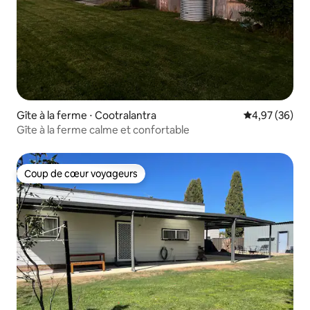
Gîte à la ferme ⋅ Cootralantra
Évaluation mo
4,97 (36)
Gîte à la ferme calme et confortable
Coup de cœur voyageurs
Coup de cœur voyageurs