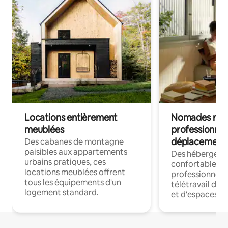
Locations entièrement
Nomades num
meublées
professionnel
déplacement
Des cabanes de montagne
paisibles aux appartements
Des hébergem
urbains pratiques, ces
confortables p
locations meublées offrent
professionnels
tous les équipements d'un
télétravail dis
logement standard.
et d'espaces de