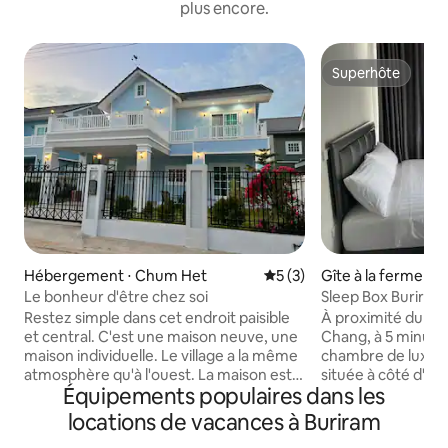
plus encore.
Superhôte
Superhôte
Hébergement ⋅ Chum Het
Évaluation moyenne sur la 
5 (3)
Gîte à la ferme ⋅ 
Le bonheur d'être chez soi
Sleep Box Buriram
Restez simple dans cet endroit paisible
À proximité du circ
et central. C'est une maison neuve, une
Chang, à 5 minutes. Nouvelle cham
maison individuelle. Le village a la même
chambre de luxe, 
atmosphère qu'à l'ouest. La maison est
située à côté d'un 
Équipements populaires dans les
spacieuse et dispose de trois chambres.
colline. Bon temps
La chambre principale disposera d'un
Mitsubishi. Chauffe-eau, réfrigérateur,
locations de vacances à Buriram
grand balcon pour s'asseoir et regarder
lit queen size, pr