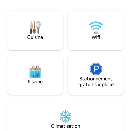
l'observation des étoiles et le vent la
C est situé au bout
nuit. Il y a une salle de bain attenante et
Makro, HomePro et
l'autre chambre aura une petite
minutes. À 450 m au
atmosphère à l'extérieur le soir et il y a
un café au soleil. Il s’agit d’une autre
une autre petite chambre. La maison
option d’héberge
sera entièrement équipée avec toutes
l’environnement e
les commodités. Un parking devant la
nature. La nuit, l’ai
Cuisine
Wifi
maison peut être garé pour deux
et des lucioles vol
voitures, y compris une piscine. La salle
300 wa (1 000 mètr
de sport est libre d'utilisation.
Stationnement
Piscine
gratuit sur place
Climatisation