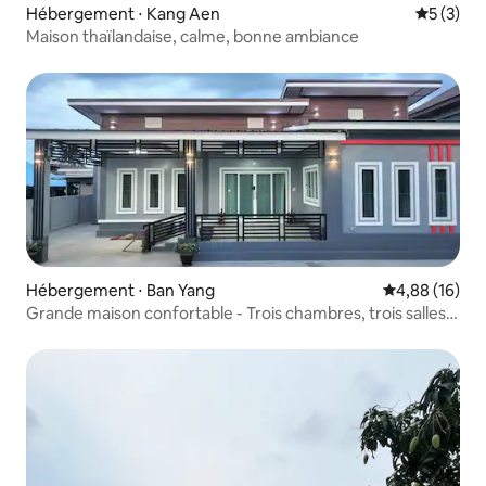
Hébergement ⋅ Kang Aen
Évaluatio
5 (3)
Maison thaïlandaise, calme, bonne ambiance
Hébergement ⋅ Ban Yang
Évaluation mo
4,88 (16)
Grande maison confortable - Trois chambres, trois salles
de bain complètes