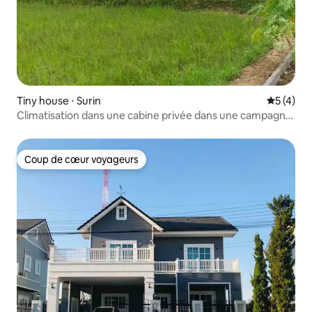
Tiny house ⋅ Surin
Évaluatio
5 (4)
Climatisation dans une cabine privée dans une campagne
paisible
Coup de cœur voyageurs
Coup de cœur voyageurs