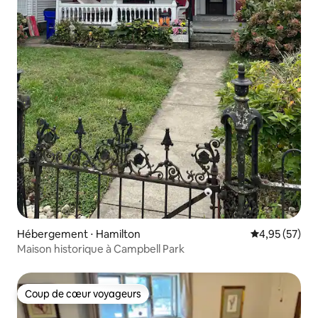
Hébergement ⋅ Hamilton
Évaluation mo
4,95 (57)
Maison historique à Campbell Park
Coup de cœur voyageurs
Coup de cœur voyageurs