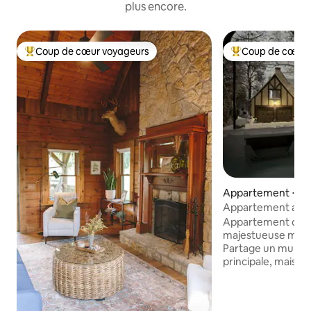
plus encore.
Coup de cœur voyageurs
Coup de cœur 
Coups de cœur voyageurs les plus appréciés
Coups de cœur vo
Appartement ⋅ Ha
Appartement avec 
Appartement de 
majestueuse maiso
Partage un mur av
principale, mais se
manière sécurisée
l'intimité. Stationnement pratique hors
rue pour que vous p