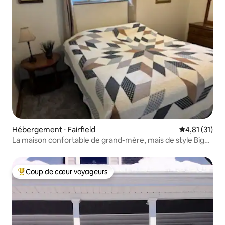
Hébergement ⋅ Fairfield
Évaluation mo
4,81 (31)
La maison confortable de grand-mère, mais de style Big
Ranch
Coup de cœur voyageurs
Coups de cœur voyageurs les plus appréciés