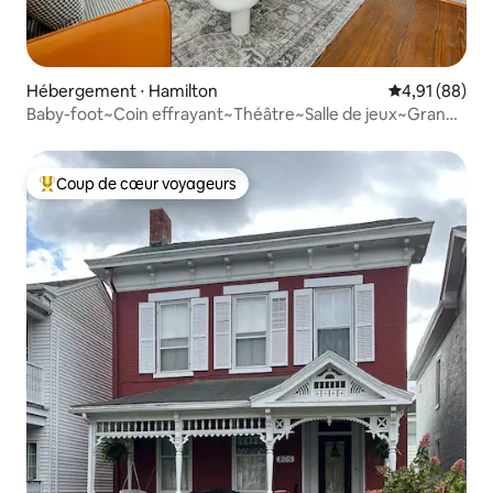
Hébergement ⋅ Hamilton
Évaluation mo
4,91 (88)
Baby-foot~Coin effrayant~Théâtre~Salle de jeux~Grand
lit~Brasero
Coup de cœur voyageurs
Coups de cœur voyageurs les plus appréciés