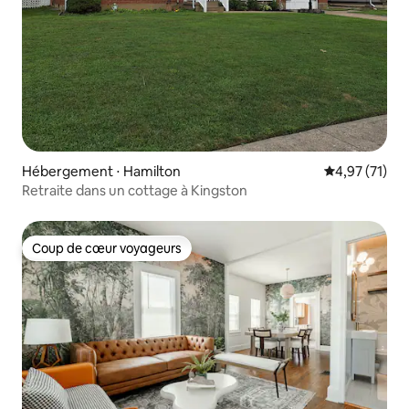
Hébergement ⋅ Hamilton
Évaluation mo
4,97 (71)
Retraite dans un cottage à Kingston
Coup de cœur voyageurs
Coup de cœur voyageurs