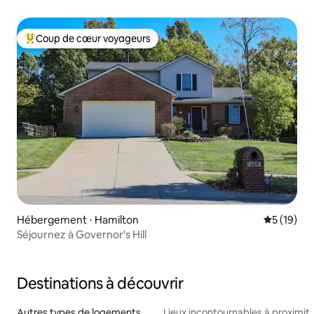
Coup de cœur voyageurs
Coups de cœur voyageurs les plus appréciés
Hébergement ⋅ Hamilton
Évaluation
5 (19)
Séjournez à Governor's Hill
Destinations à découvrir
Autres types de logements
Lieux incontournables à proximit