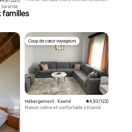
valuation moyenne sur la base de 221 commentaires : 4,81 sur 5
4,81 (221)
serrure intelligente, cuisine complète
 Saranda
 familles
Coup de cœur voyageurs
Coup de cœur voyageurs
mmentaires : 5 sur 5
Hébergement ⋅ Ksamil
Évaluation moyenne sur
4,93 (123)
Maison calme et confortable à Ksamil.