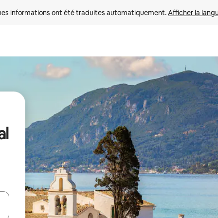
nes informations ont été traduites automatiquement. 
Afficher la lang
al
hes vers le haut et vers le bas pour les parcourir ou en appuyant et en fai