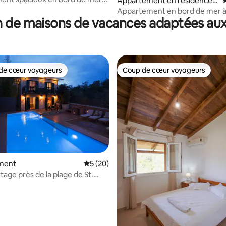
Appartement en résidence ⋅
É
lle de Corfou
Sarandë
Appartement en bord de mer à
 de maisons de vacances adaptées aux
de cœur voyageurs
Coup de cœur voyageurs
 cœur voyageurs les plus appréciés
Coup de cœur voyageurs
 la base de 121 commentaires : 4,87 sur 5
ment
Évaluation moyenne sur la base de 20 co
5 (20)
tage près de la plage de St.
 Corfou