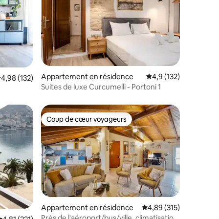
taires : 4,86 sur 5
Appartement en résidence
Évaluation moyenne su
4,9 (132)
valuation moyenne sur la base de 132 commentaires : 4,98 sur 5
4,98 (132)
Suites de luxe Curcumelli - Portoni 1
Coup de cœur voyageurs
lus appréciés
Coup de cœur voyageurs
Appartement en résidence
Évaluation moyenne sur
4,89 (315)
ntaires : 4,98 sur 5
Près de l'aéroport/bus/ville, climatisation,