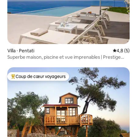
Villa ⋅ Pentati
Évaluation 
4,8 (5)
Superbe maison, piscine et vue imprenables | Prestige
Villas
Coup de cœur voyageurs
Coups de cœur voyageurs les plus appréciés