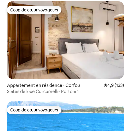
Coup de cœur voyageurs
Coup de cœur voyageurs
Appartement en résidence ⋅ Corfou
Évaluation mo
4,9 (133)
Suites de luxe Curcumelli - Portoni 1
Coup de cœur voyageurs
Coup de cœur voyageurs