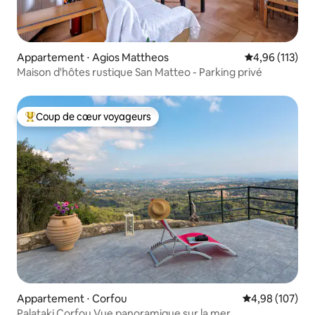
Appartement ⋅ Agios Mattheos
Évaluation moy
4,96 (113)
Maison d'hôtes rustique San Matteo - Parking privé
Coup de cœur voyageurs
Coups de cœur voyageurs les plus appréciés
Appartement ⋅ Corfou
Évaluation moy
4,98 (107)
Palataki Corfou Vue panoramique sur la mer