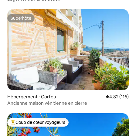
Superhôte
Superhôte
Hébergement ⋅ Corfou
Évaluation moy
4,82 (116)
Ancienne maison vénitienne en pierre
Coup de cœur voyageurs
Coups de cœur voyageurs les plus appréciés