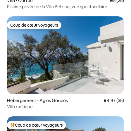
Villa ⋅ Corfou
Évaluation
5 (25)
Piscine privée de la Villa Petrino, vue spectaculaire
Coup de cœur voyageurs
Coup de cœur voyageurs
Hébergement ⋅ Agios Gordios
Évaluation mo
4,97 (35)
Villa rustique
Coup de cœur voyageurs
Coups de cœur voyageurs les plus appréciés