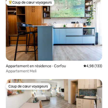
Coup de cœur voyageurs
Coups de cœur voyageurs les plus appréciés
Appartement en résidence ⋅ Corfou
Évaluation moy
4,98 (133)
Appartement Meli
Coup de cœur voyageurs
Coup de cœur voyageurs