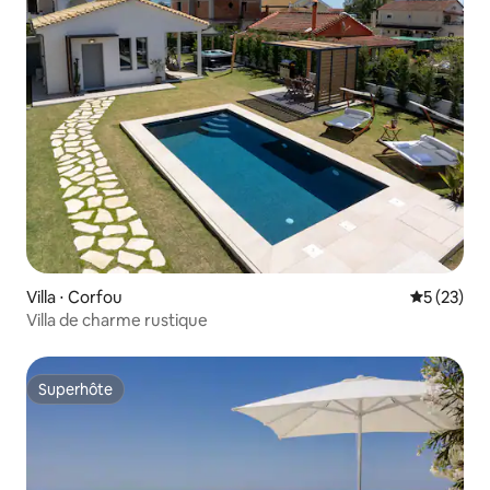
Villa ⋅ Corfou
Évaluation
5 (23)
Villa de charme rustique
Superhôte
Superhôte