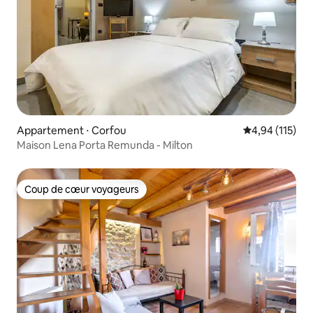
Appartement ⋅ Corfou
Évaluation moy
4,94 (115)
Maison Lena Porta Remunda - Milton
Coup de cœur voyageurs
Coup de cœur voyageurs