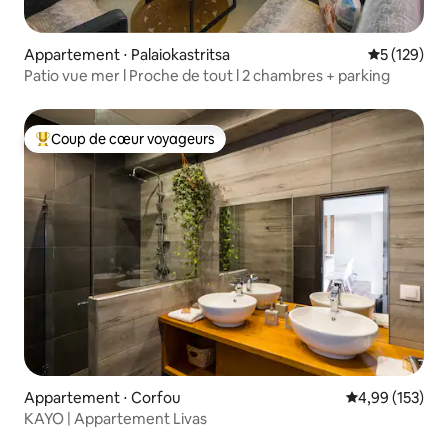
Appartement ⋅ Palaiokastritsa
Évaluation 
5 (129)
Patio vue mer l Proche de tout l 2 chambres + parking
Coup de cœur voyageurs
Coups de cœur voyageurs les plus appréciés
Appartement ⋅ Corfou
Évaluation moy
4,99 (153)
KAYO | Appartement Livas