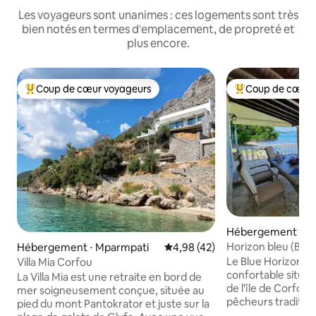
Les voyageurs sont unanimes : ces logements sont très
bien notés en termes d'emplacement, de propreté et
plus encore.
Coup de cœur voyageurs
Coup de cœur 
Coups de cœur voyageurs les plus appréciés
Coups de cœur vo
Hébergement ⋅ Bo
Horizon bleu (Bouk
Hébergement ⋅ Mparmpati
Évaluation moyenne sur la base
4,98 (42)
Le Blue Horizon e
Villa Mia Corfou
confortable située 
La Villa Mia est une retraite en bord de
de l'île de Corfou 
mer soigneusement conçue, située au
pêcheurs traditio
pied du mont Pantokrator et juste sur la
« Boukaris ». Elle 