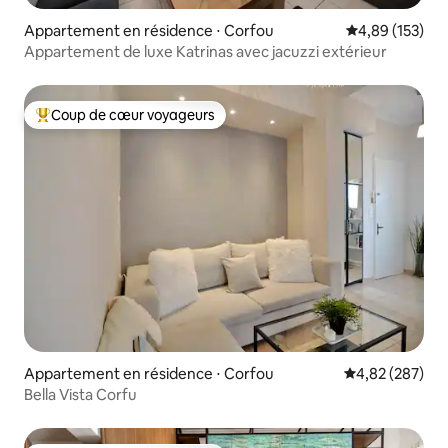
Appartement en résidence ⋅ Corfou
Évaluation moy
4,89 (153)
Appartement de luxe Katrinas avec jacuzzi extérieur
Coup de cœur voyageurs
Coups de cœur voyageurs les plus appréciés
Appartement en résidence ⋅ Corfou
Évaluation moy
4,82 (287)
Bella Vista Corfu