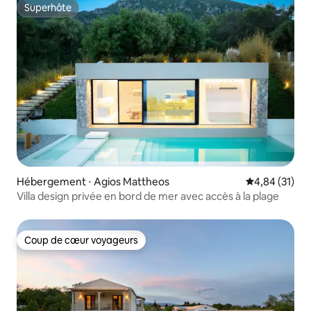
Superhôte
Superhôte
Hébergement ⋅ Agios Mattheos
Évaluation mo
4,84 (31)
Villa design privée en bord de mer avec accès à la plage
Coup de cœur voyageurs
Coup de cœur voyageurs