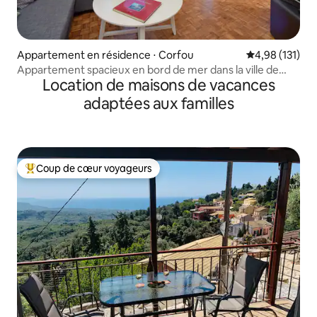
Appartement en résidence ⋅ Corfou
Évaluation moy
4,98 (131)
Appartement spacieux en bord de mer dans la ville de
Location de maisons de vacances
Corfou
adaptées aux familles
Coup de cœur voyageurs
Coups de cœur voyageurs les plus appréciés