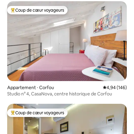
Coup de cœur voyageurs
Coups de cœur voyageurs les plus appréciés
Appartement ⋅ Corfou
Évaluation moy
4,94 (146)
Studio n° 4, CasaNova, centre historique de Corfou
Coup de cœur voyageurs
Coups de cœur voyageurs les plus appréciés