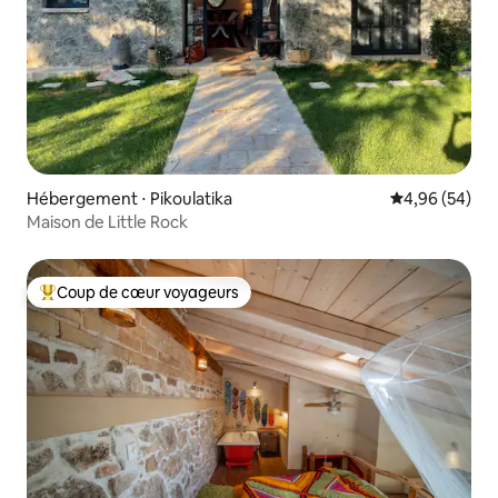
Hébergement ⋅ Pikoulatika
Évaluation mo
4,96 (54)
Maison de Little Rock
Coup de cœur voyageurs
Coups de cœur voyageurs les plus appréciés