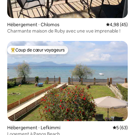
Hébergement ⋅ Chlomos
Évaluation mo
4,98 (45)
Charmante maison de Ruby avec une vue imprenable !
Coup de cœur voyageurs
Coups de cœur voyageurs les plus appréciés
Hébergement ⋅ Lefkimmi
Évaluation
5 (63)
Logement à Panos Beach