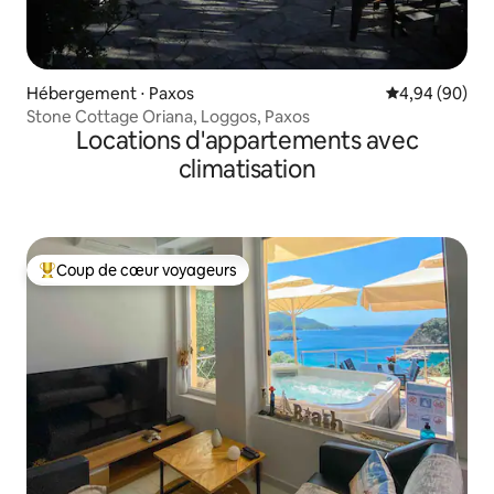
Hébergement ⋅ Paxos
Évaluation mo
4,94 (90)
Stone Cottage Oriana, Loggos, Paxos
Locations d'appartements avec
climatisation
Coup de cœur voyageurs
Coups de cœur voyageurs les plus appréciés