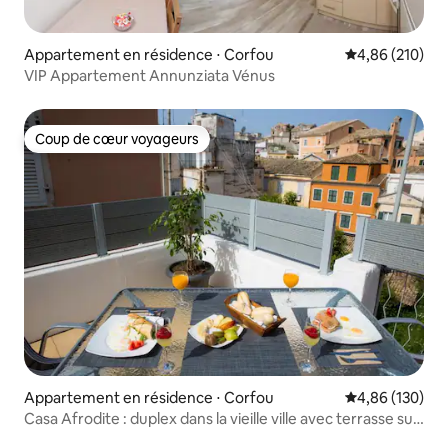
Appartement en résidence ⋅ Corfou
Évaluation moy
4,86 (210)
VIP Appartement Annunziata Vénus
Coup de cœur voyageurs
Coup de cœur voyageurs
Appartement en résidence ⋅ Corfou
Évaluation moy
4,86 (130)
Casa Afrodite : duplex dans la vieille ville avec terrasse sur
le toit