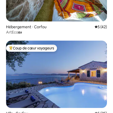
Hébergement ⋅ Corfou
Évaluation
5 (42)
ArtEco🏡
Coup de cœur voyageurs
Coups de cœur voyageurs les plus appréciés