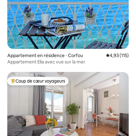
Appartement en résidence ⋅ Corfou
Évaluation moy
4,93 (115)
Appartement Elia avec vue sur la mer
Coup de cœur voyageurs
Coups de cœur voyageurs les plus appréciés