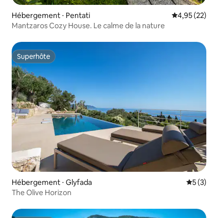
Hébergement ⋅ Pentati
Évaluation mo
4,95 (22)
Mantzaros Cozy House. Le calme de la nature
Superhôte
Superhôte
Hébergement ⋅ Glyfada
Évaluatio
5 (3)
The Olive Horizon