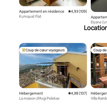
Appartement en résidence
Évaluation moyenne sur 
4,93 (109)
Kumquat Flat
Appartem
Elyane (u
Location
Coup de cœur voyageurs
Coup de
Coups de cœur voyageurs les plus appréciés
Coup de
Hébergement
Évaluation moyenne sur 
4,98 (107)
Héberge
La maison d'Avgi Pelekas
Villa Rain
avec vue 