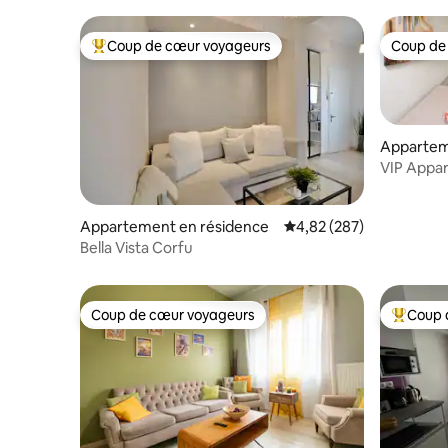
Coup de cœur voyageurs
Coup de
Coups de cœur voyageurs les plus appréciés
Coup de
Appartem
VIP Appa
Appartement en résidence
Évaluation moyenne sur 
4,82 (287)
Bella Vista Corfu
Coup de cœur voyageurs
Coup 
Coup de cœur voyageurs
Coups de