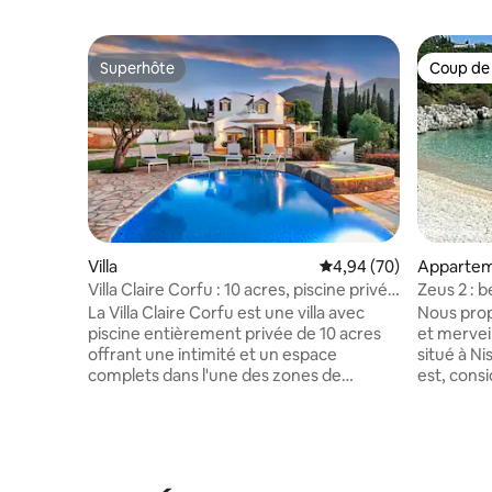
Superhôte
Coup de
Superhôte
Coup de
Villa
Évaluation moyenne sur
4,94 (70)
Apparte
Villa Claire Corfu : 10 acres, piscine privée
Zeus 2 : 
et studio
privée
La Villa Claire Corfu est une villa avec
Nous pro
piscine entièrement privée de 10 acres
et mervei
offrant une intimité et un espace
situé à Ni
complets dans l'une des zones de
est, cons
campagne les plus paisibles de Corfou.
Corfiot. 
Située à proximité des plages et de la
la mer. La
vieille ville de Corfou, classée au
restauran
patrimoine mondial de l'UNESCO, la
snack-bar
propriété est idéale pour les familles ou
et distri