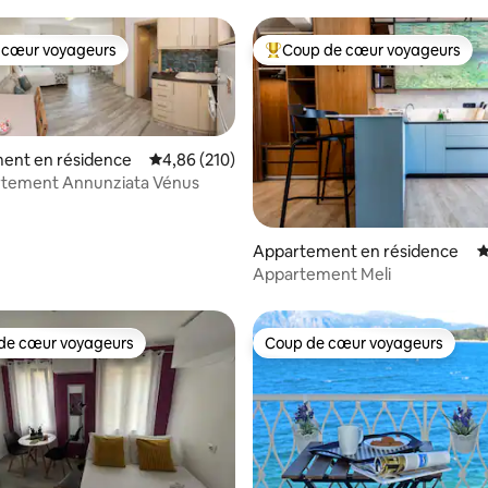
 cœur voyageurs
Coup de cœur voyageurs
 cœur voyageurs
Coups de cœur voyageurs les p
ent en résidence
Évaluation moyenne sur la base de 210 commen
4,86 (210)
rtement Annunziata Vénus
la base de 287 commentaires : 4,82 sur 5
Appartement en résidence
É
Appartement Meli
de cœur voyageurs
Coup de cœur voyageurs
 cœur voyageurs les plus appréciés
Coup de cœur voyageurs