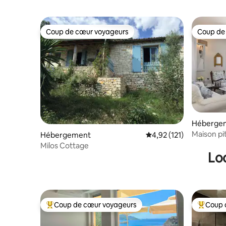
Coup de cœur voyageurs
Coup de
Coup de cœur voyageurs
Coup de
Héberge
Maison pi
Hébergement
Évaluation moyenne sur
4,92 (121)
Corfou !
Milos Cottage
Lo
Coup de cœur voyageurs
Coup 
Coups de cœur voyageurs les plus appréciés
Coups de