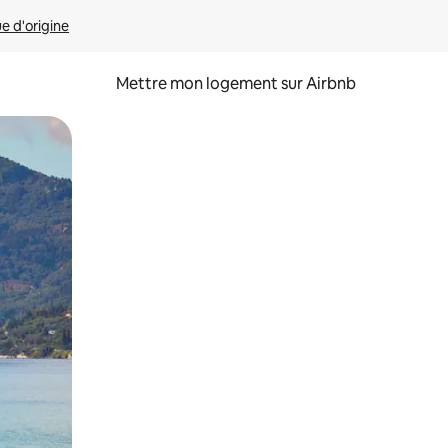
ue d'origine
Mettre mon logement sur Airbnb
sant glisser.