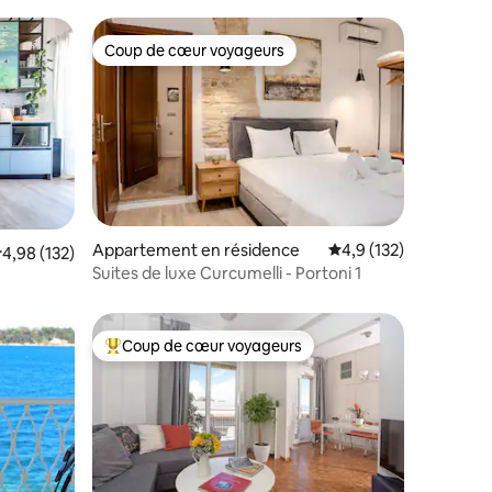
Coup de cœur voyageurs
lus appréciés
Coup de cœur voyageurs
taires : 4,86 sur 5
Appartement en résidence
Évaluation moyenne su
4,9 (132)
valuation moyenne sur la base de 132 commentaires : 4,98 sur 5
4,98 (132)
Suites de luxe Curcumelli - Portoni 1
Coup de cœur voyageurs
Coups de cœur voyageurs les plus appréciés