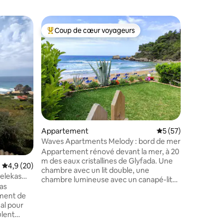
Héberge
Coup de cœur voyageurs
Coup
lus appréciés
Coups de cœur voyageurs les plus appréciés
Coups d
Villa EuG
Évadez-vo
enchante
design m
couper le
s'ouvrent
de soleil 
l'atmosp
Juste en 
taires : 4,88 sur 5
une plage
Appartement
Évaluation moyenne
5 (57)
moitié de
dans des 
Waves Apartments Melody : bord de mer
de la jou
Appartement rénové devant la mer, à 20
allie luxe
m des eaux cristallines de Glyfada. Une
Évaluation moyenne sur la base de 20 commentaires : 4,9 sur 5
4,9 (20)
mer pour 
chambre avec un lit double, une
elekas
chambre lumineuse avec un canapé-lit
as
spacieux, une cuisine entièrement
équipée et une salle de bains avec un
al pour
lave-linge, une télévision connectée 4K
ulent
55'' et un coin repas pour quatre