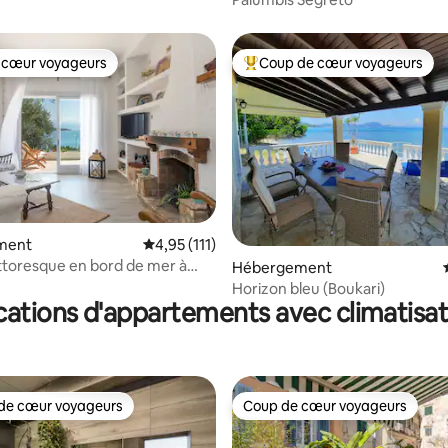
 cœur voyageurs
Coup de cœur voyageurs
 cœur voyageurs
Coups de cœur voyageurs les p
ment
Évaluation moyenne sur la base de 111 comme
4,95 (111)
ttoresque en bord de mer à
 la base de 121 commentaires : 4,92 sur 5
Hébergement
Horizon bleu (Boukari)
cations d'appartements avec climatisat
de cœur voyageurs
Coup de cœur voyageurs
 cœur voyageurs les plus appréciés
Coup de cœur voyageurs