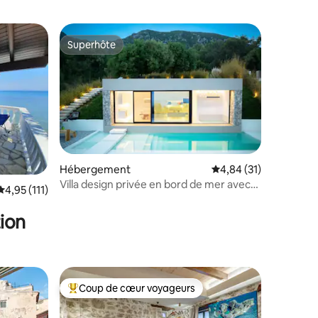
Superhôte
lus appréciés
Superhôte
Hébergement
Évaluation moyenne su
4,84 (31)
ntaires : 4,95 sur 5
Villa design privée en bord de mer avec
Évaluation moyenne sur la base de 111 commentaires : 4,95 sur 5
4,95 (111)
accès à la plage
ion
Coup de cœur voyageurs
Coups de cœur voyageurs les plus appréciés