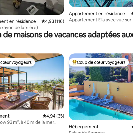
Appartement en résidence
É
la base de 109 commentaires : 4,93 sur 5
Appartement Elia avec vue sur 
ent en résidence
Évaluation moyenne sur la base de 116 comme
4,93 (116)
n rayon de lumière)
 de maisons de vacances adaptées aux
 cœur voyageurs
Coup de cœur voyageurs
 cœur voyageurs
Coups de cœur voyageurs les p
la base de 107 commentaires : 4,98 sur 5
ment
Évaluation moyenne sur la base de 35 commen
4,94 (35)
bow 93 m², à 40 m de la mer
Hébergement
sur la mer
Palumbis Segreto