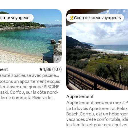
 cœur voyageurs
Coup de cœur voyageurs
 cœur voyageurs
Coups de cœur voyageurs les p
 la base de 70 commentaires : 4,94 sur 5
ment
Évaluation moyenne sur la base de 107 commen
4,88 (107)
beauté spacieuse avec piscine
posons un appartement exquis
lleux avec une grande PISCINE
ssaki, Corfou, sur la côte nord-
Appartement
idérée comme la Riviera de
Appartement avec vue mer à P
Le balcon a une superbe vue sur
Beach Corfou.
Le Lidovois Apartment at Pelek
 distance à un choix de
Beach,Corfou, est un hébergement de
ts, supermarché, boulangerie,
vacances d'été confortable, idé
, pharmacie, marché aux fruits
les familles et pour ceux qui ve
buteur automatique est de 250