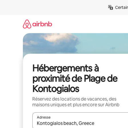
Aller
Certai
directement
au
contenu
Hébergements à
proximité de Plage de
Kontogialos
Réservez des locations de vacances, des
maisons uniques et plus encore sur Airbnb
Adresse
Lorsque les résultats s'affichent, utilisez les flèc