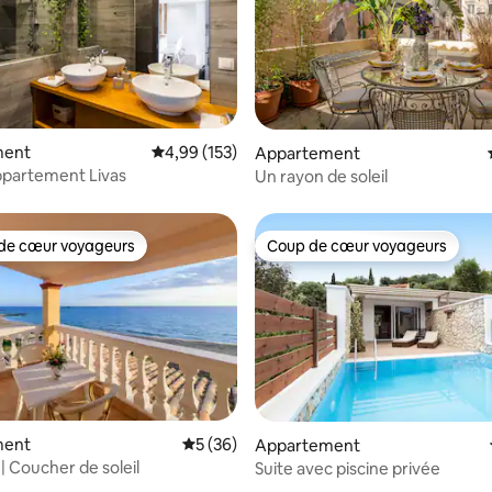
ment
Évaluation moyenne sur la base de 153 comme
4,99 (153)
sur la base de 128 commentaires : 5 sur 5
Appartement
ppartement Livas
Un rayon de soleil
de cœur voyageurs
Coup de cœur voyageurs
 cœur voyageurs les plus appréciés
Coup de cœur voyageurs
e sur la base de 5 commentaires : 5 sur 5
ment
Évaluation moyenne sur la base de 36 co
5 (36)
Appartement
 | Coucher de soleil
Suite avec piscine privée