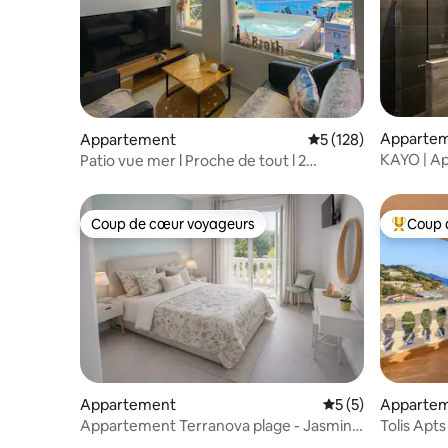
Apparte
Appartement
Évaluation moyenne 
5 (128)
KAYO | A
Patio vue mer l Proche de tout l 2
chambres + parking
Coup de cœur voyageurs
Coup 
Coup de cœur voyageurs
Coups de
Appartement
Évaluation moyenn
5 (5)
Apparte
Appartement Terranova plage - Jasmine
Tolis Apts
à la plage d'Ipsos