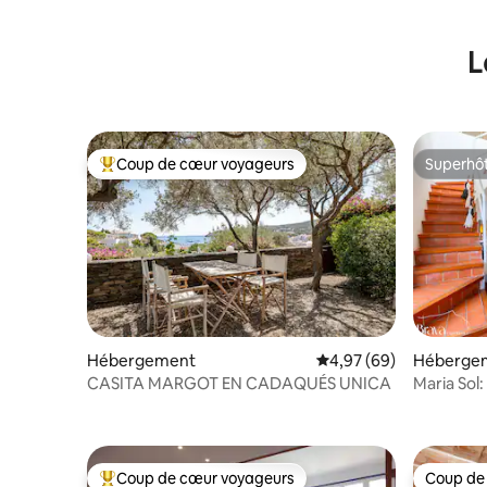
L
Coup de cœur voyageurs
Superhô
Coups de cœur voyageurs les plus appréciés
Superhô
Hébergement
Évaluation moyenne sur
4,97 (69)
Héberge
CASITA MARGOT EN CADAQUÉS UNICA
Maria Sol
sur mer
Coup de cœur voyageurs
Coup de