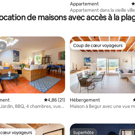
Appartement
É
Appartement dans la vieille vill
ocation de maisons avec accès à la pla
Cadaqués
te
Coup de cœur voyageurs
te
Coup de cœur voyageurs
 la base de 69 commentaires : 4,97 sur 5
ment
Évaluation moyenne sur la base de 21 comme
4,86 (21)
Hébergement
É
: Jardin, BBQ, 4 chambres, vue
Maison à Begur avec une vue 
époustouflante
 cœur voyageurs
Superhôte