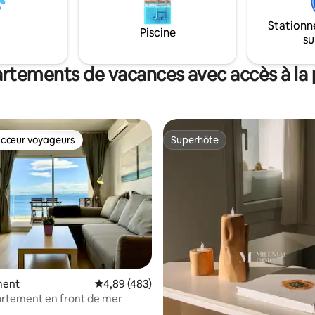
la suite-chambre principale (lit
 x 2 m) avec une armoire, une
Stationn
Piscine
ains et un balcon. Profitez-en !
su
rtements de vacances avec accès à la 
 cœur voyageurs
Superhôte
 cœur voyageurs
Superhôte
la base de 246 commentaires : 4,96 sur 5
ment
Évaluation moyenne sur la base de 483 commen
4,89 (483)
artement en front de mer