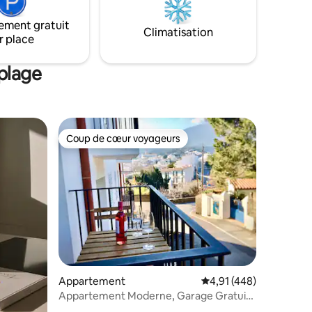
activities We provide a large information
as far as activities, walks, restaurants and
ement gratuit
bars are concerned.
Climatisation
r place
plage
Coup de cœur voyageurs
Coup de cœur voyageurs
taires : 4,89 sur 5
Appartement
Évaluation moyenne sur
4,91 (448)
Appartement Moderne, Garage Gratuit,
Belle Vue !