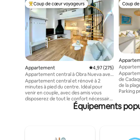
Coup de cœur voyageurs
Coup de
Coups de cœur voyageurs les plus appréciés
Coup de
Apparte
Appartem
Appartement
Évaluation moyenne sur 
4,97 (275)
(terrasse,
Apparteme
Appartement central à Obra Nueva avec
de Cadaqu
Terrasse
Appartement central et rénové à 2
de la pla
minutes à pied du centre. Idéal pour
Parking p
venir en couple, avec des amis vous
Rez-de-ch
disposerez de tout le confort nécessaire.
cuisine (
Équipements popula
Vous pourrez vous reposer, vous
salle à m
déconnecter, ou si vous le souhaitez,
un accès 
télétravailler. La chambre principale de
20 m², WIF
type suite, avec lavabo complet avec
chambres 
douche. La mezzanine dispose de 2 lits
m, toutes 
simples qui peuvent être réunis, d'un
a une sal