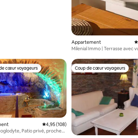
Appartement
É
Milenial Immo | Terrasse avec vu
canal à Empuriabrava
de cœur voyageurs
Coup de cœur voyageurs
 cœur voyageurs les plus appréciés
Coup de cœur voyageurs
la base de 200 commentaires : 4,94 sur 5
ment
Évaluation moyenne sur la base de 108 commen
4,95 (108)
roglodyte, Patio privé, proche