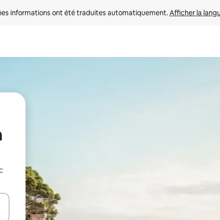
nes informations ont été traduites automatiquement. 
Afficher la lang
a
c
hes vers le haut et vers le bas pour les parcourir ou en appuyant et en fai