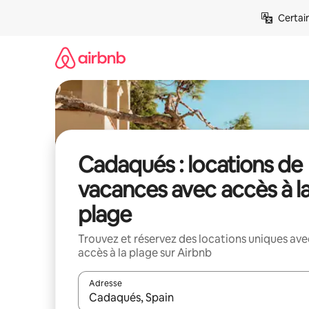
Aller
Certai
directement
au
contenu
Cadaqués : locations de
vacances avec accès à l
plage
Trouvez et réservez des locations uniques ave
accès à la plage sur Airbnb
Adresse
Lorsque les résultats s'affichent, utilisez les flèc