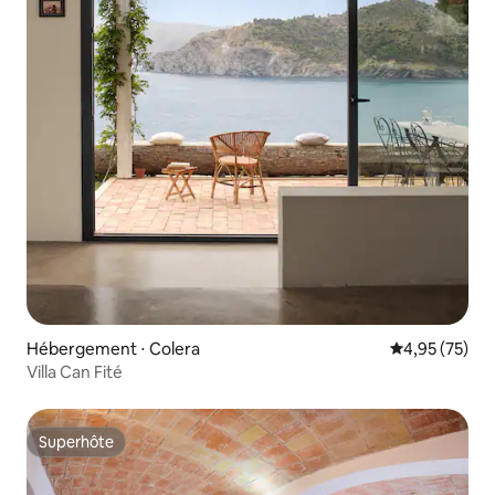
Hébergement ⋅ Colera
Évaluation mo
4,95 (75)
Villa Can Fité
Superhôte
Superhôte