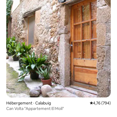
Hébergement ⋅ Calabuig
Évaluation moy
4,76 (794)
Can Volta "Appartement El Molí"