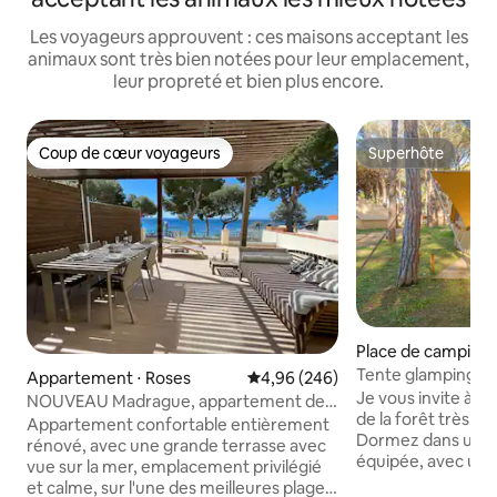
Les voyageurs approuvent : ces maisons acceptant les
animaux sont très bien notées pour leur emplacement,
leur propreté et bien plus encore.
Coup de cœur voyageurs
Superhôte
Coup de cœur voyageurs
Superhôte
Place de camping 
oni de Calonge
Tente glamping Pla
Appartement ⋅ Roses
Évaluation moyenne sur la base 
4,96 (246)
Je vous invite à vo
NOUVEAU Madrague, appartement de
de la forêt très p
plage
Appartement confortable entièrement
Dormez dans une 
rénové, avec une grande terrasse avec
équipée, avec un li
vue sur la mer, emplacement privilégié
des oreillers conf
et calme, sur l'une des meilleures plages