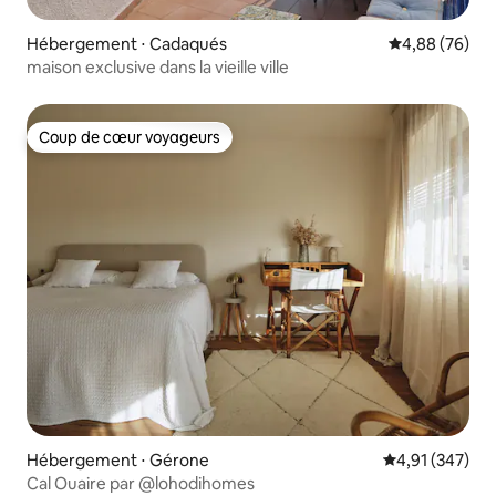
Hébergement ⋅ Cadaqués
Évaluation mo
4,88 (76)
maison exclusive dans la vieille ville
Coup de cœur voyageurs
Coup de cœur voyageurs
Hébergement ⋅ Gérone
Évaluation moy
4,91 (347)
Cal Ouaire par @lohodihomes