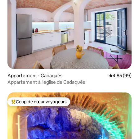
Appartement ⋅ Cadaqués
Évaluation mo
4,85 (99)
Appartement à l'église de Cadaqués
Coup de cœur voyageurs
Coups de cœur voyageurs les plus appréciés