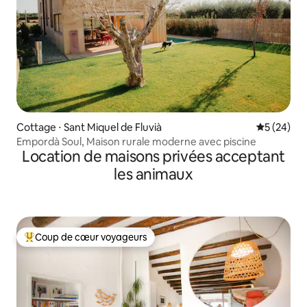
Cottage ⋅ Sant Miquel de Fluvià
Évaluation
5 (24)
Empordà Soul, Maison rurale moderne avec piscine
Location de maisons privées acceptant
les animaux
Coup de cœur voyageurs
Coups de cœur voyageurs les plus appréciés