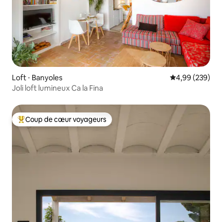
Loft ⋅ Banyoles
Évaluation moy
4,99 (239)
Joli loft lumineux Ca la Fina
Coup de cœur voyageurs
Coups de cœur voyageurs les plus appréciés