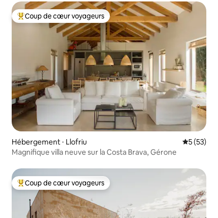
Coup de cœur voyageurs
Coups de cœur voyageurs les plus appréciés
Hébergement ⋅ Llofriu
Évaluation
5 (53)
Magnifique villa neuve sur la Costa Brava, Gérone
Coup de cœur voyageurs
Coups de cœur voyageurs les plus appréciés