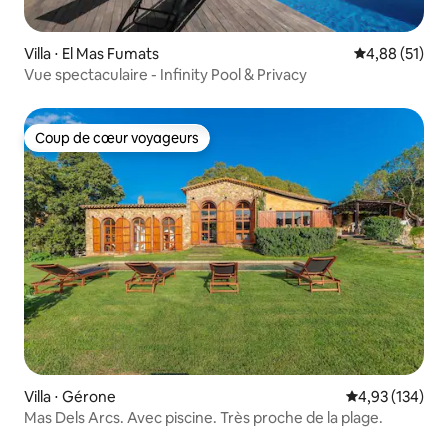
Villa ⋅ El Mas Fumats
Évaluation mo
4,88 (51)
Vue spectaculaire - Infinity Pool & Privacy
Coup de cœur voyageurs
Coup de cœur voyageurs
Villa ⋅ Gérone
Évaluation moy
4,93 (134)
Mas Dels Arcs. Avec piscine. Très proche de la plage.