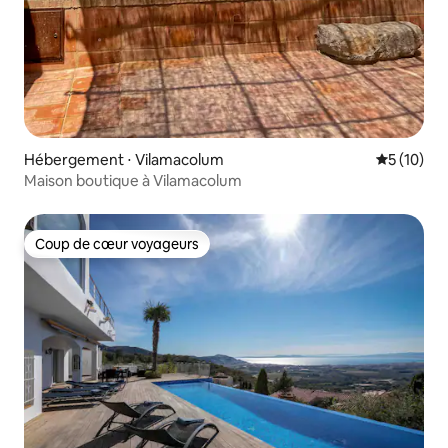
Hébergement ⋅ Vilamacolum
Évaluation
5 (10)
Maison boutique à Vilamacolum
Coup de cœur voyageurs
Coup de cœur voyageurs