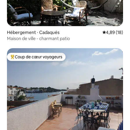
Hébergement ⋅ Cadaqués
Évaluation mo
4,89 (18)
Maison de ville - charmant patio
Coup de cœur voyageurs
Coups de cœur voyageurs les plus appréciés