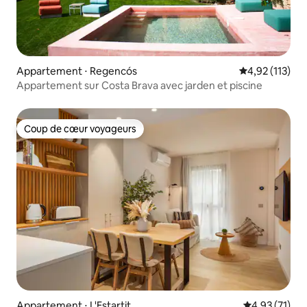
Appartement ⋅ Regencós
Évaluation moy
4,92 (113)
Appartement sur Costa Brava avec jarden et piscine
Coup de cœur voyageurs
Coup de cœur voyageurs
Appartement ⋅ L'Estartit
Évaluation mo
4,93 (71)