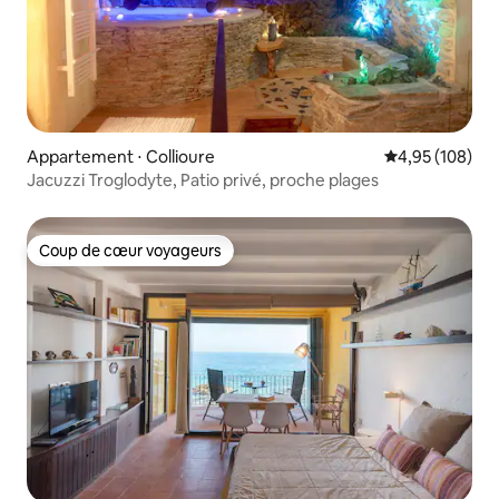
Appartement ⋅ Collioure
Évaluation moy
4,95 (108)
Jacuzzi Troglodyte, Patio privé, proche plages
Coup de cœur voyageurs
Coup de cœur voyageurs