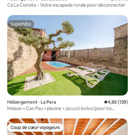
Ca La Conxita – Votre escapade rurale pour déconnecter
Superhôte
Superhôte
Hébergement ⋅ La Pera
Évaluation moy
4,86 (139)
Maison « Can Pau » piscine + jacuzzi inclus (pour toi
seulement)
Coup de cœur voyageurs
Coup de cœur voyageurs