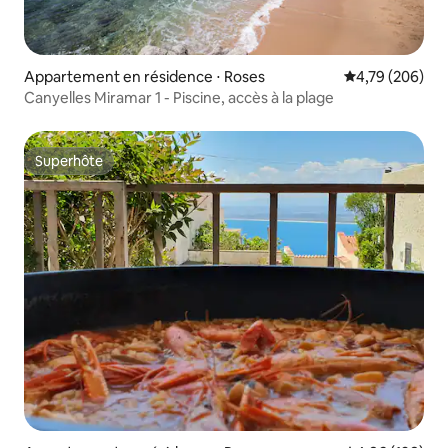
Appartement en résidence ⋅ Roses
Évaluation moy
4,79 (206)
Canyelles Miramar 1 - Piscine, accès à la plage
Superhôte
Superhôte