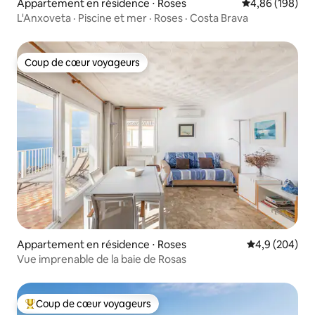
Appartement en résidence ⋅ Roses
Évaluation moy
4,86 (198)
L'Anxoveta · Piscine et mer · Roses · Costa Brava
Coup de cœur voyageurs
Coup de cœur voyageurs
Appartement en résidence ⋅ Roses
Évaluation mo
4,9 (204)
Vue imprenable de la baie de Rosas
Coup de cœur voyageurs
Coups de cœur voyageurs les plus appréciés