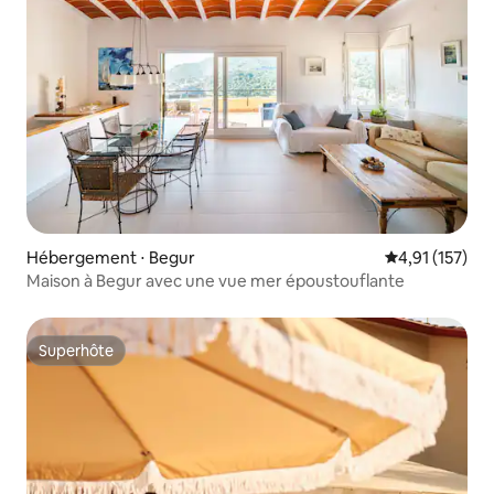
Hébergement ⋅ Begur
Évaluation moy
4,91 (157)
Maison à Begur avec une vue mer époustouflante
Superhôte
Superhôte