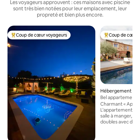
Les voyageurs approuvent : ces maisons avec piscine
sont très bien notées pour leur emplacement, leur
propreté et bien plus encore.
Coup de cœur voyageurs
Coup de cœur 
Coups de cœur voyageurs les plus appréciés
Coups de cœur vo
Hébergement ⋅ Pa
Bel appartement M
Charmant « Apartm
L'appartement Mar
salle à manger, d
doubles avec deux 
d'une salle d'eau. I
propres et des arti
les jours. Il y a une