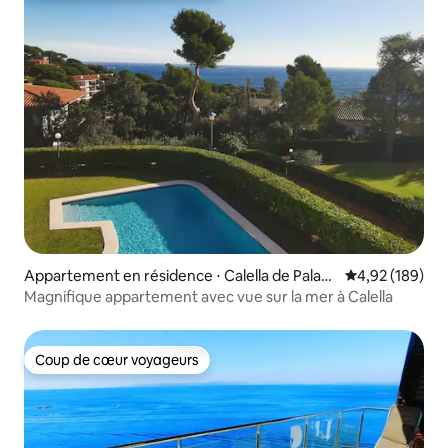
Appartement en résidence ⋅ Calella de Palafr
Évaluation moy
4,92 (189)
ugell
Magnifique appartement avec vue sur la mer à Calella
Coup de cœur voyageurs
Coup de cœur voyageurs