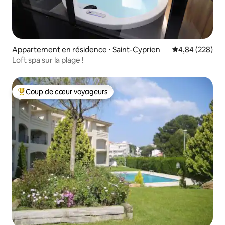
Appartement en résidence ⋅ Saint-Cyprien
Évaluation moy
4,84 (228)
Loft spa sur la plage !
Coup de cœur voyageurs
Coups de cœur voyageurs les plus appréciés