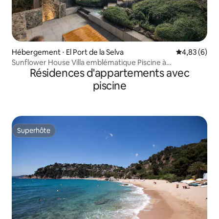
Hébergement ⋅ El Port de la Selva
Évaluation m
4,83 (6)
Sunflower House Villa emblématique Piscine à
Résidences d'appartements avec
débordement
piscine
Superhôte
Superhôte