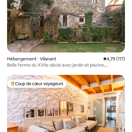
Hébergement ⋅ Vilanant
Évaluation moy
4,79 (117)
Belle ferme du XVIIe siècle avec jardin et piscine,
récemment restaurée.
Coup de cœur voyageurs
Coups de cœur voyageurs les plus appréciés