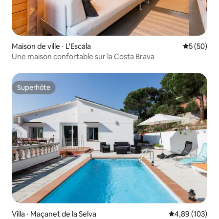
Maison de ville ⋅ L'Escala
Évaluation
5 (50)
Une maison confortable sur la Costa Brava
Superhôte
Superhôte
Villa ⋅ Maçanet de la Selva
Évaluation moy
4,89 (103)