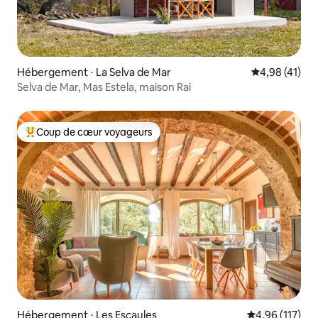
Hébergement ⋅ La Selva de Mar
Évaluation mo
4,98 (41)
Selva de Mar, Mas Estela, maison Rai
Coup de cœur voyageurs
Coups de cœur voyageurs les plus appréciés
Hébergement ⋅ Les Escaules
Évaluation moy
4,96 (117)