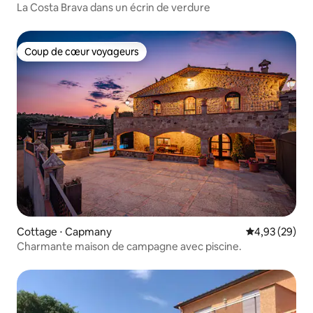
La Costa Brava dans un écrin de verdure
Coup de cœur voyageurs
Coup de cœur voyageurs
Cottage ⋅ Capmany
Évaluation mo
4,93 (29)
Charmante maison de campagne avec piscine.