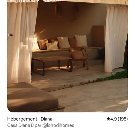
Hébergement ⋅ Diana
Évaluation mo
4,9 (195)
Casa Diana B par @lohodihomes