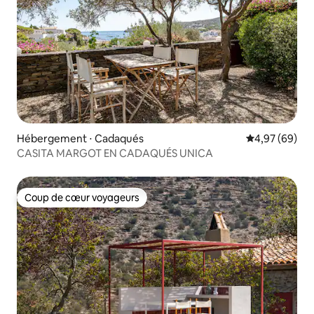
Hébergement ⋅ Cadaqués
Évaluation mo
4,97 (69)
CASITA MARGOT EN CADAQUÉS UNICA
Coup de cœur voyageurs
Coup de cœur voyageurs