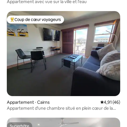
Appartement avec vue sur la ville et l'eau
Coup de cœur voyageurs
Coups de cœur voyageurs les plus appréciés
Appartement ⋅ Cairns
Évaluation mo
4,91 (46)
Appartement d'une chambre situé en plein cœur de la
ville de Cairns.
Superhôte