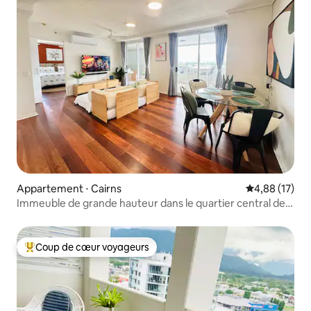
Appartement ⋅ Cairns
Évaluation mo
4,88 (17)
Immeuble de grande hauteur dans le quartier central des
affaires : pittoresque et central
Coup de cœur voyageurs
Coups de cœur voyageurs les plus appréciés