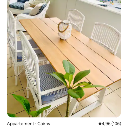
Appartement ⋅ Cairns
Évaluation moy
4,96 (106)