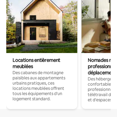
Locations entièrement
Nomades num
meublées
professionnel
déplacement
Des cabanes de montagne
paisibles aux appartements
Des hébergem
urbains pratiques, ces
confortables p
locations meublées offrent
professionnels
tous les équipements d'un
télétravail dis
logement standard.
et d'espaces de