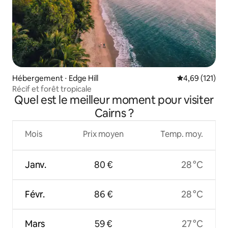
Hébergement ⋅ Edge Hill
Évaluation moy
4,69 (121)
Récif et forêt tropicale
Quel est le meilleur moment pour visiter
Cairns ?
Mois
Prix moyen
Temp. moy.
Janv.
80 €
28 °C
Févr.
86 €
28 °C
Mars
59 €
27 °C