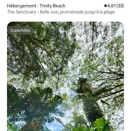
Hébergement ⋅ Trinity Beach
Évaluation mo
4,61 (33)
The Sanctuary - Belle vue, promenade jusqu'à la plage
Superhôte
Superhôte