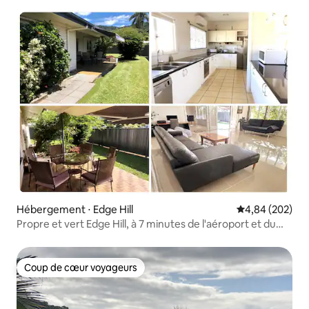
Hébergement ⋅ Edge Hill
Évaluation moy
4,84 (202)
Propre et vert Edge Hill, à 7 minutes de l'aéroport et du
CBD
Coup de cœur voyageurs
Coup de cœur voyageurs