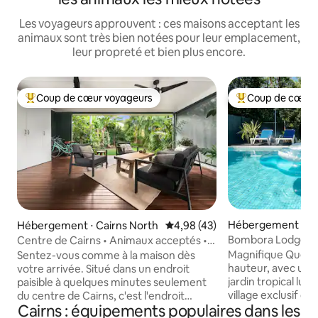
Les voyageurs approuvent : ces maisons acceptant les
animaux sont très bien notées pour leur emplacement,
leur propreté et bien plus encore.
Coup de cœur voyageurs
Coup de cœur 
Coups de cœur voyageurs les plus appréciés
Coups de cœur vo
Hébergement ⋅ Edg
Hébergement ⋅ Cairns North
Évaluation moyenne sur la base
4,98 (43)
Bombora Lodge - 
Centre de Cairns • Animaux acceptés •
Queenslander avec
Promenade jusqu'à l'Esplanade
Magnifique Queens
Sentez-vous comme à la maison dès
hauteur, avec une
votre arrivée. Situé dans un endroit
jardin tropical lux
paisible à quelques minutes seulement
village exclusif d'
du centre de Cairns, c'est l'endroit
Cairns : équipements populaires dans les
traditionnelle du 
parfait pour se détendre tout en restant