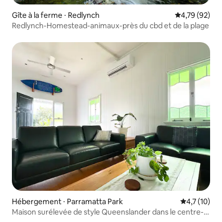
Gîte à la ferme ⋅ Redlynch
Évaluation mo
4,79 (92)
Redlynch-Homestead-animaux-près du cbd et de la plage
Hébergement ⋅ Parramatta Park
Évaluation m
4,7 (10)
Maison surélevée de style Queenslander dans le centre-
ville