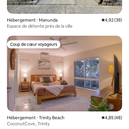
Hébergement ⋅ Manunda
Évaluation mo
4,92 (39)
Espace de détente près de la ville
Coup de cœur voyageurs
Coup de cœur voyageurs
Hébergement ⋅ Trinity Beach
Évaluation mo
4,85 (48)
CoconutCove_Trinity