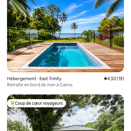
Hébergement ⋅ East Trinity
Évaluation mo
4,53 (19)
Retraite en bord de mer à Cairns
Coup de cœur voyageurs
Coups de cœur voyageurs les plus appréciés