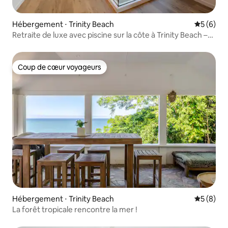
Hébergement ⋅ Trinity Beach
Évaluatio
5 (6)
Retraite de luxe avec piscine sur la côte à Trinity Beach –
4 chambres
Coup de cœur voyageurs
Coup de cœur voyageurs
Hébergement ⋅ Trinity Beach
Évaluatio
5 (8)
La forêt tropicale rencontre la mer !