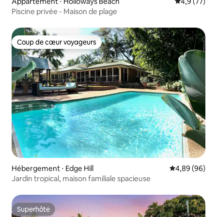
Appartement ⋅ Holloways Beach
Évaluation m
4,9 (77)
Piscine privée - Maison de plage
Coup de cœur voyageurs
Coup de cœur voyageurs
Hébergement ⋅ Edge Hill
Évaluation mo
4,89 (96)
Jardin tropical, maison familiale spacieuse
Superhôte
Superhôte