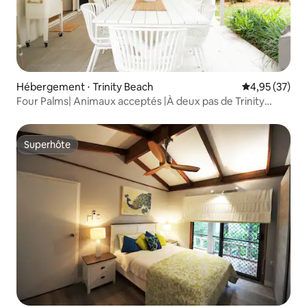
Hébergement ⋅ Trinity Beach
Évaluation mo
4,95 (37)
Four Palms| Animaux acceptés |À deux pas de Trinity
Beach
Superhôte
Superhôte