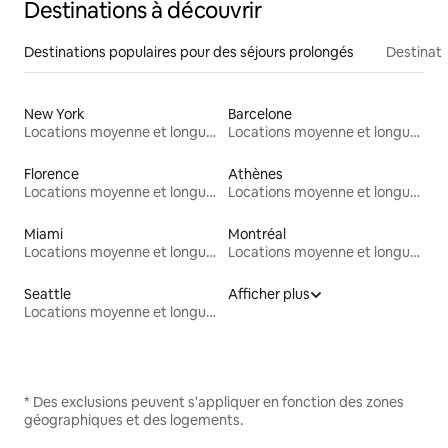
Destinations à découvrir
Destinations populaires pour des séjours prolongés
Destinati
New York
Barcelone
Locations moyenne et longue durée
Locations moyenne et longue durée
Florence
Athènes
Locations moyenne et longue durée
Locations moyenne et longue durée
Miami
Montréal
Locations moyenne et longue durée
Locations moyenne et longue durée
Seattle
Afficher plus
Locations moyenne et longue durée
* Des exclusions peuvent s'appliquer en fonction des zones
géographiques et des logements.