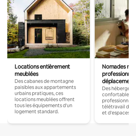
Locations entièrement
Nomades num
meublées
professionnel
déplacement
Des cabanes de montagne
paisibles aux appartements
Des hébergem
urbains pratiques, ces
confortables p
locations meublées offrent
professionnels
tous les équipements d'un
télétravail dis
logement standard.
et d'espaces de