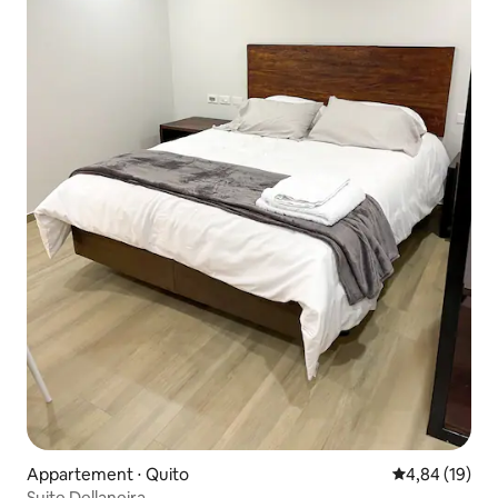
Appartement ⋅ Quito
Évaluation mo
4,84 (19)
Suite Dellaneira