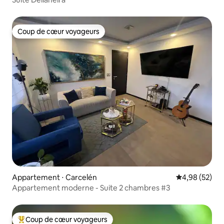
Coup de cœur voyageurs
Coup de cœur voyageurs
Appartement ⋅ Carcelén
Évaluation mo
4,98 (52)
Appartement moderne - Suite 2 chambres #3
Coup de cœur voyageurs
Coups de cœur voyageurs les plus appréciés