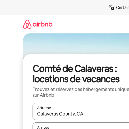
Aller
Certai
directement
au
contenu
Comté de Calaveras :
locations de vacances
Trouvez et réservez des hébergements uniqu
sur Airbnb
Adresse
Lorsque les résultats s'affichent, utilisez les flèc
Arrivée