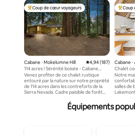
Coup de cœur voyageurs
Coup 
Coups de cœur voyageurs les plus appréciés
Coups de
Cabane ⋅ Mokelumne Hill
Évaluation moyenne sur 
4,94 (187)
Cabane ⋅ 
114 acres ! Sérénité boisée - Cabane
Chalet co
verte Gold Camp
avec lac p
Venez profiter de ce chalet rustique
Notre mai
entouré par la nature sur notre propriété
confortab
de 114 acres dans les contreforts de la
salles de
Sierra Nevada. Cadre paisible de forêt
Lakemont P
privée. Profitez de promenades
spacieux 
énergisantes, de l'observation des
deux lits
Équipements popula
étoiles avec le télescope ou de notre
télévision
cascade ! Les enfants adorent nos
supplémen
jouets, notre parcours d'obstacles, notre
confortable. Il s'agit d'une
trampoline, notre spirobole, notre
merveilleu
basket-ball et plus encore ! Tentez votre
petites fa