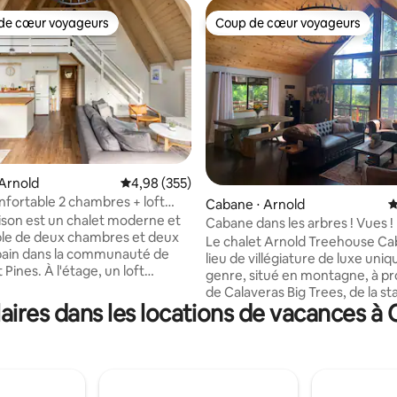
de cœur voyageurs
Coup de cœur voyageurs
 cœur voyageurs les plus appréciés
Coup de cœur voyageurs
la base de 187 commentaires : 4,94 sur 5
Arnold
Évaluation moyenne sur la base de 355 commen
4,98 (355)
nfortable 2 chambres + loft
Cabane ⋅ Arnold
É
rivé
son est un chalet moderne et
Cabane dans les arbres ! Vues ! 
le de deux chambres et deux
Jacuzzi ! K9OK ! Salle de jeux
Le chalet Arnold Treehouse Cab
 bain dans la communauté de
lieu de villégiature de luxe uni
ines. À l'étage, un loft
genre, situé en montagne, à pr
(troisième chambre) dispose de
de Calaveras Big Trees, de la st
 doubles, d'un canapé et d'une
ires dans les locations de vacances à
ski de Bear Valley et de la région
 parfaite pour les voyageurs
de Murphys. Récemment réno
taires ou une retraite
un style rustique moderne, ce
 escapade
familiale peut accueillir 10 à 12
se pour les couples et les
et dispose d'une pièce à vivre 
milles qui cherchent à se
d'une terrasse sur deux niveau