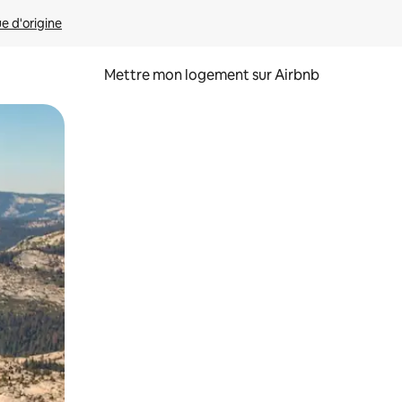
ue d'origine
Mettre mon logement sur Airbnb
sant glisser.