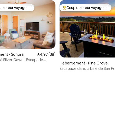
de cœur voyageurs
Coup de cœur voyageurs
 cœur voyageurs les plus appréciés
Coups de cœur voyageurs les p
ent ⋅ Sonora
Évaluation moyenne sur la base de 38 commen
4,97 (38)
à Silver Dawn | Escapade
 sur la base de 21 commentaires : 5 sur 5
Hébergement ⋅ Pine Grove
ue au sommet d'une colline
Escapade dans la baie de San F
avec vues imprenables et plus 
25 domaines viticoles