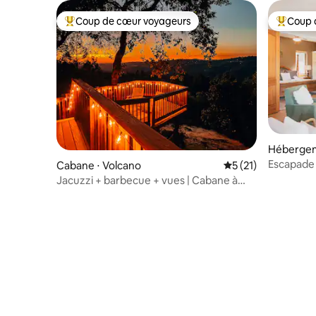
Coup de cœur voyageurs
Coup 
Coups de cœur voyageurs les plus appréciés
Coups de
Hébergem
Escapade 
Cabane ⋅ Volcano
Évaluation moyenne
5 (21)
pittoresq
Jacuzzi + barbecue + vues | Cabane à
Ridge près des vignobles