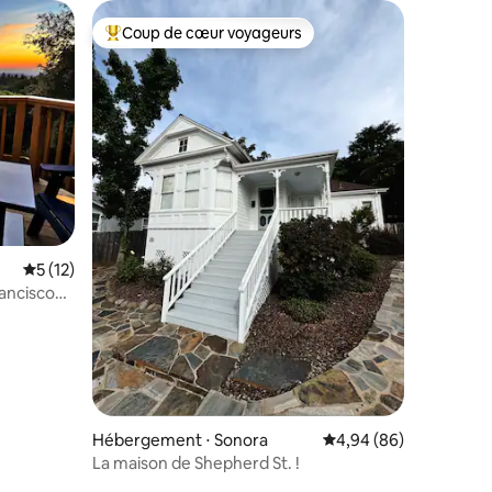
Coup de cœur voyageurs
lus appréciés
Coups de cœur voyageurs les plus appréciés
taires : 4,97 sur 5
Évaluation moyenne sur la base de 12 commentaires : 5 sur 5
5 (12)
rancisco
de
Hébergement ⋅ Sonora
Évaluation moyenne su
4,94 (86)
La maison de Shepherd St. !