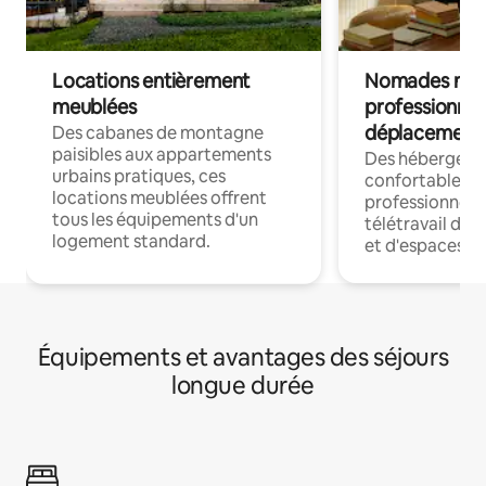
Locations entièrement
Nomades num
meublées
professionnel
déplacement
Des cabanes de montagne
paisibles aux appartements
Des hébergem
urbains pratiques, ces
confortables p
locations meublées offrent
professionnels
tous les équipements d'un
télétravail dis
logement standard.
et d'espaces de
Équipements et avantages des séjours
longue durée