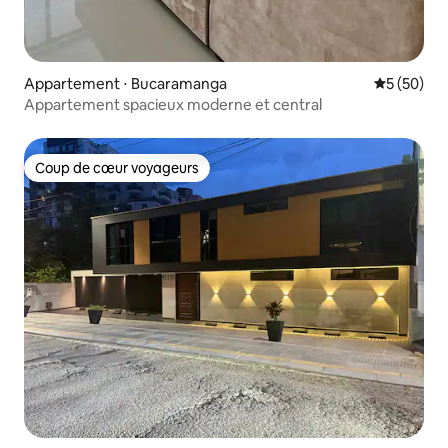
Appartement ⋅ Bucaramanga
Évaluation
5 (50)
Appartement spacieux moderne et central
Coup de cœur voyageurs
Coup de cœur voyageurs