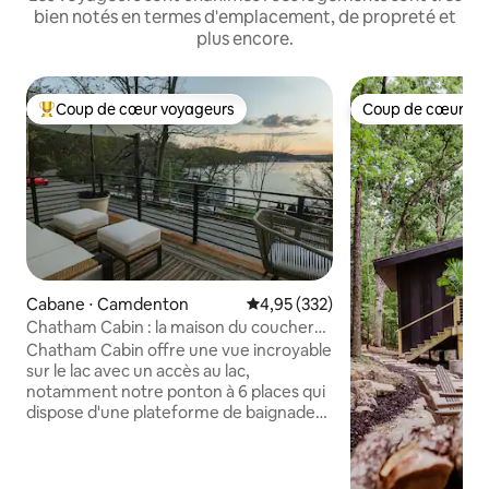
bien notés en termes d'emplacement, de propreté et
plus encore.
Coup de cœur voyageurs
Coup de cœur vo
Coups de cœur voyageurs les plus appréciés
Coup de cœur vo
Cabane ⋅ Camdenton
Évaluation moyenne sur la base 
4,95 (332)
Chatham Cabin : la maison du coucher
de soleil du Midwest !
Chatham Cabin offre une vue incroyable
sur le lac avec un accès au lac,
notamment notre ponton à 6 places qui
dispose d'une plateforme de baignade
et d'une échelle, d'un évier pour la
pêche et d'une table de pique-nique. Le
chalet comprend une kitchenette avec