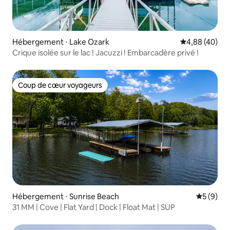
Hébergement ⋅ Lake Ozark
Évaluation mo
4,88 (40)
Crique isolée sur le lac ! Jacuzzi ! Embarcadère privé !
Coup de cœur voyageurs
Coup de cœur voyageurs
Hébergement ⋅ Sunrise Beach
Évaluatio
5 (9)
31 MM | Cove | Flat Yard | Dock | Float Mat | SUP