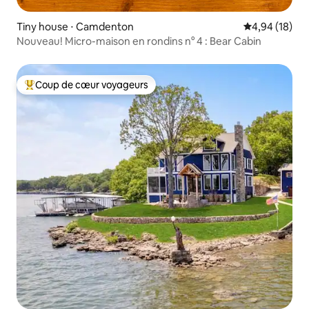
Tiny house ⋅ Camdenton
Évaluation mo
4,94 (18)
Nouveau! Micro-maison en rondins n° 4 : Bear Cabin
Coup de cœur voyageurs
Coups de cœur voyageurs les plus appréciés