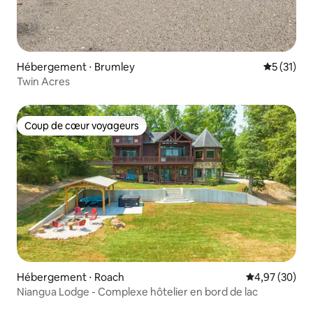
Hébergement ⋅ Brumley
Évaluation
5 (31)
Twin Acres
Coup de cœur voyageurs
Coup de cœur voyageurs
Hébergement ⋅ Roach
Évaluation mo
4,97 (30)
Niangua Lodge - Complexe hôtelier en bord de lac