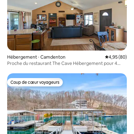
Hébergement ⋅ Camdenton
Évaluation mo
4,95 (80)
Proche du restaurant The Cave Hébergement pour 4
personnes, sympa !
Coup de cœur voyageurs
Coup de cœur voyageurs