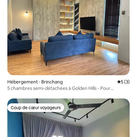
Hébergement ⋅ Brinchang
Évaluatio
5 (3)
5 chambres semi-détachées à Golden Hills - Pour
11 personnes
Coup de cœur voyageurs
Coup de cœur voyageurs