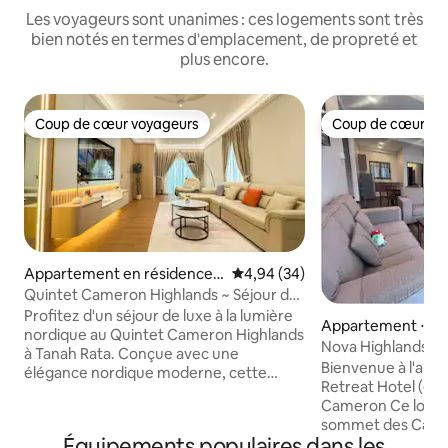
Les voyageurs sont unanimes : ces logements sont très
bien notés en termes d'emplacement, de propreté et
plus encore.
Coup de cœur voyageurs
Coup de cœur vo
Coup de cœur voyageurs
Coup de cœur vo
Appartement en résidence ⋅
Évaluation moyenne sur la base
4,94 (34)
Tanah Rata
Quintet Cameron Highlands ~ Séjour de
luxe Nordic Light
Profitez d'un séjour de luxe à la lumière
Appartement ⋅ Br
nordique au Quintet Cameron Highlands
Nova Highlands, Th
à Tanah Rata. Conçue avec une
montagne @Cam
Bienvenue à l'ap
élégance nordique moderne, cette
Retreat Hotel (étag
maison présente des tons neutres doux,
Cameron Ce logem
des textures naturelles et des finitions
sommet des Camer
haut de gamme pour une retraite calme
Équipements populaires dans les
niveau de tempéra