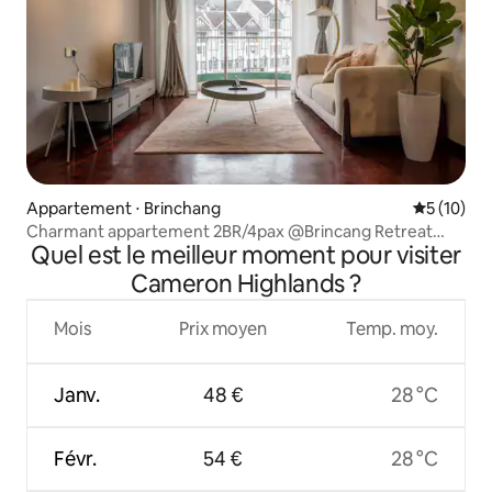
Appartement ⋅ Brinchang
Évaluation
5 (10)
Charmant appartement 2BR/4pax @Brincang Retreat
Quel est le meilleur moment pour visiter
T#9
Cameron Highlands ?
Mois
Prix moyen
Temp. moy.
Janv.
48 €
28 °C
Févr.
54 €
28 °C