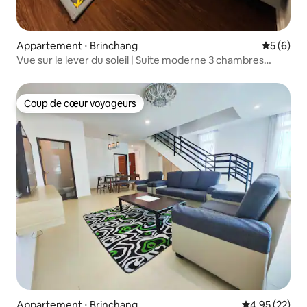
Appartement ⋅ Brinchang
Évaluatio
5 (6)
Vue sur le lever du soleil | Suite moderne 3 chambres
(6 personnes) à Palas Horizon
Coup de cœur voyageurs
Coup de cœur voyageurs
Appartement ⋅ Brinchang
Évaluation mo
4,95 (22)