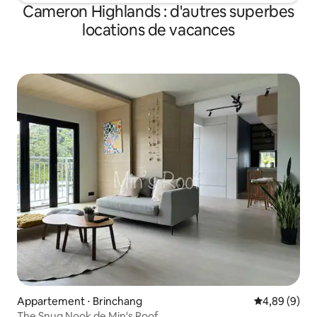
Cameron Highlands : d'autres superbes
locations de vacances
Appartement ⋅ Brinchang
Évaluation m
4,89 (9)
The Snug Nook de Min's Roof