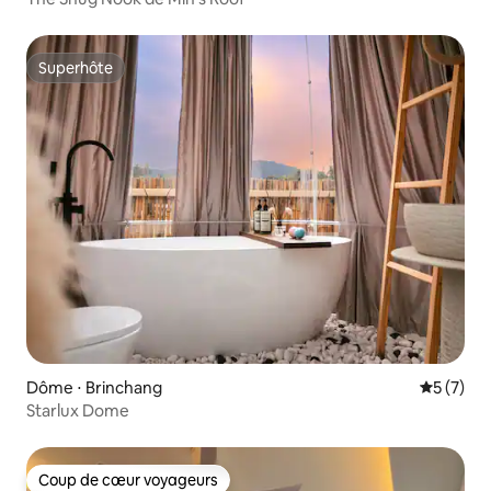
Superhôte
Superhôte
Dôme ⋅ Brinchang
Évaluatio
5 (7)
Starlux Dome
Coup de cœur voyageurs
Coup de cœur voyageurs