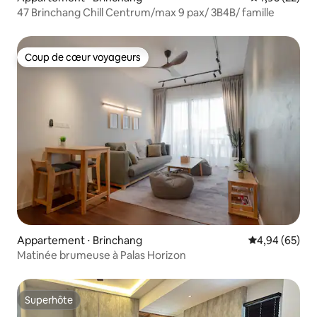
47 Brinchang Chill Centrum/max 9 pax/ 3B4B/ famille
Coup de cœur voyageurs
Coup de cœur voyageurs
Appartement ⋅ Brinchang
Évaluation mo
4,94 (65)
Matinée brumeuse à Palas Horizon
Superhôte
Superhôte