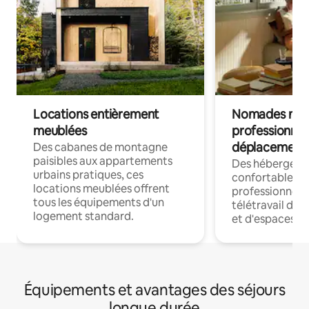
Locations entièrement
Nomades num
meublées
professionnel
déplacement
Des cabanes de montagne
paisibles aux appartements
Des hébergem
urbains pratiques, ces
confortables p
locations meublées offrent
professionnels
tous les équipements d'un
télétravail dis
logement standard.
et d'espaces de
Équipements et avantages des séjours
longue durée