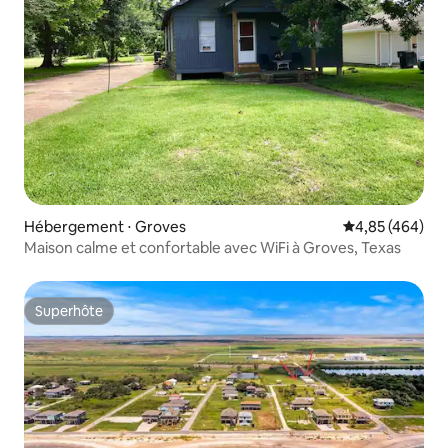
Hébergement ⋅ Groves
Évaluation moy
4,85 (464)
Maison calme et confortable avec WiFi à Groves, Texas
Superhôte
Superhôte