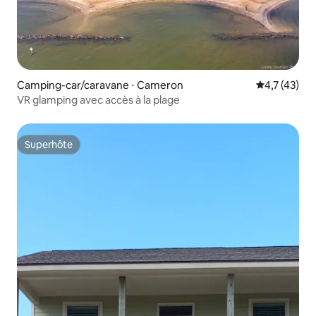
Camping-car/caravane ⋅ Cameron
Évaluation m
4,7 (43)
VR glamping avec accès à la plage
Superhôte
Superhôte