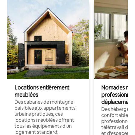
Locations entièrement
Nomades num
meublées
professionnel
déplacement
Des cabanes de montagne
paisibles aux appartements
Des hébergem
urbains pratiques, ces
confortables p
locations meublées offrent
professionnels
tous les équipements d'un
télétravail dis
logement standard.
et d'espaces de