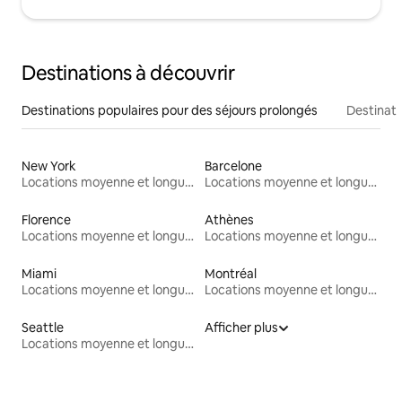
Destinations à découvrir
Destinations populaires pour des séjours prolongés
Destinati
New York
Barcelone
Locations moyenne et longue durée
Locations moyenne et longue durée
Florence
Athènes
Locations moyenne et longue durée
Locations moyenne et longue durée
Miami
Montréal
Locations moyenne et longue durée
Locations moyenne et longue durée
Seattle
Afficher plus
Locations moyenne et longue durée