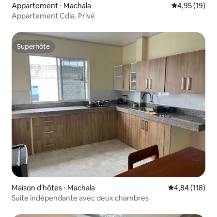
Appartement ⋅ Machala
Évaluation mo
4,95 (19)
Appartement Cdla. Privé
Superhôte
Superhôte
Maison d'hôtes ⋅ Machala
Évaluation moy
4,84 (118)
Suite indépendante avec deux chambres