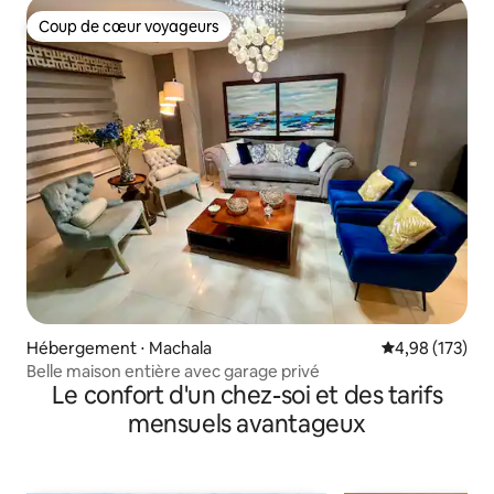
Coup de cœur voyageurs
Coup de cœur voyageurs
Hébergement ⋅ Machala
Évaluation moy
4,98 (173)
Belle maison entière avec garage privé
Le confort d'un chez-soi et des tarifs
mensuels avantageux