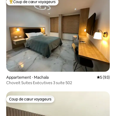
Coup de cœur voyageurs
Coups de cœur voyageurs les plus appréciés
Appartement ⋅ Machala
Évaluation
5 (93)
Choveit Suites Exécutives 3 suite 502
Coup de cœur voyageurs
Coup de cœur voyageurs