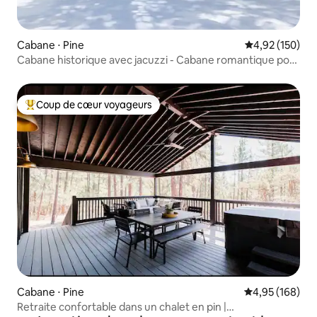
Cabane ⋅ Pine
Évaluation moy
4,92 (150)
Cabane historique avec jacuzzi - Cabane romantique pour
deux
Coup de cœur voyageurs
Coups de cœur voyageurs les plus appréciés
Cabane ⋅ Pine
Évaluation moy
4,95 (168)
Retraite confortable dans un chalet en pin |