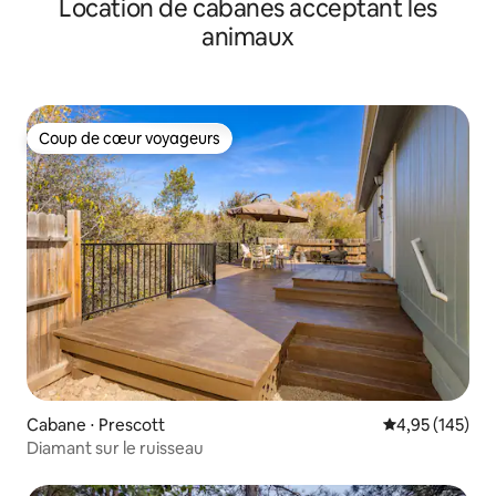
Location de cabanes acceptant les
Jacuzzi + grande terrasse
animaux
Coup de cœur voyageurs
Coup de cœur voyageurs
Cabane ⋅ Prescott
Évaluation moy
4,95 (145)
Diamant sur le ruisseau