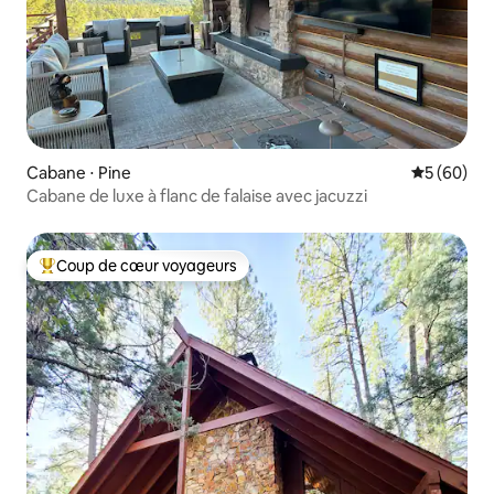
Cabane ⋅ Pine
Évaluation
5 (60)
Cabane de luxe à flanc de falaise avec jacuzzi
Coup de cœur voyageurs
Coups de cœur voyageurs les plus appréciés