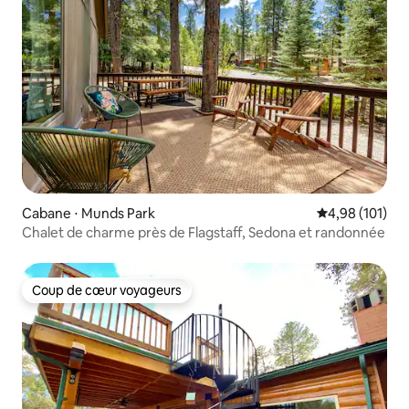
Cabane ⋅ Munds Park
Évaluation moy
4,98 (101)
Chalet de charme près de Flagstaff, Sedona et randonnée
Coup de cœur voyageurs
Coup de cœur voyageurs