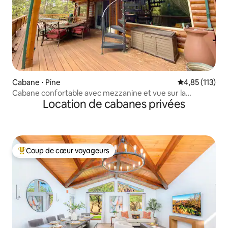
Cabane ⋅ Pine
Évaluation moy
4,85 (113)
Cabane confortable avec mezzanine et vue sur la
Location de cabanes privées
montagne
Coup de cœur voyageurs
Coups de cœur voyageurs les plus appréciés