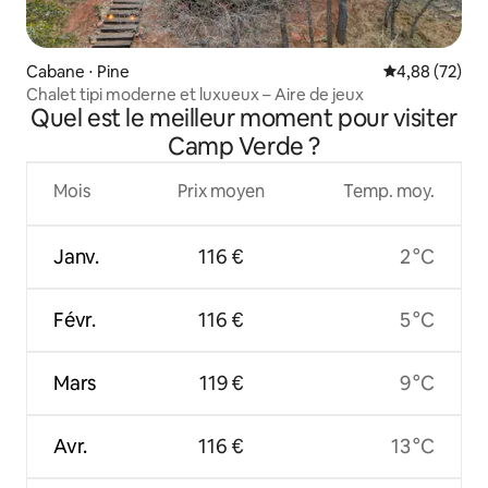
Cabane ⋅ Pine
Évaluation mo
4,88 (72)
Chalet tipi moderne et luxueux – Aire de jeux
Quel est le meilleur moment pour visiter
Camp Verde ?
Mois
Prix moyen
Temp. moy.
Janv.
116 €
2 °C
Févr.
116 €
5 °C
Mars
119 €
9 °C
Avr.
116 €
13 °C