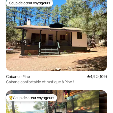
Coup de cœur voyageurs
Coup de cœur voyageurs
Cabane ⋅ Pine
Évaluation moy
4,92 (109)
Cabane confortable et rustique à Pine !
Coup de cœur voyageurs
Coups de cœur voyageurs les plus appréciés