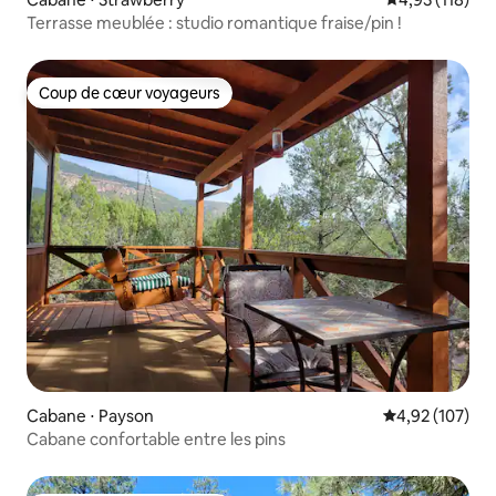
Terrasse meublée : studio romantique fraise/pin !
Coup de cœur voyageurs
Coup de cœur voyageurs
Cabane ⋅ Payson
Évaluation moy
4,92 (107)
Cabane confortable entre les pins