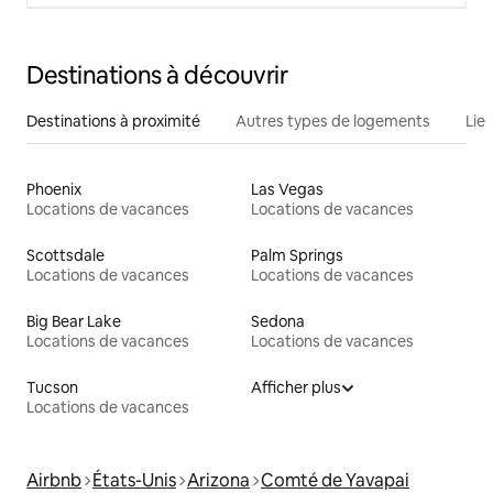
Destinations à découvrir
Destinations à proximité
Autres types de logements
Lie
Phoenix
Las Vegas
Locations de vacances
Locations de vacances
Scottsdale
Palm Springs
Locations de vacances
Locations de vacances
Big Bear Lake
Sedona
Locations de vacances
Locations de vacances
Tucson
Afficher plus
Locations de vacances
Airbnb
États-Unis
Arizona
Comté de Yavapai