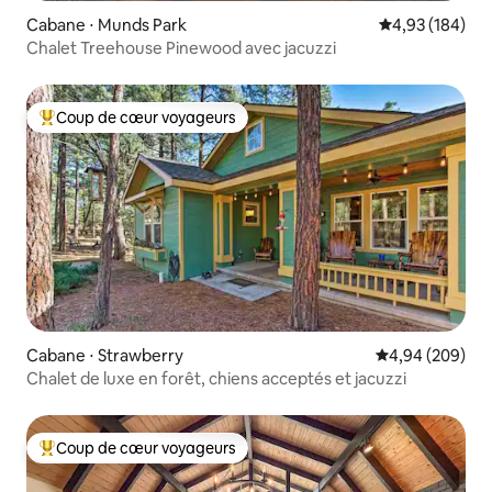
Cabane ⋅ Munds Park
Évaluation moy
4,93 (184)
Chalet Treehouse Pinewood avec jacuzzi
Coup de cœur voyageurs
Coups de cœur voyageurs les plus appréciés
Cabane ⋅ Strawberry
Évaluation moy
4,94 (209)
Chalet de luxe en forêt, chiens acceptés et jacuzzi
Coup de cœur voyageurs
Coups de cœur voyageurs les plus appréciés