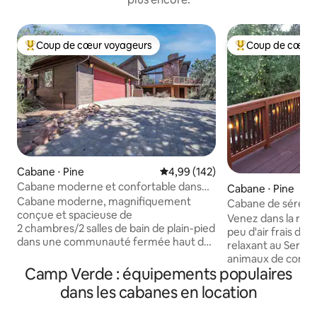
Coup de cœur voyageurs
Coup de cœur 
Coups de cœur voyageurs les plus appréciés
Coups de cœur vo
Cabane ⋅ Pine
Évaluation moyenne sur la base 
4,99 (142)
Cabane moderne et confortable dans
Cabane ⋅ Pine
les bois
Cabane moderne, magnifiquement
Cabane de sérénit
conçue et spacieuse de
magnifiques pins
Venez dans la régi
2 chambres/2 salles de bain de plain-pied
peu d'air frais de
dans une communauté fermée haut de
relaxant au Sereni
gamme. Situé sur le flanc de la
animaux de compa
montagne avec des vues incroyables
Camp Verde : équipements populaires
Profitez d'une pet
tout autour. La maison est située dans
approvisionnée av
dans les cabanes en location
un cul-de-sac isolé, avec des collines
terrasse ouverte, 
vallonnées pavées pour la marche/le
foyer extérieur (s