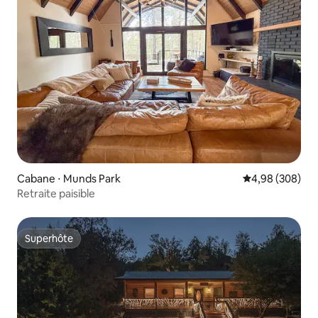
Cabane ⋅ Munds Park
Évaluation moy
4,98 (308)
Retraite paisible
Superhôte
Superhôte