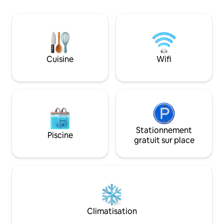
vélo ou les excursions touristiques.
restrictions local
Faites une randonnée jusqu'au sommet
d'incendie), des s
de Ruin Hill où vous pourrez voir des
randonnée/lacs à 
ruines amérindiennes ou asseyez-vous
connexion Interne
dans le patio arrière et profitez des
travail à domicile
visiteurs wapitis. À seulement 1 h 45 de la
clôturée et un poêl
Cuisine
Wifi
région de Phoenix, chargeur VE de
ancien. Profitez de votre soirée avec un
niveau 2 (50 A) sur place. Généralement
délicieux dîner sur
20 degrés de moins que la région de
accueillante suivi 
Phoenix.
le jacuzzi tout en a
Stationnement
Piscine
gratuit sur place
Climatisation