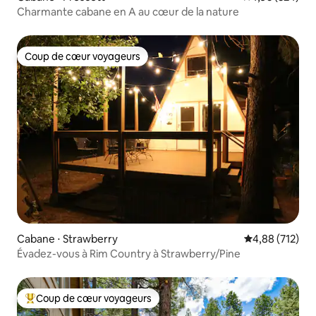
Charmante cabane en A au cœur de la nature
Coup de cœur voyageurs
Coup de cœur voyageurs
Cabane ⋅ Strawberry
Évaluation moy
4,88 (712)
Évadez-vous à Rim Country à Strawberry/Pine
Coup de cœur voyageurs
Coups de cœur voyageurs les plus appréciés