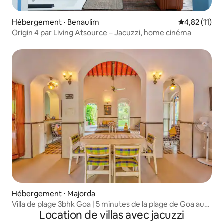
Hébergement ⋅ Benaulim
Évaluation mo
4,82 (11)
Origin 4 par Living Atsource – Jacuzzi, home cinéma
Hébergement ⋅ Majorda
Villa de plage 3bhk Goa | 5 minutes de la plage de Goa au
Location de villas avec jacuzzi
coucher du soleil