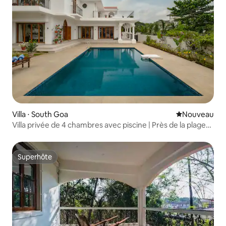
Villa ⋅ South Goa
Nouvel hébe
Nouveau
Villa privée de 4 chambres avec piscine | Près de la plage
de Cavelossim
Superhôte
Superhôte