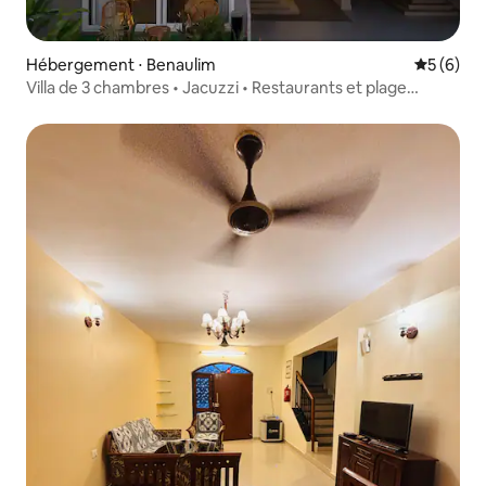
Hébergement ⋅ Benaulim
Évaluatio
5 (6)
Villa de 3 chambres • Jacuzzi • Restaurants et plage
accessibles à pied