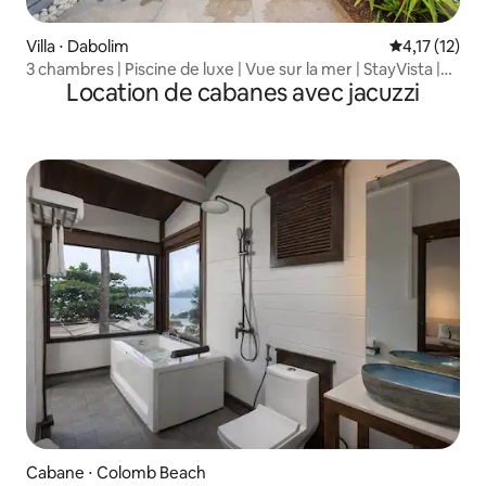
Villa ⋅ Dabolim
Évaluation m
4,17 (12)
3 chambres | Piscine de luxe | Vue sur la mer | StayVista |
Location de cabanes avec jacuzzi
IsleView@Dabolim
Cabane ⋅ Colomb Beach