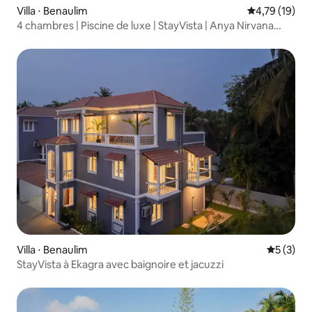
Villa ⋅ Benaulim
Évaluation mo
4,79 (19)
4 chambres | Piscine de luxe | StayVista | Anya Nirvana
@Goa
Villa ⋅ Benaulim
Évaluatio
5 (3)
StayVista à Ekagra avec baignoire et jacuzzi