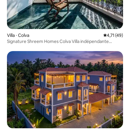
Villa ⋅ Colva
Évaluation mo
4,71 (49)
Signature Shreem Homes Colva Villa indépendante
3 chambres