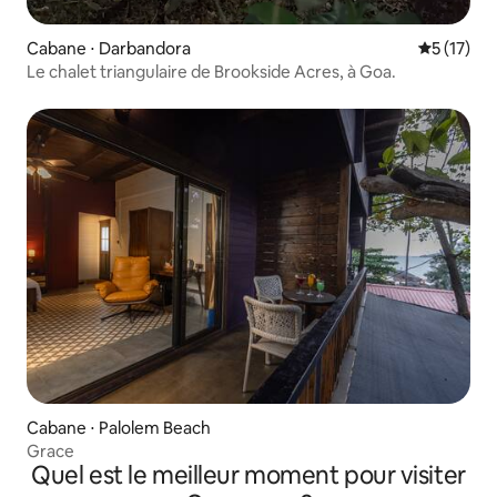
Cabane ⋅ Darbandora
Évaluation
5 (17)
Le chalet triangulaire de Brookside Acres, à Goa.
Cabane ⋅ Palolem Beach
Grace
Quel est le meilleur moment pour visiter