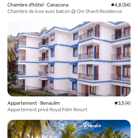
Chambre d'hôtel ⋅ Canacona
Évaluation m
4,8 (54)
Chambre de luxe avec balcon @ Om Shanti Residence
Appartement ⋅ Benaulim
Évaluation 
3,5 (4)
Appartement privé Royal Palm Resort