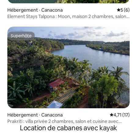
Hébergement ⋅ Canacona
Évaluatio
5 (6)
Element Stays Talpona : Moon, maison 2 chambres, salon
et cuisine, Riverside
Superhôte
Superhôte
Hébergement ⋅ Canacona
Évaluation m
4,71 (17)
Prakriti : villa privée 2 chambres, salon et cuisine avec
Location de cabanes avec kayak
jardin au bord de la rivière