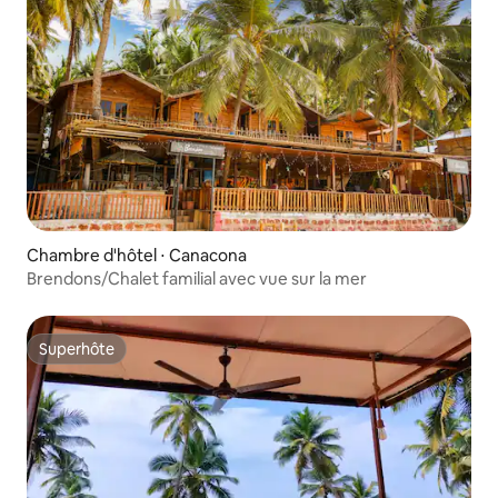
Chambre d'hôtel ⋅ Canacona
Brendons/Chalet familial avec vue sur la mer
Superhôte
Superhôte