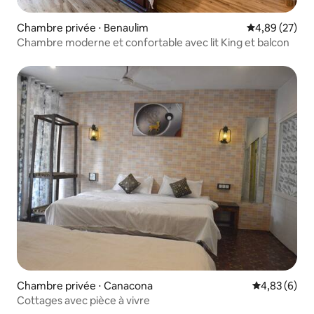
Chambre privée ⋅ Benaulim
Évaluation mo
4,89 (27)
Chambre moderne et confortable avec lit King et balcon
Chambre privée ⋅ Canacona
Évaluation m
4,83 (6)
Cottages avec pièce à vivre